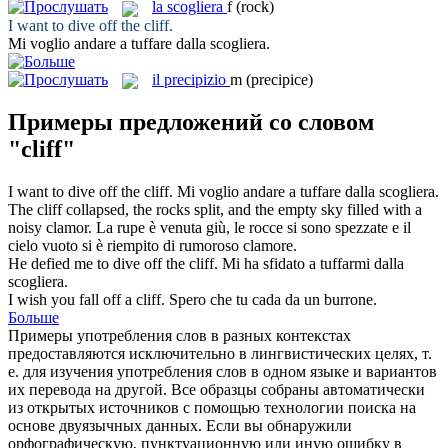
la
scogliera
f
(rock)
I want to dive off the
cliff
.
Mi voglio andare a tuffare dalla
scogliera
.
il
precipizio
m
(precipice)
Примеры предложений со словом
"cliff"
I want to dive off the
cliff
.
Mi voglio andare a tuffare dalla
scogliera
.
The
cliff
collapsed, the rocks split, and the empty sky filled with a
noisy clamor.
La
rupe
è venuta giù, le rocce si sono spezzate e il
cielo vuoto si è riempito di rumoroso clamore.
He defied me to dive off the
cliff
.
Mi ha sfidato a tuffarmi dalla
scogliera
.
I wish you fall off a
cliff
.
Spero che tu cada da un burrone.
Больше
Примеры употребления слов в разных контекстах
предоставляются исключительно в лингвистических целях, т.
е. для изучения употребления слов в одном языке и вариантов
их перевода на другой. Все образцы собраны автоматически
из открытых источников с помощью технологии поиска на
основе двуязычных данных. Если вы обнаружили
орфографическую, пунктуационную или иную ошибку в