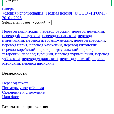
наверх
Условия использования
|
Полная версия
|
© ООО «ПРОМТ»,
2010 - 2026
Select a language
Перевод английский
,
перевод русский
,
перевод немецкий
,
перевод французский
,
перевод испанский
,
перевод
итальянский
,
перевод азербайджанский
,
перевод арабский
,
перевод иврит
,
перевод казахский
,
перевод китайский
,
перевод корейский
,
перевод португальский
,
перевод
татарский
,
перевод турецкий
,
перевод туркменский
,
перевод
узбекский
,
перевод украинский
,
перевод финский
,
перевод
эстонский
,
перевод японский
Возможности
Перевод текста
Примеры употребления
Склонение и спряжение
Наш блог
Бесплатные приложения