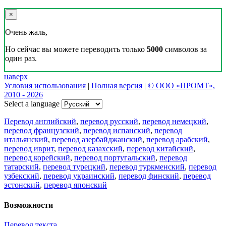
×
Очень жаль,
Но сейчас вы можете переводить только
5000
символов за
один раз.
наверх
Условия использования
|
Полная версия
|
© ООО «ПРОМТ»,
2010 - 2026
Select a language
Перевод английский
,
перевод русский
,
перевод немецкий
,
перевод французский
,
перевод испанский
,
перевод
итальянский
,
перевод азербайджанский
,
перевод арабский
,
перевод иврит
,
перевод казахский
,
перевод китайский
,
перевод корейский
,
перевод португальский
,
перевод
татарский
,
перевод турецкий
,
перевод туркменский
,
перевод
узбекский
,
перевод украинский
,
перевод финский
,
перевод
эстонский
,
перевод японский
Возможности
Перевод текста