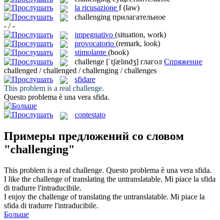
la
ricusazione
f
(law)
challenging
прилагательное
- / -
impegnativo
(situation, work)
provocatorio
(remark, look)
stimolante
(book)
challenge
[ˈtʃælɪndʒ]
глагол
Спряжение
challenged / challenged / challenging / challenges
sfidare
This problem is a real
challenge
.
Questo problema è una vera
sfida
.
contestato
Примеры предложений со словом
"challenging"
This problem is a real
challenge
.
Questo problema è una vera
sfida
.
I like the
challenge
of translating the untranslatable.
Mi piace la
sfida
di tradurre l'intraducibile.
I enjoy the
challenge
of translating the untranslatable.
Mi piace la
sfida
di tradurre l'intraducibile.
Больше