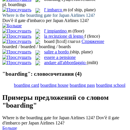
pl.
boardings
l'
imbarco
m
(of ship, plane)
Where is the
boarding
gate for Japan Airlines 124?
Dov'è il gate d'
imbarco
per Japan Airlines 124?
l'
impiantino
m
(floor)
la
recinzione di legno
f
(fence)
board
[bɔ:d]
глагол
Спряжение
boarded / boarded / boarding / boards
salire a bordo
(ship, plane)
essere a pensione
andare all'abbordaggio
(milit)
"boarding": словосочетания
(4)
boarding card
boarding house
boarding pass
boarding school
Примеры предложений со словом
"boarding"
Where is the
boarding
gate for Japan Airlines 124?
Dov'è il gate
d'
imbarco
per Japan Airlines 124?
Больше