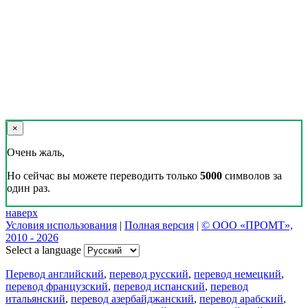
×
Очень жаль,
Но сейчас вы можете переводить только
5000
символов за
один раз.
наверх
Условия использования
|
Полная версия
|
© ООО «ПРОМТ»,
2010 - 2026
Select a language
Перевод английский
,
перевод русский
,
перевод немецкий
,
перевод французский
,
перевод испанский
,
перевод
итальянский
,
перевод азербайджанский
,
перевод арабский
,