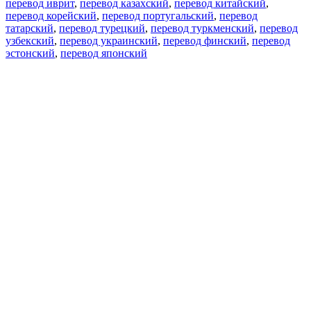
перевод иврит
,
перевод казахский
,
перевод китайский
,
перевод корейский
,
перевод португальский
,
перевод
татарский
,
перевод турецкий
,
перевод туркменский
,
перевод
узбекский
,
перевод украинский
,
перевод финский
,
перевод
эстонский
,
перевод японский
Возможности
Перевод текста
Примеры употребления
Склонение и спряжение
Наш блог
Бесплатные приложения
PROMT.One для iOS
PROMT.One для Android
Предложения
Для разработчиков
Копировать текст