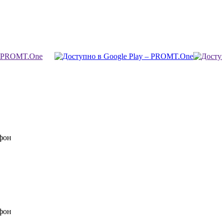
фон
фон