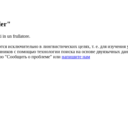
der"
ti in un
frullatore
.
ся исключительно в лингвистических целях, т. е. для изучения 
очников с помощью технологии поиска на основе двуязычных д
ию "Сообщить о проблеме" или
напишите нам