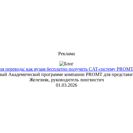
Реклама
 перевода: как вузам бесплатно получить CAT-систему PROMT T
енный Академической программе компании PROMT для представит
Железняк, руководитель лингвистич
01.03.2026