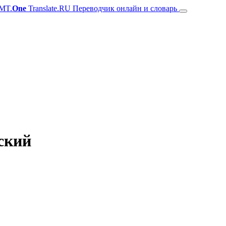
MT.
One
Translate.RU Переводчик онлайн и словарь
ский