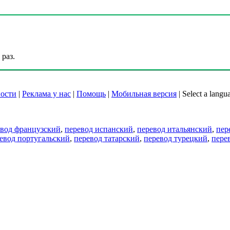
раз.
ости
|
Реклама у нас
|
Помощь
|
Мобильная версия
|
Select a langu
евод французский
,
перевод испанский
,
перевод итальянский
,
пер
евод португальский
,
перевод татарский
,
перевод турецкий
,
пере