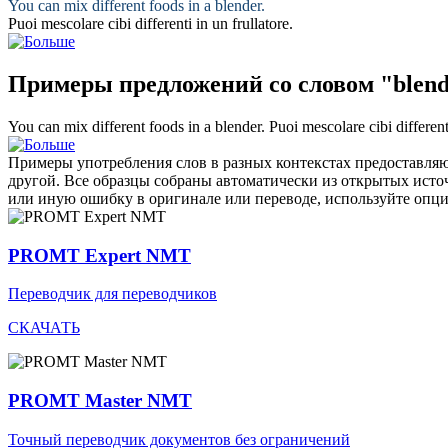
You can mix different foods in a
blender
.
Puoi mescolare cibi differenti in un
frullatore
.
Примеры предложений со словом "blen
You can mix different foods in a
blender
.
Puoi mescolare cibi differen
Примеры употребления слов в разных контекстах предоставляют
другой. Все образцы собраны автоматически из открытых ист
или иную ошибку в оригинале или переводе, используйте опц
PROMT Expert NMT
Переводчик для переводчиков
СКАЧАТЬ
PROMT Master NMT
Точный переводчик документов без ограничений