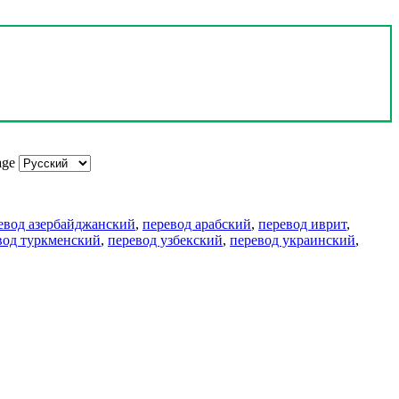
age
евод азербайджанский
,
перевод арабский
,
перевод иврит
,
вод туркменский
,
перевод узбекский
,
перевод украинский
,