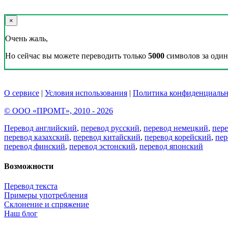
×
Очень жаль,
Но сейчас вы можете переводить только
5000
символов за один 
О сервисе
|
Условия использования
|
Политика конфиденциальн
© ООО «ПРОМТ», 2010 - 2026
Перевод английский
,
перевод русский
,
перевод немецкий
,
пер
перевод казахский
,
перевод китайский
,
перевод корейский
,
пер
перевод финский
,
перевод эстонский
,
перевод японский
Возможности
Перевод текста
Примеры употребления
Склонение и спряжение
Наш блог