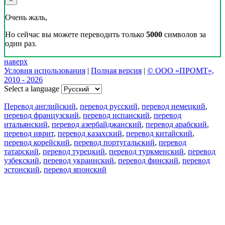
Очень жаль,
Но сейчас вы можете переводить только
5000
символов за
один раз.
наверх
Условия использования
|
Полная версия
|
© ООО «ПРОМТ»,
2010 - 2026
Select a language
Перевод английский
,
перевод русский
,
перевод немецкий
,
перевод французский
,
перевод испанский
,
перевод
итальянский
,
перевод азербайджанский
,
перевод арабский
,
перевод иврит
,
перевод казахский
,
перевод китайский
,
перевод корейский
,
перевод португальский
,
перевод
татарский
,
перевод турецкий
,
перевод туркменский
,
перевод
узбекский
,
перевод украинский
,
перевод финский
,
перевод
эстонский
,
перевод японский
Возможности
Перевод текста
Примеры употребления