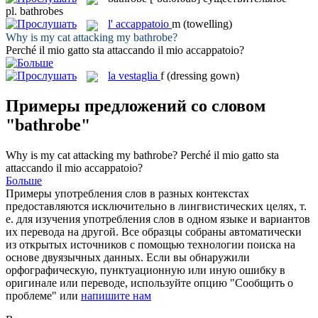
pl.
bathrobes
l'
accappatoio
m
(towelling)
Why is my cat attacking my
bathrobe
?
Perché il mio gatto sta attaccando il mio
accappatoio
?
la
vestaglia
f
(dressing gown)
Примеры предложений со словом
"bathrobe"
Why is my cat attacking my
bathrobe
?
Perché il mio gatto sta
attaccando il mio
accappatoio
?
Больше
Примеры употребления слов в разных контекстах
предоставляются исключительно в лингвистических целях, т.
е. для изучения употребления слов в одном языке и вариантов
их перевода на другой. Все образцы собраны автоматически
из открытых источников с помощью технологии поиска на
основе двуязычных данных. Если вы обнаружили
орфографическую, пунктуационную или иную ошибку в
оригинале или переводе, используйте опцию "Сообщить о
проблеме" или
напишите нам