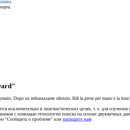
stairs.
 sopra.
ward"
stairs.
Dopo un
imbarazzante
silenzio, Bill la prese per mano e la trasc
ся исключительно в лингвистических целях, т. е. для изучения 
очников с помощью технологии поиска на основе двуязычных д
ию "Сообщить о проблеме" или
напишите нам