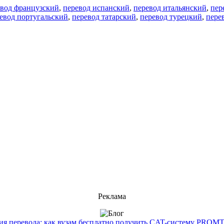
евод французский
,
перевод испанский
,
перевод итальянский
,
пер
евод португальский
,
перевод татарский
,
перевод турецкий
,
пере
Реклама
 перевода: как вузам бесплатно получить CAT-систему PROMT T