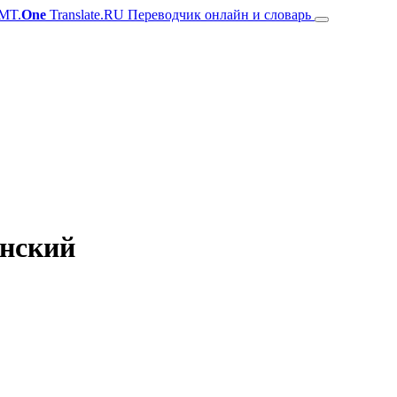
MT.
One
Translate.RU Переводчик онлайн и словарь
янский