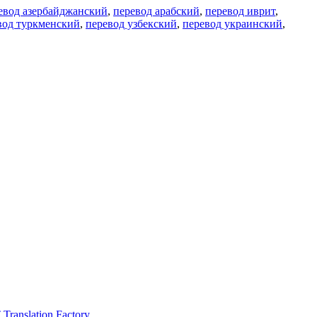
евод азербайджанский
,
перевод арабский
,
перевод иврит
,
вод туркменский
,
перевод узбекский
,
перевод украинский
,
ranslation Factory