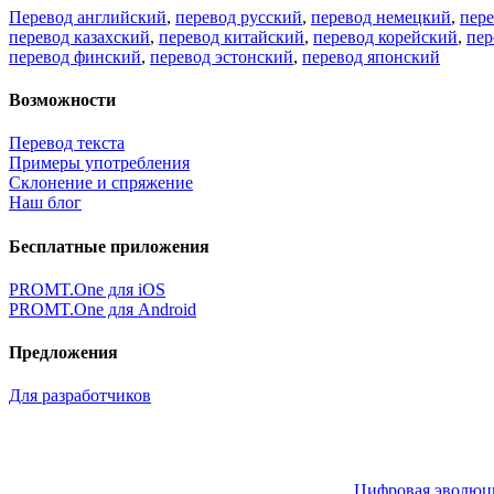
Перевод английский
,
перевод русский
,
перевод немецкий
,
пер
перевод казахский
,
перевод китайский
,
перевод корейский
,
пер
перевод финский
,
перевод эстонский
,
перевод японский
Возможности
Перевод текста
Примеры употребления
Склонение и спряжение
Наш блог
Бесплатные приложения
PROMT.One для iOS
PROMT.One для Android
Предложения
Для разработчиков
Цифровая эволюция