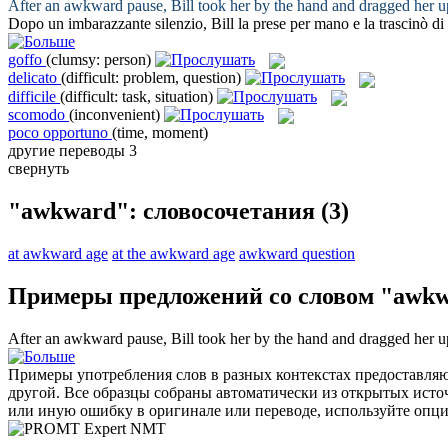
After an
awkward
pause, Bill took her by the hand and dragged her up
Dopo un
imbarazzante
silenzio, Bill la prese per mano e la trascinò di
goffo
(clumsy: person)
delicato
(difficult: problem, question)
difficile
(difficult: task, situation)
scomodo
(inconvenient)
poco opportuno
(time, moment)
другие переводы
3
свернуть
"awkward": словосочетания
(3)
at awkward age
at the awkward age
awkward question
Примеры предложений со словом "awk
After an
awkward
pause, Bill took her by the hand and dragged her up
Примеры употребления слов в разных контекстах предоставляют
другой. Все образцы собраны автоматически из открытых ист
или иную ошибку в оригинале или переводе, используйте опц