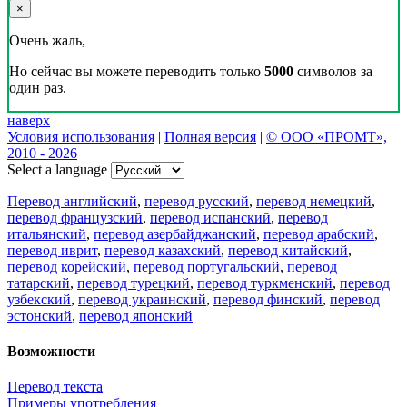
×
Очень жаль,
Но сейчас вы можете переводить только
5000
символов за
один раз.
наверх
Условия использования
|
Полная версия
|
© ООО «ПРОМТ»,
2010 - 2026
Select a language
Перевод английский
,
перевод русский
,
перевод немецкий
,
перевод французский
,
перевод испанский
,
перевод
итальянский
,
перевод азербайджанский
,
перевод арабский
,
перевод иврит
,
перевод казахский
,
перевод китайский
,
перевод корейский
,
перевод португальский
,
перевод
татарский
,
перевод турецкий
,
перевод туркменский
,
перевод
узбекский
,
перевод украинский
,
перевод финский
,
перевод
эстонский
,
перевод японский
Возможности
Перевод текста
Примеры употребления