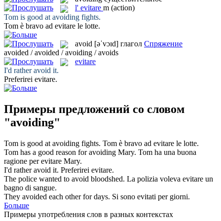
l'
evitare
m
(action)
Tom is good at
avoiding
fights.
Tom è bravo ad
evitare
le lotte.
avoid
[əˈvɔɪd]
глагол
Спряжение
avoided / avoided / avoiding / avoids
evitare
I'd rather
avoid
it.
Preferirei
evitare
.
Примеры предложений со словом
"avoiding"
Tom is good at
avoiding
fights.
Tom è bravo ad
evitare
le lotte.
Tom has a good reason for
avoiding
Mary.
Tom ha una buona
ragione per
evitare
Mary.
I'd rather
avoid
it.
Preferirei
evitare
.
The police wanted to
avoid
bloodshed.
La polizia voleva
evitare
un
bagno di sangue.
They
avoided
each other for days.
Si sono
evitati
per giorni.
Больше
Примеры употребления слов в разных контекстах