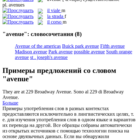
pl.
avenues
il
viale
m
la
strada
f
il
corso
m
"avenue": словосочетания
(8)
Avenue of the americas
Buick park avenue
Fifth avenue
Madison avenue
Park avenue
possible avenue
South orange
avenue
st . joseph's avenue
Примеры предложений со словом
"avenue"
They are at 229 Broadway
Avenue
.
Sono al 229 di Broadway
Avenue.
Больше
Примеры употребления слов в разных контекстах
предоставляются исключительно в лингвистических целях, т.
е. для изучения употребления слов в одном языке и вариантов
их перевода на другой. Все образцы собраны автоматически
из открытых источников с помощью технологии поиска на
основе двуязычных данных. Если вы обнаружили