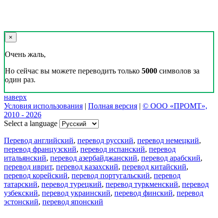
×
Очень жаль,
Но сейчас вы можете переводить только
5000
символов за
один раз.
наверх
Условия использования
|
Полная версия
|
© ООО «ПРОМТ»,
2010 - 2026
Select a language
Перевод английский
,
перевод русский
,
перевод немецкий
,
перевод французский
,
перевод испанский
,
перевод
итальянский
,
перевод азербайджанский
,
перевод арабский
,
перевод иврит
,
перевод казахский
,
перевод китайский
,
перевод корейский
,
перевод португальский
,
перевод
татарский
,
перевод турецкий
,
перевод туркменский
,
перевод
узбекский
,
перевод украинский
,
перевод финский
,
перевод
эстонский
,
перевод японский