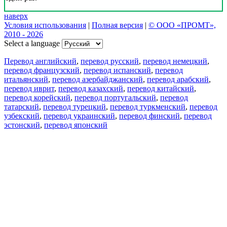
наверх
Условия использования
|
Полная версия
|
© ООО «ПРОМТ»,
2010 - 2026
Select a language
Перевод английский
,
перевод русский
,
перевод немецкий
,
перевод французский
,
перевод испанский
,
перевод
итальянский
,
перевод азербайджанский
,
перевод арабский
,
перевод иврит
,
перевод казахский
,
перевод китайский
,
перевод корейский
,
перевод португальский
,
перевод
татарский
,
перевод турецкий
,
перевод туркменский
,
перевод
узбекский
,
перевод украинский
,
перевод финский
,
перевод
эстонский
,
перевод японский
Возможности
Перевод текста
Примеры употребления
Склонение и спряжение
Наш блог
Бесплатные приложения