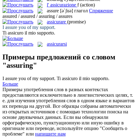
l'
assicurazione
f
(action)
assure
[əˈʃuə]
глагол
Спряжение
assured / assured / assuring / assures
assicurare
(promise)
I
assure
you of my support.
Ti
assicuro
il mio supporto.
assicurarsi
Примеры предложений со словом
"assuring"
I
assure
you of my support.
Ti
assicuro
il mio supporto.
Больше
Примеры употребления слов в разных контекстах
предоставляются исключительно в лингвистических целях, т.
е. для изучения употребления слов в одном языке и вариантов
их перевода на другой. Все образцы собраны автоматически
из открытых источников с помощью технологии поиска на
основе двуязычных данных. Если вы обнаружили
орфографическую, пунктуационную или иную ошибку в
оригинале или переводе, используйте опцию "Сообщить о
проблеме" или
напишите нам