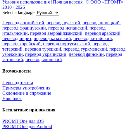
Условия использования
|
Полная версия
|
© ООО «ПРОМТ»,
2010 - 2026
Select a language
Перевод английский
,
перевод русский
,
перевод немецкий
,
перевод французский
,
перевод испанский
,
перевод
итальянский
,
перевод азербайджанский
,
перевод арабский
,
перевод иврит
,
перевод казахский
,
перевод китайский
,
перевод корейский
,
перевод португальский
,
перевод
татарский
,
перевод турецкий
,
перевод туркменский
,
перевод
узбекский
,
перевод украинский
,
перевод финский
,
перевод
эстонский
,
перевод японский
Возможности
Перевод текста
Примеры употребления
Склонение и спряжение
Наш блог
Бесплатные приложения
PROMT.One для iOS
PROMT.One для Android