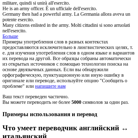
militare
, quindi si unirà all'esercito.
He is an
army
officer.
È un ufficiale dell'
esercito
.
Germany then had a powerful
army
.
La Germania allora aveva un
potente
esercito
.
Many citizens enlisted in the
army
.
Molti cittadini si sono arruolati
nell'
esercito
.
Больше
Примеры употребления слов в разных контекстах
предоставляются исключительно в лингвистических целях, т.
е. для изучения употребления слов в одном языке и вариантов
их перевода на другой. Все образцы собраны автоматически
из открытых источников с помощью технологии поиска на
основе двуязычных данных. Если вы обнаружили
орфографическую, пунктуационную или иную ошибку в
оригинале или переводе, используйте опцию "Сообщить о
проблеме" или
напишите нам
Ваш текст переведен частично.
Вы можете переводить не более
5000
символов за один раз.
Примеры использования и перевод
Что умеет переводчик английский ↔
итальянский