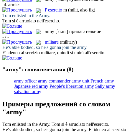
pl.
armies
l'
esercito
m
(milit, also fig)
Tom enlisted in the
Army
.
Tom si è arruolato nell'
esercito
.
army
[ˈɑ:mɪ]
прилагательное
- / -
militare
(military)
He's able-bodied, so he's gonna join the
army
.
E' ideneo al servizio
militare
, quindi si unirà all'esercito.
"army": словосочетания
(8)
army officer
army commander
army unit
French army
Japanese red army
People's liberation army
Sally army
salvation army
Примеры предложений со словом
"army"
Tom enlisted in the
Army
.
Tom si è arruolato nell'
esercito
.
He's able-bodied, so he's gonna join the
army
.
E' ideneo al servizio