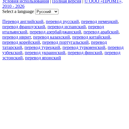
Условия использования
|
Полная версия
|
© ООО «ПРОМТ»,
2010 - 2026
Select a language
Перевод английский
,
перевод русский
,
перевод немецкий
,
перевод французский
,
перевод испанский
,
перевод
итальянский
,
перевод азербайджанский
,
перевод арабский
,
перевод иврит
,
перевод казахский
,
перевод китайский
,
перевод корейский
,
перевод португальский
,
перевод
татарский
,
перевод турецкий
,
перевод туркменский
,
перевод
узбекский
,
перевод украинский
,
перевод финский
,
перевод
эстонский
,
перевод японский
Возможности
Перевод текста
Примеры употребления
Склонение и спряжение
Наш блог
Бесплатные приложения
PROMT.One для iOS
PROMT.One для Android