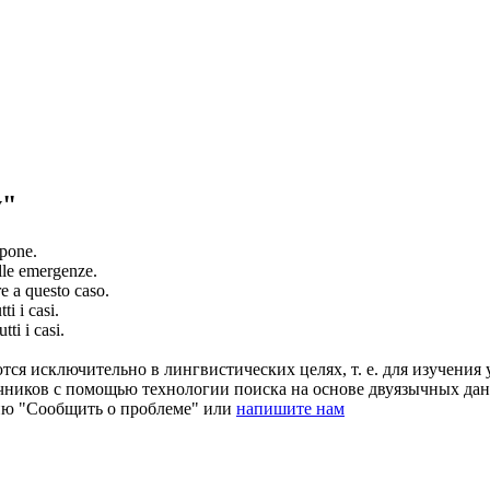
y"
pone.
lle emergenze.
re
a questo caso.
tti i casi.
utti i casi.
ся исключительно в лингвистических целях, т. е. для изучения 
очников с помощью технологии поиска на основе двуязычных д
ию "Сообщить о проблеме" или
напишите нам