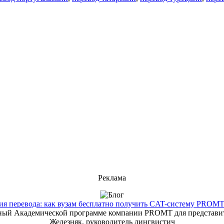
Реклама
 перевода: как вузам бесплатно получить CAT-систему PROMT T
енный Академической программе компании PROMT для представит
Железняк, руководитель лингвистич