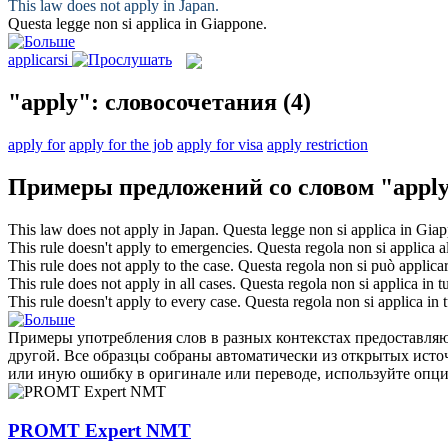
This law does not
apply
in Japan.
Questa legge non si
applica
in Giappone.
applicarsi
"apply": словосочетания
(4)
apply for
apply for the job
apply for visa
apply restriction
Примеры предложений со словом "appl
This law does not
apply
in Japan.
Questa legge non si
applica
in Giap
This rule doesn't
apply
to emergencies.
Questa regola non si
applica
a
This rule does not
apply
to the case.
Questa regola non si può
applica
This rule does not
apply
in all cases.
Questa regola non si
applica
in tu
This rule doesn't
apply
to every case.
Questa regola non si
applica
in t
Примеры употребления слов в разных контекстах предоставляют
другой. Все образцы собраны автоматически из открытых ист
или иную ошибку в оригинале или переводе, используйте опц
PROMT Expert NMT