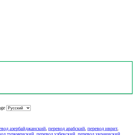
age
евод азербайджанский
,
перевод арабский
,
перевод иврит
,
вод туркменский
,
перевод узбекский
,
перевод украинский
,