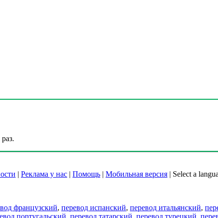
раз.
ости
|
Реклама у нас
|
Помощь
|
Мобильная версия
|
Select a langu
евод французский
,
перевод испанский
,
перевод итальянский
,
пер
евод португальский
,
перевод татарский
,
перевод турецкий
,
пере