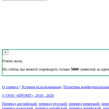
×
Очень жаль,
Но сейчас вы можете переводить только
5000
символов за один 
О сервисе
|
Условия использования
|
Политика конфиденциальн
© ООО «ПРОМТ», 2010 - 2026
Перевод английский
,
перевод русский
,
перевод немецкий
,
пер
перевод казахский
,
перевод китайский
,
перевод корейский
,
пер