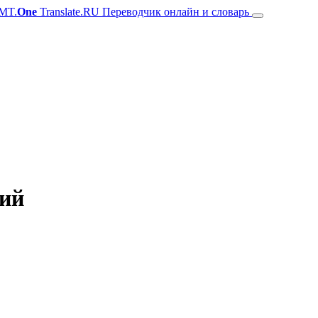
MT.
One
Translate.RU Переводчик онлайн и словарь
кий