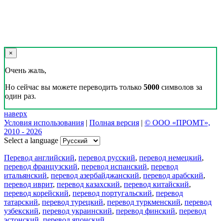
×
Очень жаль,
Но сейчас вы можете переводить только
5000
символов за
один раз.
наверх
Условия использования
|
Полная версия
|
© ООО «ПРОМТ»,
2010 - 2026
Select a language
Перевод английский
,
перевод русский
,
перевод немецкий
,
перевод французский
,
перевод испанский
,
перевод
итальянский
,
перевод азербайджанский
,
перевод арабский
,
перевод иврит
,
перевод казахский
,
перевод китайский
,
перевод корейский
,
перевод португальский
,
перевод
татарский
,
перевод турецкий
,
перевод туркменский
,
перевод
узбекский
,
перевод украинский
,
перевод финский
,
перевод
эстонский
,
перевод японский