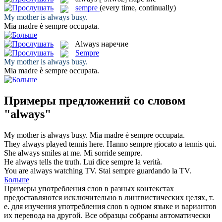
sempre
(every time, continually)
My mother is
always
busy.
Mia madre è
sempre
occupata.
Always
наречие
Sempre
My mother is
always
busy.
Mia madre è
sempre
occupata.
Примеры предложений со словом
"always"
My mother is
always
busy.
Mia madre è
sempre
occupata.
They
always
played tennis here.
Hanno
sempre
giocato a tennis qui.
She
always
smiles at me.
Mi sorride
sempre
.
He
always
tells the truth.
Lui dice
sempre
la verità.
You are
always
watching TV.
Stai
sempre
guardando la TV.
Больше
Примеры употребления слов в разных контекстах
предоставляются исключительно в лингвистических целях, т.
е. для изучения употребления слов в одном языке и вариантов
их перевода на другой. Все образцы собраны автоматически