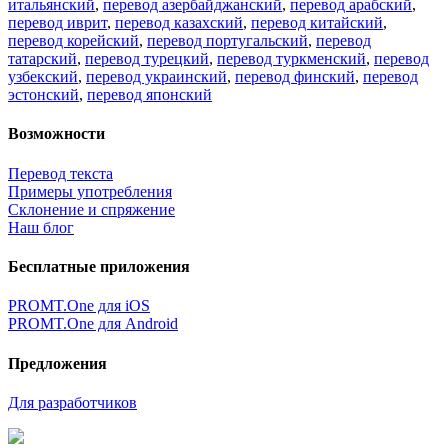
итальянский
,
перевод азербайджанский
,
перевод арабский
,
перевод иврит
,
перевод казахский
,
перевод китайский
,
перевод корейский
,
перевод португальский
,
перевод
татарский
,
перевод турецкий
,
перевод туркменский
,
перевод
узбекский
,
перевод украинский
,
перевод финский
,
перевод
эстонский
,
перевод японский
Возможности
Перевод текста
Примеры употребления
Склонение и спряжение
Наш блог
Бесплатные приложения
PROMT.One для iOS
PROMT.One для Android
Предложения
Для разработчиков