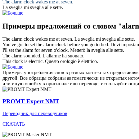
The
alarm clock
wakes me at seven.
La
sveglia
mi sveglia alle sette.
Примеры предложений со словом "alarm
The
alarm clock
wakes me at seven.
La
sveglia
mi sveglia alle sette.
You've got to set the
alarm clock
before you go to bed.
Devi impostar
I'll set the
alarm
for seven o'
clock
.
Metterò la
sveglia
alle sette.
The
alarm
sounded.
L'
allarme
ha suonato.
This
clock
is electric.
Questo
orologio
è elettrico.
Примеры употребления слов в разных контекстах предоставляют
другой. Все образцы собраны автоматически из открытых ист
или иную ошибку в оригинале или переводе, используйте опц
PROMT Expert NMT
Переводчик для переводчиков
СКАЧАТЬ