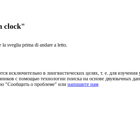
 clock"
e la
sveglia
prima di andare a letto.
ся исключительно в лингвистических целях, т. е. для изучения 
очников с помощью технологии поиска на основе двуязычных д
ию "Сообщить о проблеме" или
напишите нам