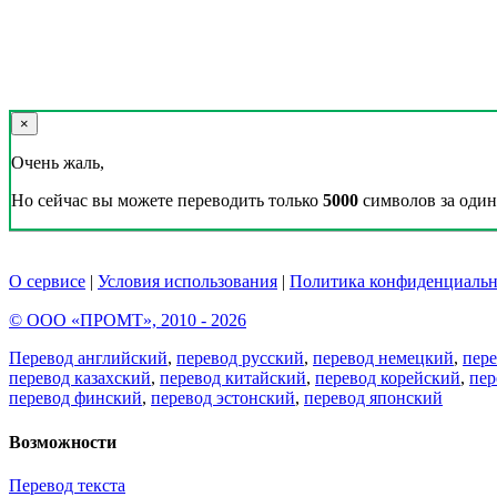
×
Очень жаль,
Но сейчас вы можете переводить только
5000
символов за один 
О сервисе
|
Условия использования
|
Политика конфиденциальн
© ООО «ПРОМТ», 2010 - 2026
Перевод английский
,
перевод русский
,
перевод немецкий
,
пер
перевод казахский
,
перевод китайский
,
перевод корейский
,
пер
перевод финский
,
перевод эстонский
,
перевод японский
Возможности
Перевод текста