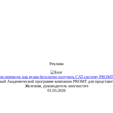
Реклама
 перевода: как вузам бесплатно получить CAT-систему PROMT T
енный Академической программе компании PROMT для представит
Железняк, руководитель лингвистич
01.03.2026