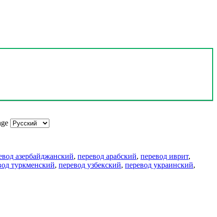
age
евод азербайджанский
,
перевод арабский
,
перевод иврит
,
вод туркменский
,
перевод узбекский
,
перевод украинский
,