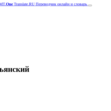
MT.
One
Translate.RU Переводчик онлайн и словарь
льянский