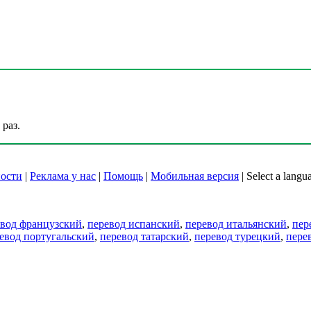
раз.
ости
|
Реклама у нас
|
Помощь
|
Мобильная версия
|
Select a langu
евод французский
,
перевод испанский
,
перевод итальянский
,
пер
евод португальский
,
перевод татарский
,
перевод турецкий
,
пере