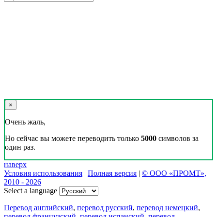
×
Очень жаль,
Но сейчас вы можете переводить только
5000
символов за
один раз.
наверх
Условия использования
|
Полная версия
|
© ООО «ПРОМТ»,
2010 - 2026
Select a language
Перевод английский
,
перевод русский
,
перевод немецкий
,
перевод французский
,
перевод испанский
,
перевод