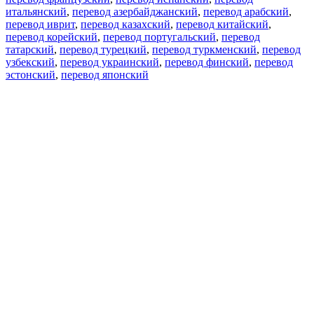
итальянский
,
перевод азербайджанский
,
перевод арабский
,
перевод иврит
,
перевод казахский
,
перевод китайский
,
перевод корейский
,
перевод португальский
,
перевод
татарский
,
перевод турецкий
,
перевод туркменский
,
перевод
узбекский
,
перевод украинский
,
перевод финский
,
перевод
эстонский
,
перевод японский
Возможности
Перевод текста
Примеры употребления
Склонение и спряжение
Наш блог
Бесплатные приложения
PROMT.One для iOS
PROMT.One для Android
Предложения
Для разработчиков