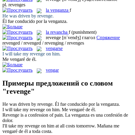
pl.
revenges
la
venganza
f
He was driven by
revenge
.
Él fue conducido por la
venganza
.
la
revancha
f
(punishment)
revenge
[rɪˈvendʒ]
глагол
Спряжение
revenged / revenged / revenging / revenges
vengarse
I will take my
revenge
on him.
Me vengaré
de él.
vengar
Примеры предложений со словом
"revenge"
He was driven by
revenge
.
Él fue conducido por la
venganza
.
I will take my
revenge
on him.
Me vengaré
de él.
Revenge
is a confession of pain.
La
venganza
es una confesión de
dolor.
I'll take my
revenge
on him at all costs tomorrow.
Mañana
me
vengaré
de él a toda costa.