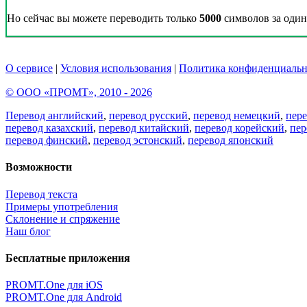
Но сейчас вы можете переводить только
5000
символов за один 
О сервисе
|
Условия использования
|
Политика конфиденциальн
© ООО «ПРОМТ», 2010 - 2026
Перевод английский
,
перевод русский
,
перевод немецкий
,
пер
перевод казахский
,
перевод китайский
,
перевод корейский
,
пер
перевод финский
,
перевод эстонский
,
перевод японский
Возможности
Перевод текста
Примеры употребления
Склонение и спряжение
Наш блог
Бесплатные приложения
PROMT.One для iOS
PROMT.One для Android