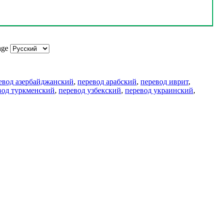
age
евод азербайджанский
,
перевод арабский
,
перевод иврит
,
вод туркменский
,
перевод узбекский
,
перевод украинский
,