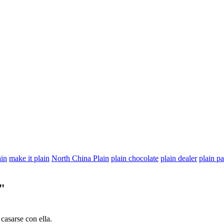
ain
make it plain
North China Plain
plain chocolate
plain dealer
plain p
"
casarse con ella.