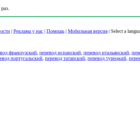
раз.
ости
|
Реклама у нас
|
Помощь
|
Мобильная версия
|
Select a langu
евод французский
,
перевод испанский
,
перевод итальянский
,
пер
евод португальский
,
перевод татарский
,
перевод турецкий
,
пере