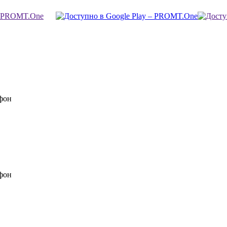
фон
фон