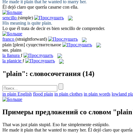
He made it
plain
that he wanted to marry her.
Él dejó
claro
que quería casarse con ella.
sencillo
(simple)
His meaning is quite
plain
.
Lo que él trata de decir es bien
sencillo
de comprender.
franco
(straightforward)
plain
[pleɪn]
существительное
мн.
plains
la
llanura
f
la
planicie
f
"plain": словосочетания
(14)
in plain English
flood plain
in plain clothes
in plain words
lowland pl
Примеры предложений со словом "plain
That was just
plain
stupid.
Eso fue
simplemente
estúpido.
He made it
plain
that he wanted to marry her.
Él dejó
claro
que quería 