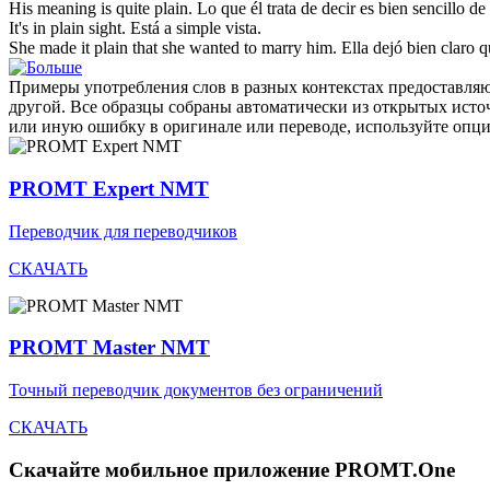
His meaning is quite
plain
.
Lo que él trata de decir es bien
sencillo
de 
It's in
plain
sight.
Está a
simple
vista.
She made it
plain
that she wanted to marry him.
Ella dejó bien
claro
qu
Примеры употребления слов в разных контекстах предоставляют
другой. Все образцы собраны автоматически из открытых ист
или иную ошибку в оригинале или переводе, используйте опц
PROMT Expert NMT
Переводчик для переводчиков
СКАЧАТЬ
PROMT Master NMT
Точный переводчик документов без ограничений
СКАЧАТЬ
Скачайте мобильное приложение PROMT.One