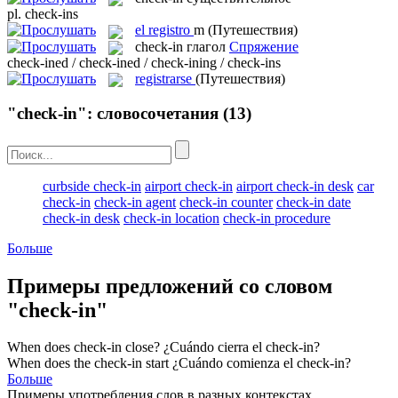
pl.
check-ins
el
registro
m
(Путешествия)
check-in
глагол
Спряжение
check-ined / check-ined / check-ining / check-ins
registrarse
(Путешествия)
"check-in": словосочетания
(13)
curbside check-in
airport check-in
airport check-in desk
car
check-in
check-in agent
check-in counter
check-in date
check-in desk
check-in location
check-in procedure
Больше
Примеры предложений со словом
"check-in"
When does
check-in
close?
¿Cuándo cierra el check-in?
When does the
check-in
start
¿Cuándo comienza el check-in?
Больше
Примеры употребления слов в разных контекстах