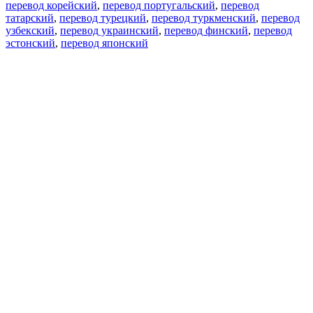
перевод корейский
,
перевод португальский
,
перевод
татарский
,
перевод турецкий
,
перевод туркменский
,
перевод
узбекский
,
перевод украинский
,
перевод финский
,
перевод
эстонский
,
перевод японский
Возможности
Перевод текста
Примеры употребления
Склонение и спряжение
Наш блог
Бесплатные приложения
PROMT.One для iOS
PROMT.One для Android
Предложения
Для разработчиков
Копировать текст
Копировать перевод