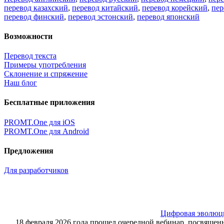
перевод казахский
,
перевод китайский
,
перевод корейский
,
пер
перевод финский
,
перевод эстонский
,
перевод японский
Возможности
Перевод текста
Примеры употребления
Склонение и спряжение
Наш блог
Бесплатные приложения
PROMT.One для iOS
PROMT.One для Android
Предложения
Для разработчиков
Цифровая эволюция
18 февраля 2026 года прошел очередной вебинар, посвящ