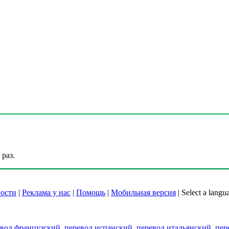
раз.
ости
|
Реклама у нас
|
Помощь
|
Мобильная версия
|
Select a langu
евод французский
,
перевод испанский
,
перевод итальянский
,
пер