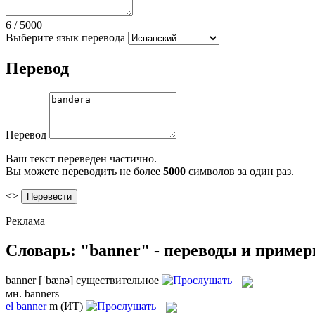
6
/
5000
Выберите язык перевода
Перевод
Перевод
Ваш текст переведен частично.
Вы можете переводить не более
5000
символов за один раз.
<>
Реклама
Словарь: "banner" - переводы и приме
banner
[ˈbænə]
существительное
мн.
banners
el
banner
m
(ИТ)