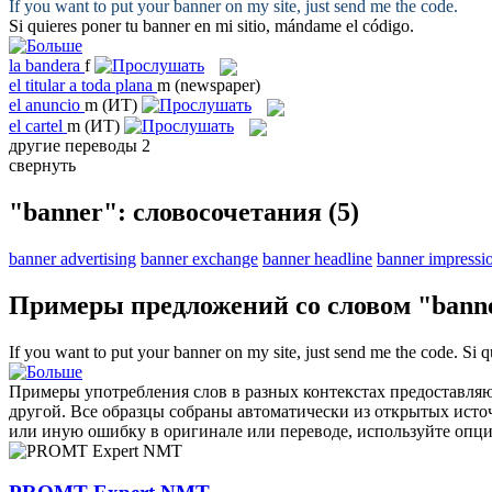
If you want to put your
banner
on my site, just send me the code.
Si quieres poner tu
banner
en mi sitio, mándame el código.
la
bandera
f
el
titular a toda plana
m
(newspaper)
el
anuncio
m
(ИТ)
el
cartel
m
(ИТ)
другие переводы
2
свернуть
"banner": словосочетания
(5)
banner advertising
banner exchange
banner headline
banner impressi
Примеры предложений со словом "bann
If you want to put your
banner
on my site, just send me the code.
Si q
Примеры употребления слов в разных контекстах предоставляют
другой. Все образцы собраны автоматически из открытых ист
или иную ошибку в оригинале или переводе, используйте опц