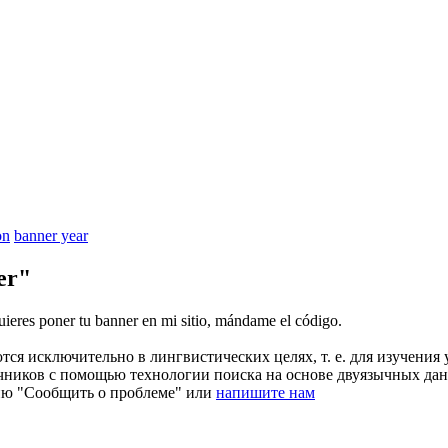
on
banner year
er"
uieres poner tu
banner
en mi sitio, mándame el código.
ся исключительно в лингвистических целях, т. е. для изучения 
очников с помощью технологии поиска на основе двуязычных д
ию "Сообщить о проблеме" или
напишите нам