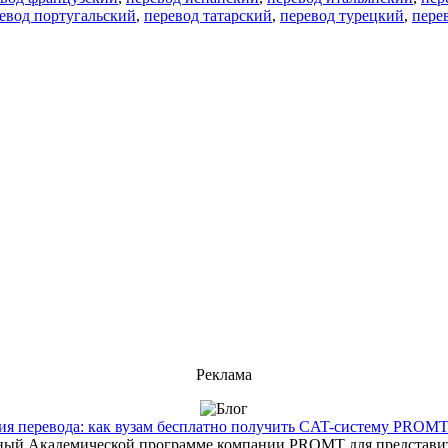
евод португальский
,
перевод татарский
,
перевод турецкий
,
пере
Реклама
 перевода: как вузам бесплатно получить CAT-систему PROMT T
енный Академической программе компании PROMT для представит