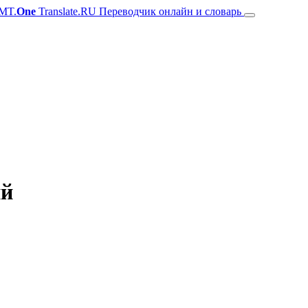
MT.
One
Translate.RU Переводчик онлайн и словарь
ий