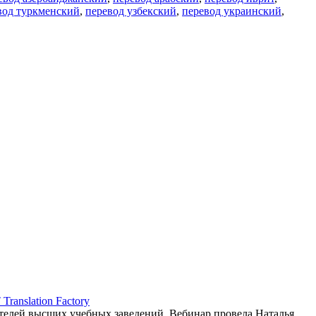
вод туркменский
,
перевод узбекский
,
перевод украинский
,
ranslation Factory
елей высших учебных заведений. Вебинар провела Наталья