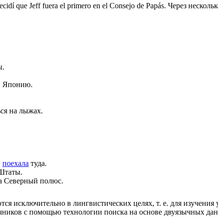
ecidí que Jeff
fuera
el primero en el Consejo de Papás.
Через нескольк
ы.
 Японию.
ся на лыжах.
,
поехала
туда.
Штаты.
а Северный полюс.
ся исключительно в лингвистических целях, т. е. для изучения 
очников с помощью технологии поиска на основе двуязычных д