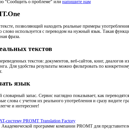
ию "Сообщить о проблеме" или
напишите нам
MT.One
тексте, позволяющий находить реальные примеры употребления с
то слово используется с переводом на нужный язык. Такая функ
ная фраза.
еальных текстов
еведенных текстов: документов, веб-сайтов, книг, диалогов из
енга. Для удобства результаты можно фильтровать по конкретном
т.
чать язык
 словарный запас. Сервис наглядно показывает, как переводятс
вые слова с учетом их реального употребления и сразу видите 
легче и интереснее!
AT-систему PROMT Translation Factory
ый Академической программе компании PROMT для представител