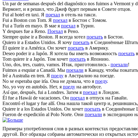
Un par de semanas después del diagnóstico nos fuimos a Vermont y d
Вермонт, и я решил, что Джеф будет первым в Совете отцов.
Fui
al hotel en taxi.
Я
поехал
в отель на такси.
Fui
a Boston con Tom.
Я
поехал
в Бостон с Томом.
Fui
a Turín en mayo.
В мае я
поехал
в Турин.
Y despues
fue
a Reno.
Поехал
в Рено.
Siempre quise
ir
a Boston.
Я всегда хотел
поехать
в Бостон.
Quiero
ir
a Estados Unidos.
Я хочу
поехать
в Соединённые Штат
Él quiere
ir
a América.
Он хочет
поехать
в Америку.
Deseo poder
ir
a Japón.
Я хотела бы иметь возможность
поехать
в
Tom quiere
ir
a Japón.
Том хочет
поехать
в Японию.
Uno, dos, tres, cuatro,
vamos
.
Итак, приготовились -
поехали
!
Fuimos
a esquiar a Canadá.
Мы
поехали
в Канаду, чтобы покатать
Iré
a Australia en tren.
Я
поеду
в Австралию на поезде.
No se esperaba que
iría
.
Она не думала, что я
поеду
.
No, yo
voy
en autobús.
Нет, я
поеду
на автобусе.
Así que, después,
fui
a Londres.
Затем я
поехал
в Лондон.
Él
fue
a Hawái de vacaciones.
Он
поехал
в отпуск на Гавайи.
Encontró el lugar y
fue
allí.
Она нашла такой центр и, решившись
Quiere
ir
a los Estados Unidos.
Он хочет
поехать
в Соединённые 
Fueron
de expedición al Polo Norte.
Они
поехали
в экспедицию н
Примеры употребления слов в разных контекстах предоставляют
другой. Все образцы собраны автоматически из открытых ист