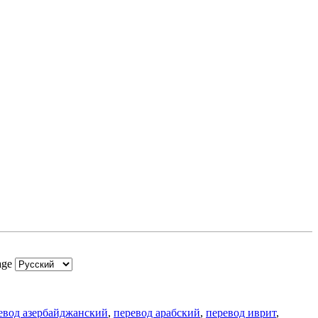
age
евод азербайджанский
,
перевод арабский
,
перевод иврит
,