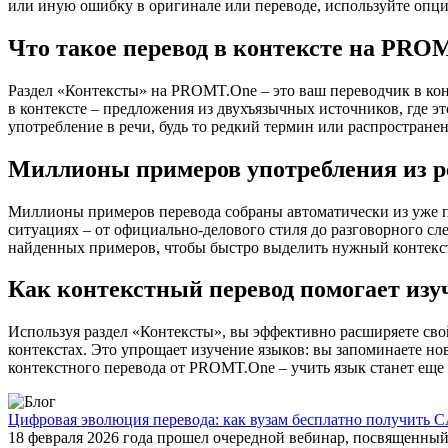
или иную ошибку в оригинале или переводе, используйте опц
Что такое перевод в контексте на PRO
Раздел «Контексты» на PROMT.One – это ваш переводчик в кон
в контексте – предложения из двухъязычных источников, где э
употребление в речи, будь то редкий термин или распространен
Миллионы примеров употребления из р
Миллионы примеров перевода собраны автоматически из уже пер
ситуациях – от официально-делового стиля до разговорного сл
найденных примеров, чтобы быстро выделить нужный контекс
Как контекстный перевод помогает изу
Используя раздел «Контексты», вы эффективно расширяете свой
контекстах. Это упрощает изучение языков: вы запоминаете но
контекстного перевода от PROMT.One – учить язык станет еще 
Цифровая эволюция перевода: как вузам бесплатно получить C
18 февраля 2026 года прошел очередной вебинар, посвященн