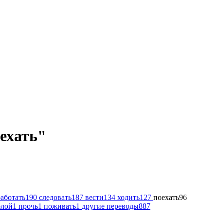
ехать"
работать
190
следовать
187
вести
134
ходить
127
поехать
96
олой
1
прочь
1
поживать
1
другие переводы
887