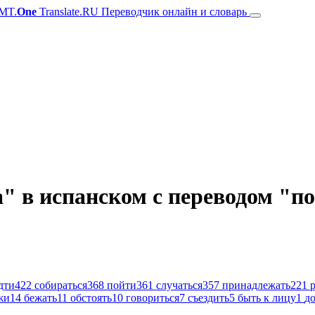
MT.
One
Translate.RU Переводчик онлайн и словарь
" в испанском с переводом "по
дти
422
собираться
368
пойти
361
случаться
357
принадлежать
221
жи
14
бежать
11
обстоять
10
говориться
7
съездить
5
быть к лицу
1
д