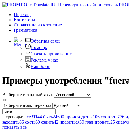
PRO
Перевод
Контексты
Спряжение
и склонение
Грамматика
Обратная связь
Помощь
Скачать приложение
Реклама у нас
Наш Блог
Примеры употребления "fuera
Выберите исходный язык
<>
Выберите язык перевода
Переводы:
все
31144
быть
24600
происходить
2106
состоять
776
и
заходить
86
ехать
69
ездить
42
нравиться
39
планировать
25
снару
показать все