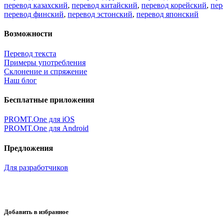
перевод казахский
,
перевод китайский
,
перевод корейский
,
пер
перевод финский
,
перевод эстонский
,
перевод японский
Возможности
Перевод текста
Примеры употребления
Склонение и спряжение
Наш блог
Бесплатные приложения
PROMT.One для iOS
PROMT.One для Android
Предложения
Для разработчиков
Добавить в избранное