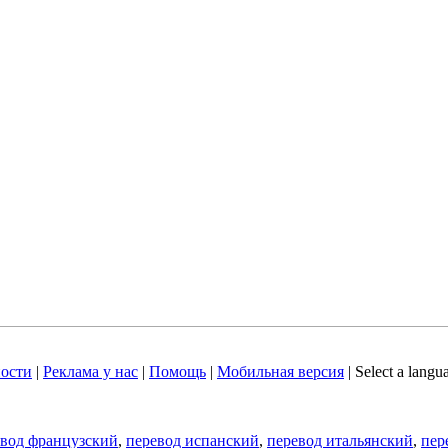
ости
|
Реклама у нас
|
Помощь
|
Мобильная версия
|
Select a langu
евод французский
,
перевод испанский
,
перевод итальянский
,
пер