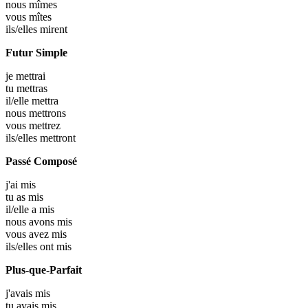
nous
mîmes
vous
mîtes
ils/elles
mirent
Futur Simple
je
mettrai
tu
mettras
il/elle
mettra
nous
mettrons
vous
mettrez
ils/elles
mettront
Passé Composé
j'ai
mis
tu as
mis
il/elle a
mis
nous avons
mis
vous avez
mis
ils/elles ont
mis
Plus-que-Parfait
j'avais
mis
tu avais
mis