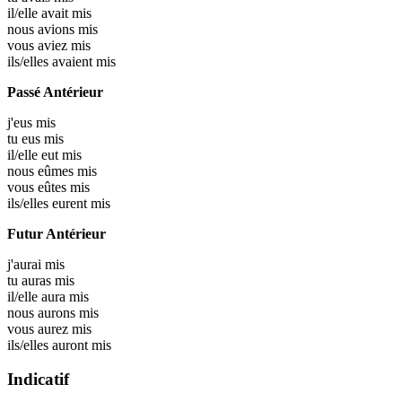
il/elle avait
mis
nous avions
mis
vous aviez
mis
ils/elles avaient
mis
Passé Antérieur
j'eus
mis
tu eus
mis
il/elle eut
mis
nous eûmes
mis
vous eûtes
mis
ils/elles eurent
mis
Futur Antérieur
j'aurai
mis
tu auras
mis
il/elle aura
mis
nous aurons
mis
vous aurez
mis
ils/elles auront
mis
Indicatif