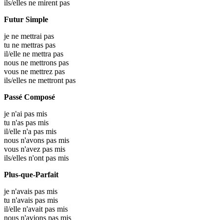
ils/elles ne mirent pas
Futur Simple
je ne mettrai pas
tu ne mettras pas
il/elle ne mettra pas
nous ne mettrons pas
vous ne mettrez pas
ils/elles ne mettront pas
Passé Composé
je n'ai pas mis
tu n'as pas mis
il/elle n'a pas mis
nous n'avons pas mis
vous n'avez pas mis
ils/elles n'ont pas mis
Plus-que-Parfait
je n'avais pas mis
tu n'avais pas mis
il/elle n'avait pas mis
nous n'avions pas mis