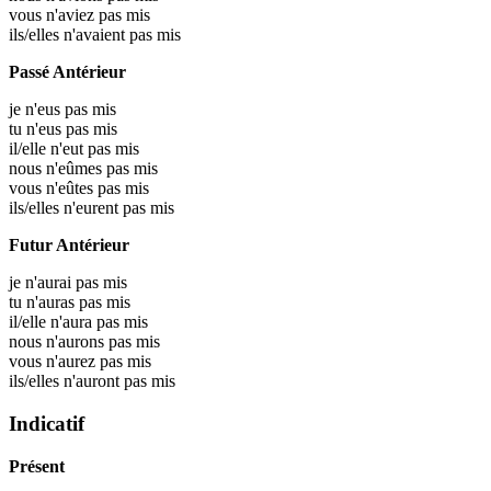
vous n'aviez pas mis
ils/elles n'avaient pas mis
Passé Antérieur
je n'eus pas mis
tu n'eus pas mis
il/elle n'eut pas mis
nous n'eûmes pas mis
vous n'eûtes pas mis
ils/elles n'eurent pas mis
Futur Antérieur
je n'aurai pas mis
tu n'auras pas mis
il/elle n'aura pas mis
nous n'aurons pas mis
vous n'aurez pas mis
ils/elles n'auront pas mis
Indicatif
Présent