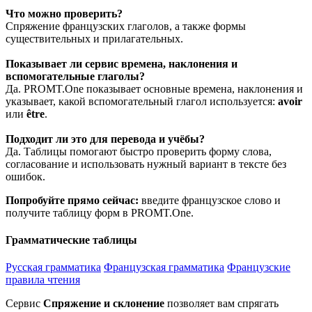
Что можно проверить?
Спряжение французских глаголов, а также формы
существительных и прилагательных.
Показывает ли сервис времена, наклонения и
вспомогательные глаголы?
Да. PROMT.One показывает основные времена, наклонения и
указывает, какой вспомогательный глагол используется:
avoir
или
être
.
Подходит ли это для перевода и учёбы?
Да. Таблицы помогают быстро проверить форму слова,
согласование и использовать нужный вариант в тексте без
ошибок.
Попробуйте прямо сейчас:
введите французское слово и
получите таблицу форм в PROMT.One.
Грамматические таблицы
Русская грамматика
Французская грамматика
Французские
правила чтения
Сервис
Спряжение и склонение
позволяет вам спрягать