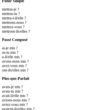
Futur Simple
mettrai-je ?
mettras-tu ?
mettra-t-il/elle ?
mettrons-nous ?
mettrez-vous ?
mettront-ils/elles ?
Passé Composé
ai-je mis ?
as-tu mis ?
a-il/elle mis ?
avons-nous mis ?
avez-vous mis ?
ont-ils/elles mis ?
Plus-que-Parfait
avais-je mis ?
avais-tu mis ?
avait-il/elle mis ?
avions-nous mis ?
aviez-vous mis ?
avaient-ils/elles mis ?