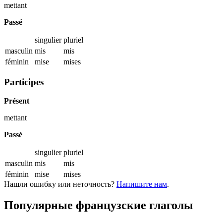
mettant
Passé
singulier
pluriel
masculin
mis
mis
féminin
mise
mises
Participes
Présent
mettant
Passé
singulier
pluriel
masculin
mis
mis
féminin
mise
mises
Нашли ошибку или неточность?
Напишите нам
.
Популярные французские глаголы