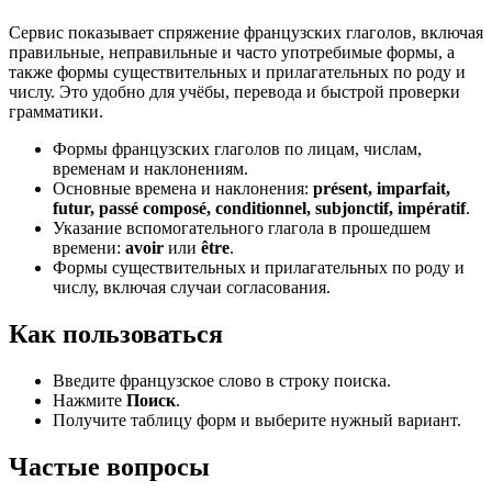
Сервис показывает спряжение французских глаголов, включая
правильные, неправильные и часто употребимые формы, а
также формы существительных и прилагательных по роду и
числу. Это удобно для учёбы, перевода и быстрой проверки
грамматики.
Формы французских глаголов по лицам, числам,
временам и наклонениям.
Основные времена и наклонения:
présent, imparfait,
futur, passé composé, conditionnel, subjonctif, impératif
.
Указание вспомогательного глагола в прошедшем
времени:
avoir
или
être
.
Формы существительных и прилагательных по роду и
числу, включая случаи согласования.
Как пользоваться
Введите французское слово в строку поиска.
Нажмите
Поиск
.
Получите таблицу форм и выберите нужный вариант.
Частые вопросы