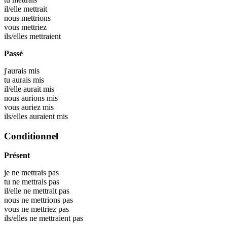
il/elle
mettrait
nous
mettrions
vous
mettriez
ils/elles
mettraient
Passé
j'aurais
mis
tu aurais
mis
il/elle aurait
mis
nous aurions
mis
vous auriez
mis
ils/elles auraient
mis
Conditionnel
Présent
je ne mettrais pas
tu ne mettrais pas
il/elle ne mettrait pas
nous ne mettrions pas
vous ne mettriez pas
ils/elles ne mettraient pas