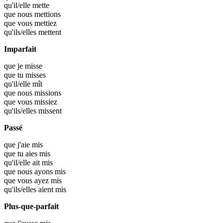
qu'il/elle
mette
que nous
mettions
que vous
mettiez
qu'ils/elles
mettent
Imparfait
que je
misse
que tu
misses
qu'il/elle
mît
que nous
missions
que vous
missiez
qu'ils/elles
missent
Passé
que j'aie
mis
que tu aies
mis
qu'il/elle ait
mis
que nous ayons
mis
que vous ayez
mis
qu'ils/elles aient
mis
Plus-que-parfait