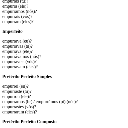
empurras
(tu)?
empurra
(ele)?
empurramos
(nós)?
empurrais
(vós)?
empurram
(eles)?
Imperfeito
empurrava
(eu)?
empurravas
(tu)?
empurrava
(ele)?
empurrávamos
(nós)?
empurráveis
(vós)?
empurravam
(eles)?
Pretérito Perfeito Simples
empurrei
(eu)?
empurraste
(tu)?
empurrou
(ele)?
empurramos (br) / empurrámos (pt)
(nós)?
empurrastes
(vós)?
empurraram
(eles)?
Pretérito Perfeito Composto