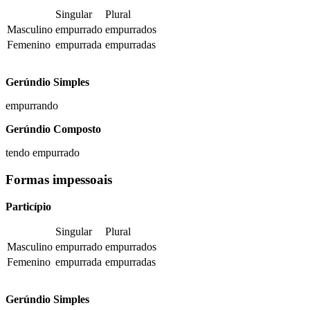
Singular
Plural
Masculino
empurrado
empurrados
Femenino
empurrada
empurradas
Gerúndio Simples
empurrando
Gerúndio Composto
tendo empurrado
Formas impessoais
Particípio
Singular
Plural
Masculino
empurrado
empurrados
Femenino
empurrada
empurradas
Gerúndio Simples