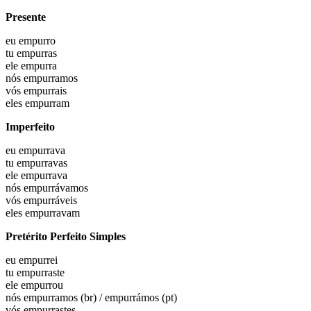
Presente
eu
empurro
tu
empurras
ele
empurra
nós
empurramos
vós
empurrais
eles
empurram
Imperfeito
eu
empurrava
tu
empurravas
ele
empurrava
nós
empurrávamos
vós
empurráveis
eles
empurravam
Pretérito Perfeito Simples
eu
empurrei
tu
empurraste
ele
empurrou
nós
empurramos (br) / empurrámos (pt)
vós
empurrastes