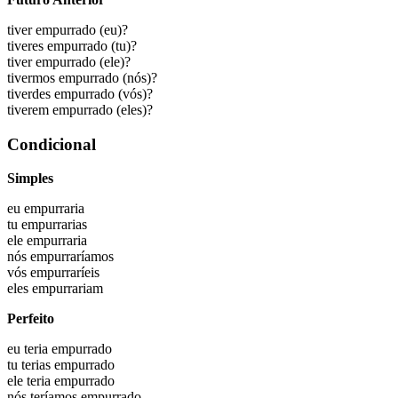
tiver empurrado
(eu)?
tiveres empurrado
(tu)?
tiver empurrado
(ele)?
tivermos empurrado
(nós)?
tiverdes empurrado
(vós)?
tiverem empurrado
(eles)?
Condicional
Simples
eu
empurraria
tu
empurrarias
ele
empurraria
nós
empurraríamos
vós
empurraríeis
eles
empurrariam
Perfeito
eu
teria empurrado
tu
terias empurrado
ele
teria empurrado
nós
teríamos empurrado