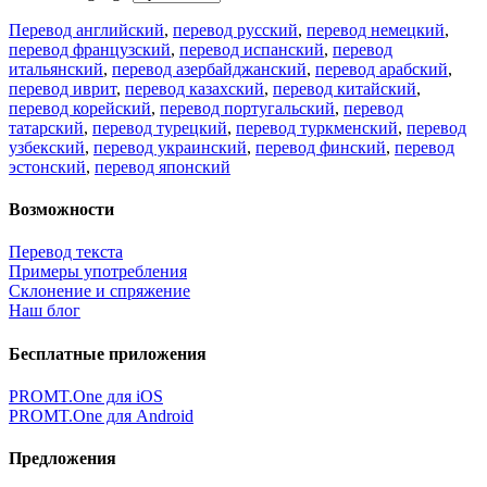
Перевод английский
,
перевод русский
,
перевод немецкий
,
перевод французский
,
перевод испанский
,
перевод
итальянский
,
перевод азербайджанский
,
перевод арабский
,
перевод иврит
,
перевод казахский
,
перевод китайский
,
перевод корейский
,
перевод португальский
,
перевод
татарский
,
перевод турецкий
,
перевод туркменский
,
перевод
узбекский
,
перевод украинский
,
перевод финский
,
перевод
эстонский
,
перевод японский
Возможности
Перевод текста
Примеры употребления
Склонение и спряжение
Наш блог
Бесплатные приложения
PROMT.One для iOS
PROMT.One для Android
Предложения