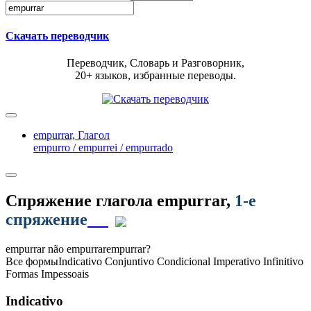
Скачать переводчик
Переводчик, Словарь и Разговорник,
20+ языков, избранные переводы.
empurrar,
Глагол
empurro / empurrei / empurrado
Спряжение глагола
empurrar
,
1-е
спряжение
empurrar
não empurrar
empurrar?
Все формы
Indicativo
Conjuntivo
Condicional
Imperativo
Infinitivo
Formas Impessoais
Indicativo