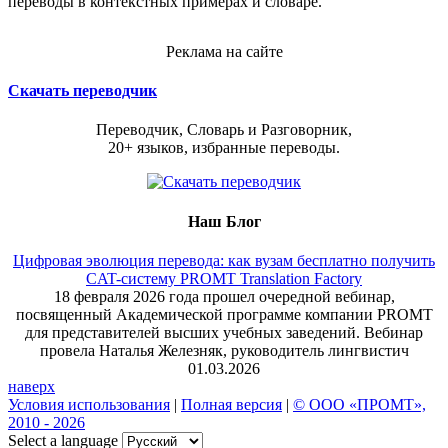
переводы в контекстных примерах и словаре.
Реклама на сайте
Скачать переводчик
Переводчик, Словарь и Разговорник,
20+ языков, избранные переводы.
Наш Блог
Цифровая эволюция перевода: как вузам бесплатно получить
CAT-систему PROMT Translation Factory
18 февраля 2026 года прошел очередной вебинар,
посвященный Академической программе компании PROMT
для представителей высших учебных заведений. Вебинар
провела Наталья Железняк, руководитель лингвистич
01.03.2026
наверх
Условия использования
|
Полная версия
|
© ООО «ПРОМТ»,
2010 - 2026
Select a language