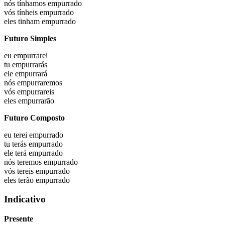
nós
tínhamos empurrado
vós
tínheis empurrado
eles
tinham empurrado
Futuro Simples
eu
empurrarei
tu
empurrarás
ele
empurrará
nós
empurraremos
vós
empurrareis
eles
empurrarão
Futuro Composto
eu
terei empurrado
tu
terás empurrado
ele
terá empurrado
nós
teremos empurrado
vós
tereis empurrado
eles
terão empurrado
Indicativo
Presente