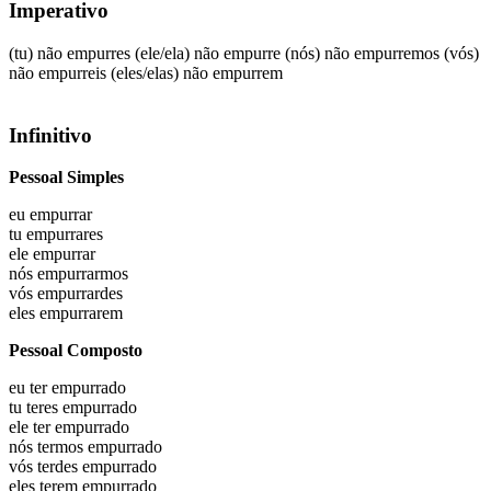
Imperativo
(tu) não empurres
(ele/ela) não empurre
(nós) não empurremos
(vós)
não empurreis
(eles/elas) não empurrem
Infinitivo
Pessoal Simples
eu
empurrar
tu
empurrares
ele
empurrar
nós
empurrarmos
vós
empurrardes
eles
empurrarem
Pessoal Composto
eu
ter empurrado
tu
teres empurrado
ele
ter empurrado
nós
termos empurrado
vós
terdes empurrado
eles
terem empurrado