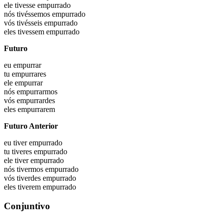
ele
tivesse empurrado
nós
tivéssemos empurrado
vós
tivésseis empurrado
eles
tivessem empurrado
Futuro
eu
empurrar
tu
empurrares
ele
empurrar
nós
empurrarmos
vós
empurrardes
eles
empurrarem
Futuro Anterior
eu
tiver empurrado
tu
tiveres empurrado
ele
tiver empurrado
nós
tivermos empurrado
vós
tiverdes empurrado
eles
tiverem empurrado
Conjuntivo