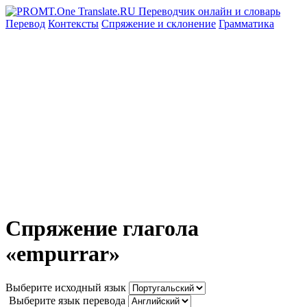
Перевод
Контексты
Спряжение
и склонение
Грамматика
Спряжение глагола
«empurrar»
Выберите исходный язык
Выберите язык перевода