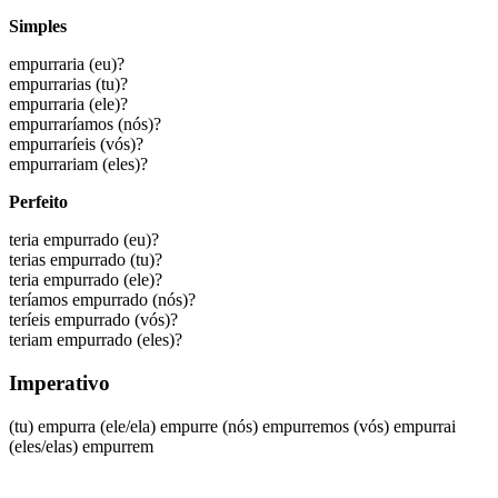
Simples
empurraria
(eu)?
empurrarias
(tu)?
empurraria
(ele)?
empurraríamos
(nós)?
empurraríeis
(vós)?
empurrariam
(eles)?
Perfeito
teria empurrado
(eu)?
terias empurrado
(tu)?
teria empurrado
(ele)?
teríamos empurrado
(nós)?
teríeis empurrado
(vós)?
teriam empurrado
(eles)?
Imperativo
(tu)
empurra
(ele/ela)
empurre
(nós)
empurremos
(vós)
empurrai
(eles/elas)
empurrem