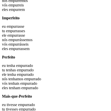
nós
empurremos
vós
empurreis
eles
empurrem
Imperfeito
eu
empurrasse
tu
empurrasses
ele
empurrasse
nós
empurrássemos
vós
empurrásseis
eles
empurrassem
Perfeito
eu
tenha empurrado
tu
tenhas empurrado
ele
tenha empurrado
nós
tenhamos empurrado
vós
tenhais empurrado
eles
tenham empurrado
Mais-que-Perfeito
eu
tivesse empurrado
tu
tivesses empurrado