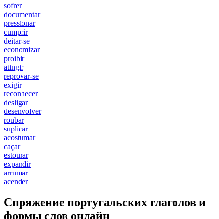
sofrer
documentar
pressionar
cumprir
deitar-se
economizar
proibir
atingir
reprovar-se
exigir
reconhecer
desligar
desenvolver
roubar
suplicar
acostumar
caçar
estourar
expandir
arrumar
acender
Спряжение португальских глаголов и
формы слов онлайн