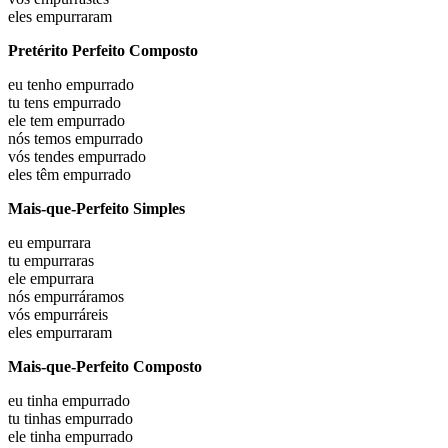
eles
empurraram
Pretérito Perfeito Composto
eu
tenho empurrado
tu
tens empurrado
ele
tem empurrado
nós
temos empurrado
vós
tendes empurrado
eles
têm empurrado
Mais-que-Perfeito Simples
eu
empurrara
tu
empurraras
ele
empurrara
nós
empurráramos
vós
empurráreis
eles
empurraram
Mais-que-Perfeito Composto
eu
tinha empurrado
tu
tinhas empurrado
ele
tinha empurrado