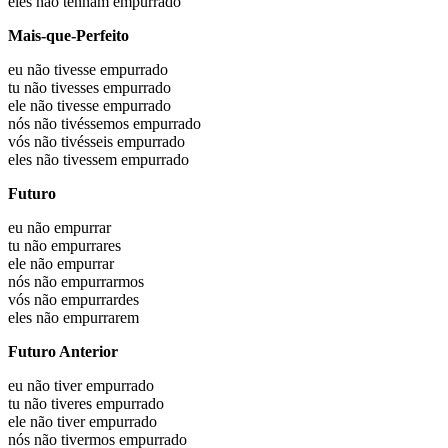
eles não
tenham empurrado
Mais-que-Perfeito
eu não
tivesse empurrado
tu não
tivesses empurrado
ele não
tivesse empurrado
nós não
tivéssemos empurrado
vós não
tivésseis empurrado
eles não
tivessem empurrado
Futuro
eu não
empurrar
tu não
empurrares
ele não
empurrar
nós não
empurrarmos
vós não
empurrardes
eles não
empurrarem
Futuro Anterior
eu não
tiver empurrado
tu não
tiveres empurrado
ele não
tiver empurrado
nós não
tivermos empurrado