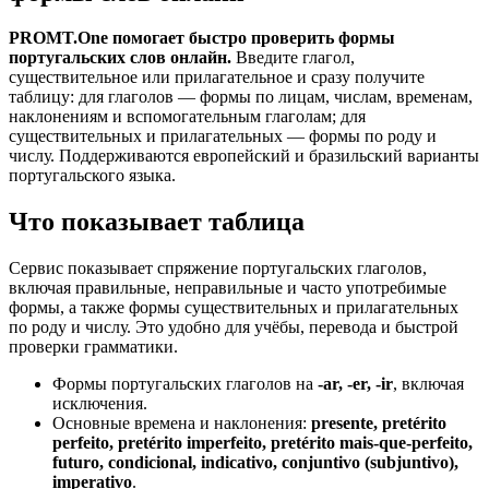
PROMT.One помогает быстро проверить формы
португальских слов онлайн.
Введите глагол,
существительное или прилагательное и сразу получите
таблицу: для глаголов — формы по лицам, числам, временам,
наклонениям и вспомогательным глаголам; для
существительных и прилагательных — формы по роду и
числу. Поддерживаются европейский и бразильский варианты
португальского языка.
Что показывает таблица
Сервис показывает спряжение португальских глаголов,
включая правильные, неправильные и часто употребимые
формы, а также формы существительных и прилагательных
по роду и числу. Это удобно для учёбы, перевода и быстрой
проверки грамматики.
Формы португальских глаголов на
-ar, -er, -ir
, включая
исключения.
Основные времена и наклонения:
presente, pretérito
perfeito, pretérito imperfeito, pretérito mais-que-perfeito,
futuro, condicional, indicativo, conjuntivo (subjuntivo),
imperativo
.