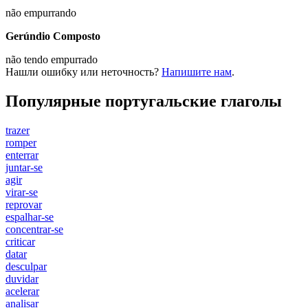
não
empurrando
Gerúndio Composto
não
tendo empurrado
Нашли ошибку или неточность?
Напишите нам
.
Популярные португальские глаголы
trazer
romper
enterrar
juntar-se
agir
virar-se
reprovar
espalhar-se
concentrar-se
criticar
datar
desculpar
duvidar
acelerar
analisar