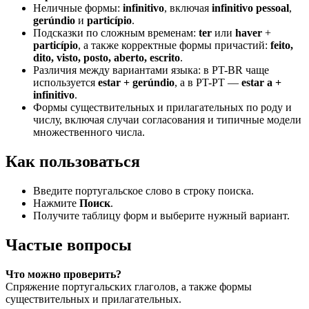
Неличные формы:
infinitivo
, включая
infinitivo pessoal
,
gerúndio
и
particípio
.
Подсказки по сложным временам:
ter
или
haver
+
particípio
, а также корректные формы причастий:
feito,
dito, visto, posto, aberto, escrito
.
Различия между вариантами языка: в PT-BR чаще
используется
estar + gerúndio
, а в PT-PT —
estar a +
infinitivo
.
Формы существительных и прилагательных по роду и
числу, включая случаи согласования и типичные модели
множественного числа.
Как пользоваться
Введите португальское слово в строку поиска.
Нажмите
Поиск
.
Получите таблицу форм и выберите нужный вариант.
Частые вопросы
Что можно проверить?
Спряжение португальских глаголов, а также формы
существительных и прилагательных.