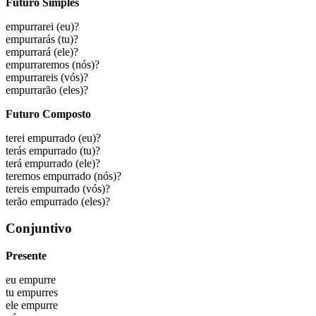
Futuro Simples
empurrarei
(eu)?
empurrarás
(tu)?
empurrará
(ele)?
empurraremos
(nós)?
empurrareis
(vós)?
empurrarão
(eles)?
Futuro Composto
terei empurrado
(eu)?
terás empurrado
(tu)?
terá empurrado
(ele)?
teremos empurrado
(nós)?
tereis empurrado
(vós)?
terão empurrado
(eles)?
Conjuntivo
Presente
eu
empurre
tu
empurres
ele
empurre