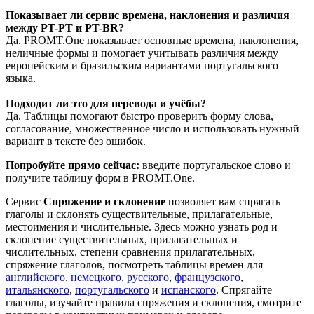
Показывает ли сервис времена, наклонения и различия
между PT-PT и PT-BR?
Да. PROMT.One показывает основные времена, наклонения,
неличные формы и помогает учитывать различия между
европейским и бразильским вариантами португальского
языка.
Подходит ли это для перевода и учёбы?
Да. Таблицы помогают быстро проверить форму слова,
согласование, множественное число и использовать нужный
вариант в тексте без ошибок.
Попробуйте прямо сейчас:
введите португальское слово и
получите таблицу форм в PROMT.One.
Сервис
Спряжение и склонение
позволяет вам спрягать
глаголы и склонять существительные, прилагательные,
местоимения и числительные. Здесь можно узнать род и
склонение существительных, прилагательных и
числительных, степени сравнения прилагательных,
спряжение глаголов, посмотреть таблицы времен для
английского
,
немецкого
,
русского
,
французского
,
итальянского
,
португальского
и
испанского
. Спрягайте
глаголы, изучайте правила спряжения и склонения, смотрите