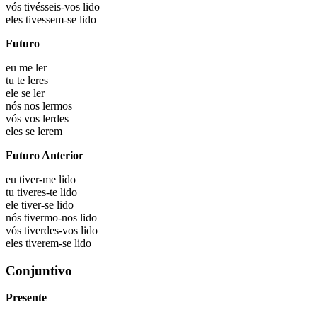
vós
tivésseis-vos lido
eles
tivessem-se lido
Futuro
eu
me ler
tu
te leres
ele
se ler
nós
nos lermos
vós
vos lerdes
eles
se lerem
Futuro Anterior
eu
tiver-me lido
tu
tiveres-te lido
ele
tiver-se lido
nós
tivermo-nos lido
vós
tiverdes-vos lido
eles
tiverem-se lido
Conjuntivo
Presente