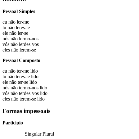
Pessoal Simples
eu não
ler-me
tu não
leres-te
ele não
ler-se
nós não
lermo-nos
vós não
lerdes-vos
eles não
lerem-se
Pessoal Composto
eu não
ter-me lido
tu não
teres-te lido
ele não
ter-se lido
nós não
termo-nos lido
vós não
terdes-vos lido
eles não
terem-se lido
Formas impessoais
Particípio
Singular
Plural