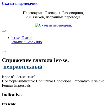
Скачать переводчик
Переводчик, Словарь и Разговорник,
20+ языков, избранные переводы.
ler-se,
Глагол
leio-me / li-me / lido
Спряжение глагола
ler-se
,
неправильный
ler-se
não ler-se
ler-se?
Все формы
Indicativo
Conjuntivo
Condicional
Imperativo
Infinitivo
Formas Impessoais
Indicativo
Presente