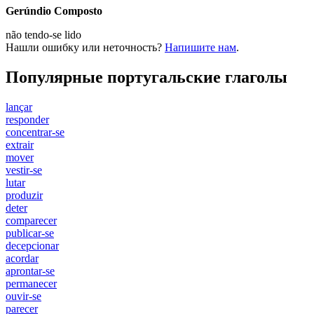
Gerúndio Composto
não
tendo-se lido
Нашли ошибку или неточность?
Напишите нам
.
Популярные португальские глаголы
lançar
responder
concentrar-se
extrair
mover
vestir-se
lutar
produzir
deter
comparecer
publicar-se
decepcionar
acordar
aprontar-se
permanecer
ouvir-se
parecer