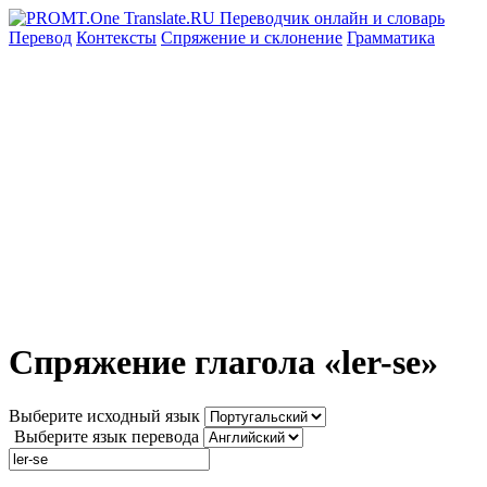
Перевод
Контексты
Спряжение
и склонение
Грамматика
Спряжение глагола «ler-se»
Выберите исходный язык
Выберите язык перевода