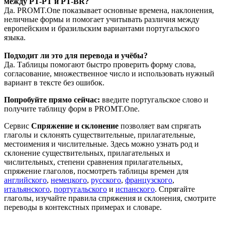
между PT-PT и PT-BR?
Да. PROMT.One показывает основные времена, наклонения,
неличные формы и помогает учитывать различия между
европейским и бразильским вариантами португальского
языка.
Подходит ли это для перевода и учёбы?
Да. Таблицы помогают быстро проверить форму слова,
согласование, множественное число и использовать нужный
вариант в тексте без ошибок.
Попробуйте прямо сейчас:
введите португальское слово и
получите таблицу форм в PROMT.One.
Сервис
Спряжение и склонение
позволяет вам спрягать
глаголы и склонять существительные, прилагательные,
местоимения и числительные. Здесь можно узнать род и
склонение существительных, прилагательных и
числительных, степени сравнения прилагательных,
спряжение глаголов, посмотреть таблицы времен для
английского
,
немецкого
,
русского
,
французского
,
итальянского
,
португальского
и
испанского
. Спрягайте
глаголы, изучайте правила спряжения и склонения, смотрите
переводы в контекстных примерах и словаре.