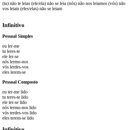
(tu) não te leias
(ele/ela) não se leia
(nós) não nos leiamos
(vós) não
vos leiais
(eles/elas) não se leiam
Infinitivo
Pessoal Simples
eu
ler-me
tu
leres-te
ele
ler-se
nós
lermo-nos
vós
lerdes-vos
eles
lerem-se
Pessoal Composto
eu
ter-me lido
tu
teres-te lido
ele
ter-se lido
nós
termo-nos lido
vós
terdes-vos lido
eles
terem-se lido
Infinitivo