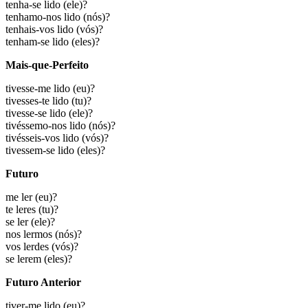
tenha-se lido
(ele)?
tenhamo-nos lido
(nós)?
tenhais-vos lido
(vós)?
tenham-se lido
(eles)?
Mais-que-Perfeito
tivesse-me lido
(eu)?
tivesses-te lido
(tu)?
tivesse-se lido
(ele)?
tivéssemo-nos lido
(nós)?
tivésseis-vos lido
(vós)?
tivessem-se lido
(eles)?
Futuro
me ler
(eu)?
te leres
(tu)?
se ler
(ele)?
nos lermos
(nós)?
vos lerdes
(vós)?
se lerem
(eles)?
Futuro Anterior
tiver-me lido
(eu)?