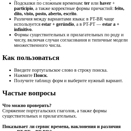
Подсказки по сложным временам:
ter
или
haver
+
particípio
, а также корректные формы причастий:
feito,
dito, visto, posto, aberto, escrito
.
Различия между вариантами языка: в PT-BR чаще
используется
estar + gerúndio
, а в PT-PT —
estar a +
infinitivo
.
Формы существительных и прилагательных по роду и
числу, включая случаи согласования и типичные модели
множественного числа.
Как пользоваться
Введите португальское слово в строку поиска.
Нажмите
Поиск
.
Получите таблицу форм и выберите нужный вариант.
Частые вопросы
Что можно проверить?
Спряжение португальских глаголов, а также формы
существительных и прилагательных.
Показывает ли сервис времена, наклонения и различия