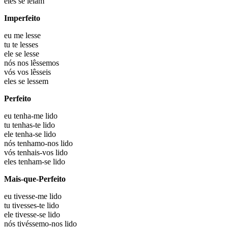
eles
se leiam
Imperfeito
eu
me lesse
tu
te lesses
ele
se lesse
nós
nos lêssemos
vós
vos lêsseis
eles
se lessem
Perfeito
eu
tenha-me lido
tu
tenhas-te lido
ele
tenha-se lido
nós
tenhamo-nos lido
vós
tenhais-vos lido
eles
tenham-se lido
Mais-que-Perfeito
eu
tivesse-me lido
tu
tivesses-te lido
ele
tivesse-se lido
nós
tivéssemo-nos lido