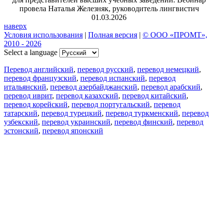
провела Наталья Железняк, руководитель лингвистич
01.03.2026
наверх
Условия использования
|
Полная версия
|
© ООО «ПРОМТ»,
2010 - 2026
Select a language
Перевод английский
,
перевод русский
,
перевод немецкий
,
перевод французский
,
перевод испанский
,
перевод
итальянский
,
перевод азербайджанский
,
перевод арабский
,
перевод иврит
,
перевод казахский
,
перевод китайский
,
перевод корейский
,
перевод португальский
,
перевод
татарский
,
перевод турецкий
,
перевод туркменский
,
перевод
узбекский
,
перевод украинский
,
перевод финский
,
перевод
эстонский
,
перевод японский
Возможности
Перевод текста
Примеры употребления
Склонение и спряжение
Наш блог
Бесплатные приложения