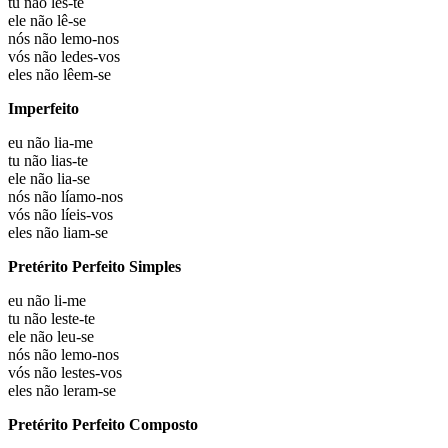
tu não
lês-te
ele não
lê-se
nós não
lemo-nos
vós não
ledes-vos
eles não
lêem-se
Imperfeito
eu não
lia-me
tu não
lias-te
ele não
lia-se
nós não
líamo-nos
vós não
líeis-vos
eles não
liam-se
Pretérito Perfeito Simples
eu não
li-me
tu não
leste-te
ele não
leu-se
nós não
lemo-nos
vós não
lestes-vos
eles não
leram-se
Pretérito Perfeito Composto