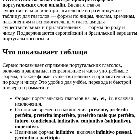
португальских слов онлайн.
Введите глагол,
существительное или прилагательное и сразу получите
таблицу: для глаголов — формы по лицам, числам, временам,
наклонениям и вспомогательным глаголам; для
существительных и прилагательных — формы по роду и
числу. Поддерживаются европейский и бразильский варианты
португальского языка.
Что показывает таблица
Сервис показывает спряжение португальских глаголов,
включая правильные, неправильные и часто употребимые
формы, а также формы существительных и прилагательных
по роду и числу. Это удобно для учёбы, перевода и быстрой
проверки грамматики.
Формы португальских глаголов на
-ar, -er, -ir
, включая
исключения.
Основные времена и наклонения:
presente, pretérito
perfeito, pretérito imperfeito, pretérito mais-que-perfeito,
futuro, condicional, indicativo, conjuntivo (subjuntivo),
imperativo
.
Неличные формы:
infinitivo
, включая
infinitivo pessoal
,
gerúndio
и
particípio
.