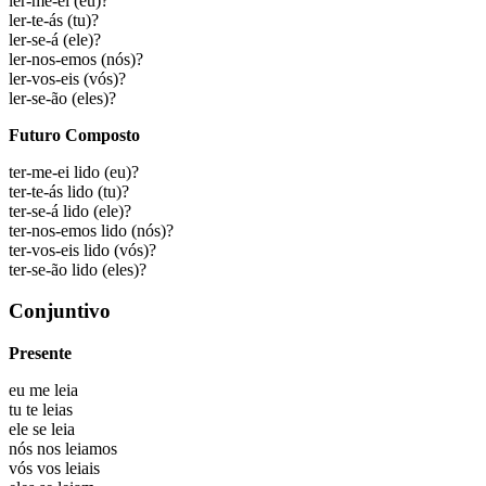
ler-me-ei
(eu)?
ler-te-ás
(tu)?
ler-se-á
(ele)?
ler-nos-emos
(nós)?
ler-vos-eis
(vós)?
ler-se-ão
(eles)?
Futuro Composto
ter-me-ei lido
(eu)?
ter-te-ás lido
(tu)?
ter-se-á lido
(ele)?
ter-nos-emos lido
(nós)?
ter-vos-eis lido
(vós)?
ter-se-ão lido
(eles)?
Conjuntivo
Presente
eu
me leia
tu
te leias
ele
se leia
nós
nos leiamos
vós
vos leiais