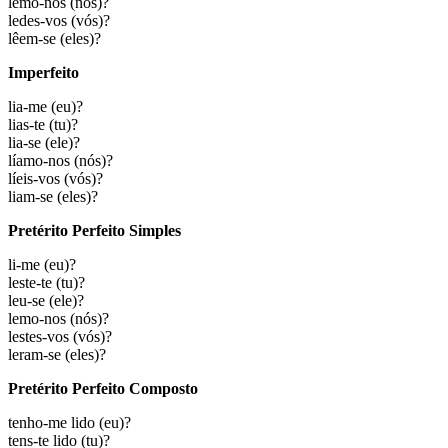
lemo-nos
(nós)?
ledes-vos
(vós)?
lêem-se
(eles)?
Imperfeito
lia-me
(eu)?
lias-te
(tu)?
lia-se
(ele)?
líamo-nos
(nós)?
líeis-vos
(vós)?
liam-se
(eles)?
Pretérito Perfeito Simples
li-me
(eu)?
leste-te
(tu)?
leu-se
(ele)?
lemo-nos
(nós)?
lestes-vos
(vós)?
leram-se
(eles)?
Pretérito Perfeito Composto
tenho-me lido
(eu)?
tens-te lido
(tu)?