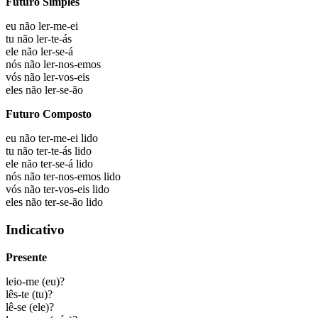
Futuro Simples
eu não
ler-me-ei
tu não
ler-te-ás
ele não
ler-se-á
nós não
ler-nos-emos
vós não
ler-vos-eis
eles não
ler-se-ão
Futuro Composto
eu não
ter-me-ei lido
tu não
ter-te-ás lido
ele não
ter-se-á lido
nós não
ter-nos-emos lido
vós não
ter-vos-eis lido
eles não
ter-se-ão lido
Indicativo
Presente
leio-me
(eu)?
lês-te
(tu)?
lê-se
(ele)?