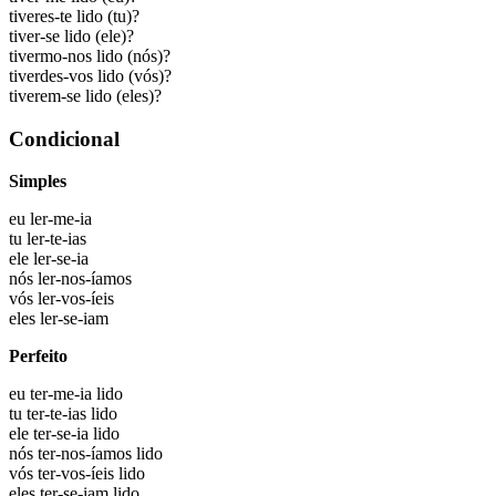
tiveres-te lido
(tu)?
tiver-se lido
(ele)?
tivermo-nos lido
(nós)?
tiverdes-vos lido
(vós)?
tiverem-se lido
(eles)?
Condicional
Simples
eu
ler-me-ia
tu
ler-te-ias
ele
ler-se-ia
nós
ler-nos-íamos
vós
ler-vos-íeis
eles
ler-se-iam
Perfeito
eu
ter-me-ia lido
tu
ter-te-ias lido
ele
ter-se-ia lido
nós
ter-nos-íamos lido
vós
ter-vos-íeis lido
eles
ter-se-iam lido