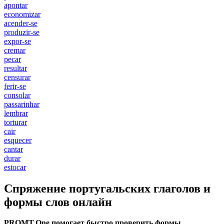
apontar
economizar
acender-se
produzir-se
expor-se
cremar
pecar
resultar
censurar
ferir-se
consolar
passarinhar
lembrar
torturar
cair
esquecer
cantar
durar
estocar
Спряжение португальских глаголов и
формы слов онлайн
PROMT.One помогает быстро проверить формы