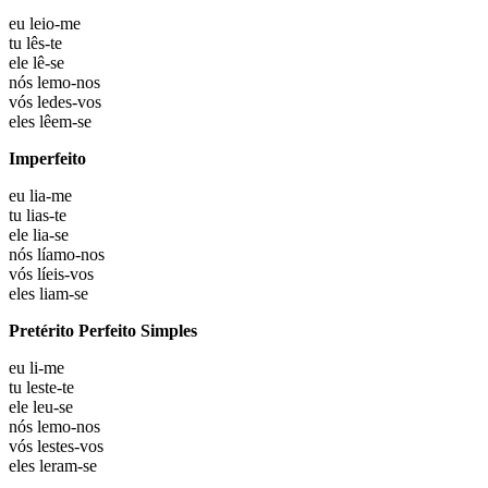
eu
leio-me
tu
lês-te
ele
lê-se
nós
lemo-nos
vós
ledes-vos
eles
lêem-se
Imperfeito
eu
lia-me
tu
lias-te
ele
lia-se
nós
líamo-nos
vós
líeis-vos
eles
liam-se
Pretérito Perfeito Simples
eu
li-me
tu
leste-te
ele
leu-se
nós
lemo-nos
vós
lestes-vos
eles
leram-se