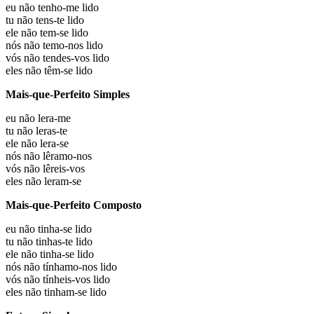
eu não
tenho-me lido
tu não
tens-te lido
ele não
tem-se lido
nós não
temo-nos lido
vós não
tendes-vos lido
eles não
têm-se lido
Mais-que-Perfeito Simples
eu não
lera-me
tu não
leras-te
ele não
lera-se
nós não
lêramo-nos
vós não
lêreis-vos
eles não
leram-se
Mais-que-Perfeito Composto
eu não
tinha-se lido
tu não
tinhas-te lido
ele não
tinha-se lido
nós não
tínhamo-nos lido
vós não
tínheis-vos lido
eles não
tinham-se lido