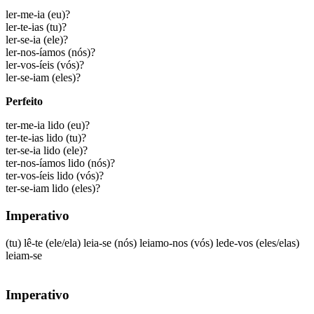
ler-me-ia
(eu)?
ler-te-ias
(tu)?
ler-se-ia
(ele)?
ler-nos-íamos
(nós)?
ler-vos-íeis
(vós)?
ler-se-iam
(eles)?
Perfeito
ter-me-ia lido
(eu)?
ter-te-ias lido
(tu)?
ter-se-ia lido
(ele)?
ter-nos-íamos lido
(nós)?
ter-vos-íeis lido
(vós)?
ter-se-iam lido
(eles)?
Imperativo
(tu)
lê-te
(ele/ela)
leia-se
(nós)
leiamo-nos
(vós)
lede-vos
(eles/elas)
leiam-se
Imperativo