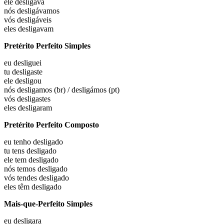
ele
desligava
nós
desligávamos
vós
desligáveis
eles
desligavam
Pretérito Perfeito Simples
eu
desliguei
tu
desligaste
ele
desligou
nós
desligamos (br) / desligámos (pt)
vós
desligastes
eles
desligaram
Pretérito Perfeito Composto
eu
tenho desligado
tu
tens desligado
ele
tem desligado
nós
temos desligado
vós
tendes desligado
eles
têm desligado
Mais-que-Perfeito Simples
eu
desligara