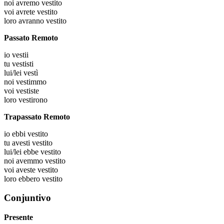
noi
avremo vestito
voi
avrete vestito
loro
avranno vestito
Passato Remoto
io
vestii
tu
vestisti
lui/lei
vestì
noi
vestimmo
voi
vestiste
loro
vestirono
Trapassato Remoto
io
ebbi vestito
tu
avesti vestito
lui/lei
ebbe vestito
noi
avemmo vestito
voi
aveste vestito
loro
ebbero vestito
Conjuntivo
Presente