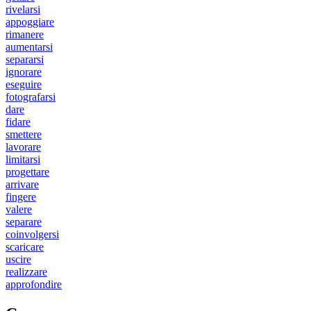
rivelarsi
appoggiare
rimanere
aumentarsi
separarsi
ignorare
eseguire
fotografarsi
dare
fidare
smettere
lavorare
limitarsi
progettare
arrivare
fingere
valere
separare
coinvolgersi
scaricare
uscire
realizzare
approfondire