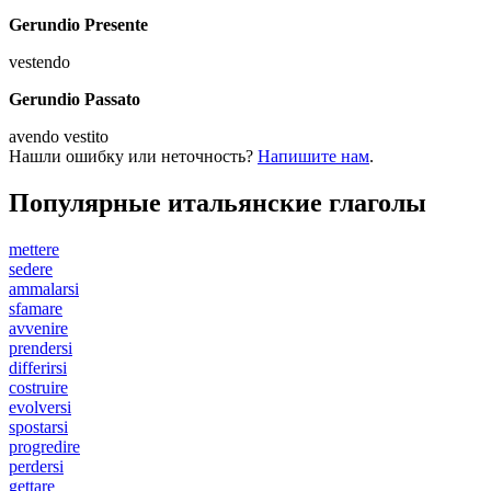
Gerundio Presente
vestendo
Gerundio Passato
avendo vestito
Нашли ошибку или неточность?
Напишите нам
.
Популярные итальянские глаголы
mettere
sedere
ammalarsi
sfamare
avvenire
prendersi
differirsi
costruire
evolversi
spostarsi
progredire
perdersi
gettare