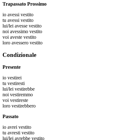
Trapassato Prossimo
io
avessi vestito
tu
avessi vestito
lui/lei
avesse vestito
noi
avessimo vestito
voi
aveste vestito
loro
avessero vestito
Condizionale
Presente
io
vestirei
tu
vestiresti
lui/lei
vestirebbe
noi
vestiremmo
voi
vestireste
loro
vestirebbero
Passato
io
avrei vestito
tu
avresti vestito
lui/lei
avrebbe vestito