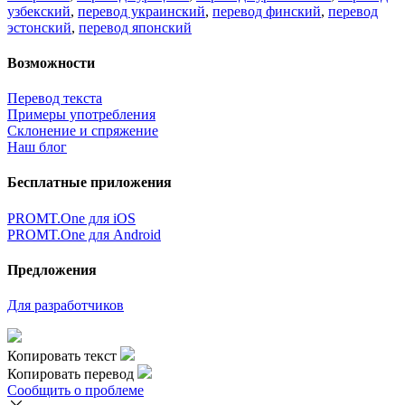
узбекский
,
перевод украинский
,
перевод финский
,
перевод
эстонский
,
перевод японский
Возможности
Перевод текста
Примеры употребления
Склонение и спряжение
Наш блог
Бесплатные приложения
PROMT.One для iOS
PROMT.One для Android
Предложения
Для разработчиков
Копировать текст
Копировать перевод
Сообщить о проблеме