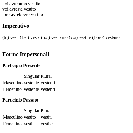
noi
avremmo vestito
voi
avreste vestito
loro
avrebbero vestito
Imperativo
(tu)
vesti
(Lei)
vesta
(noi)
vestiamo
(voi)
vestite
(Loro)
vestano
Forme Impersonali
Participio Presente
Singular
Plural
Masculino
vestente
vestenti
Femenino
vestente
vestenti
Participio Passato
Singular
Plural
Masculino
vestito
vestiti
Femenino
vestita
vestite