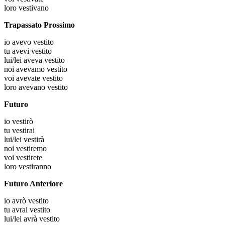
loro
vestivano
Trapassato Prossimo
io
avevo vestito
tu
avevi vestito
lui/lei
aveva vestito
noi
avevamo vestito
voi
avevate vestito
loro
avevano vestito
Futuro
io
vestirò
tu
vestirai
lui/lei
vestirà
noi
vestiremo
voi
vestirete
loro
vestiranno
Futuro Anteriore
io
avrò vestito
tu
avrai vestito
lui/lei
avrà vestito