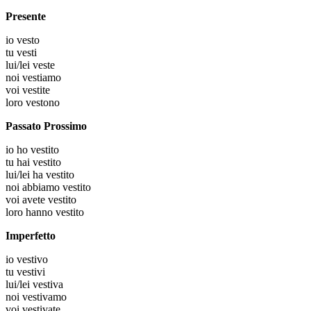
Presente
io
vesto
tu
vesti
lui/lei
veste
noi
vestiamo
voi
vestite
loro
vestono
Passato Prossimo
io
ho vestito
tu
hai vestito
lui/lei
ha vestito
noi
abbiamo vestito
voi
avete vestito
loro
hanno vestito
Imperfetto
io
vestivo
tu
vestivi
lui/lei
vestiva
noi
vestivamo
voi
vestivate