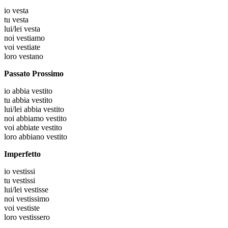
io
vesta
tu
vesta
lui/lei
vesta
noi
vestiamo
voi
vestiate
loro
vestano
Passato Prossimo
io
abbia vestito
tu
abbia vestito
lui/lei
abbia vestito
noi
abbiamo vestito
voi
abbiate vestito
loro
abbiano vestito
Imperfetto
io
vestissi
tu
vestissi
lui/lei
vestisse
noi
vestissimo
voi
vestiste
loro
vestissero