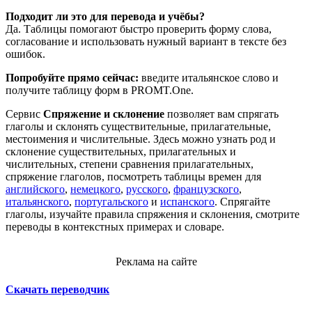
Подходит ли это для перевода и учёбы?
Да. Таблицы помогают быстро проверить форму слова,
согласование и использовать нужный вариант в тексте без
ошибок.
Попробуйте прямо сейчас:
введите итальянское слово и
получите таблицу форм в PROMT.One.
Сервис
Спряжение и склонение
позволяет вам спрягать
глаголы и склонять существительные, прилагательные,
местоимения и числительные. Здесь можно узнать род и
склонение существительных, прилагательных и
числительных, степени сравнения прилагательных,
спряжение глаголов, посмотреть таблицы времен для
английского
,
немецкого
,
русского
,
французского
,
итальянского
,
португальского
и
испанского
. Спрягайте
глаголы, изучайте правила спряжения и склонения, смотрите
переводы в контекстных примерах и словаре.
Реклама на сайте
Скачать переводчик