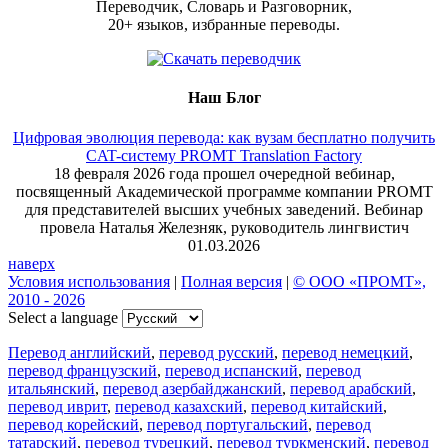
Переводчик, Словарь и Разговорник,
20+ языков, избранные переводы.
Наш Блог
Цифровая эволюция перевода: как вузам бесплатно получить
CAT-систему PROMT Translation Factory
18 февраля 2026 года прошел очередной вебинар,
посвященный Академической программе компании PROMT
для представителей высших учебных заведений. Вебинар
провела Наталья Железняк, руководитель лингвистич
01.03.2026
наверх
Условия использования
|
Полная версия
|
© ООО «ПРОМТ»,
2010 - 2026
Select a language
Перевод английский
,
перевод русский
,
перевод немецкий
,
перевод французский
,
перевод испанский
,
перевод
итальянский
,
перевод азербайджанский
,
перевод арабский
,
перевод иврит
,
перевод казахский
,
перевод китайский
,
перевод корейский
,
перевод португальский
,
перевод
татарский
,
перевод турецкий
,
перевод туркменский
,
перевод