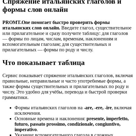
Спряжение итальянских глаголов и
формы слов онлайн
PROMT.One помогает быстро проверить формы
итальянских слов онлайн.
Введите глагол, существительное
или прилагательное и сразу получите таблицу: для глаголов
— формы по лицам, числам, временам, наклонениям и
вспомогательным глаголам; для существительных и
прилагательных — формы по роду и числу.
Что показывает таблица
Сервис показывает спряжение итальянских глаголов, включая
правильные, неправильные и часто употребимые формы, а
также формы существительных и прилагательных по роду и
числу. Это удобно для учёбы, перевода и быстрой проверки
грамматики.
Формы итальянских глаголов на
-are, -ere, -ire
, включая
исключения.
Основные времена и наклонения:
presente, imperfetto,
futuro, passato prossimo, condizionale, congiuntivo,
imperativo
.
Указание вспомогательного глагола в сложных