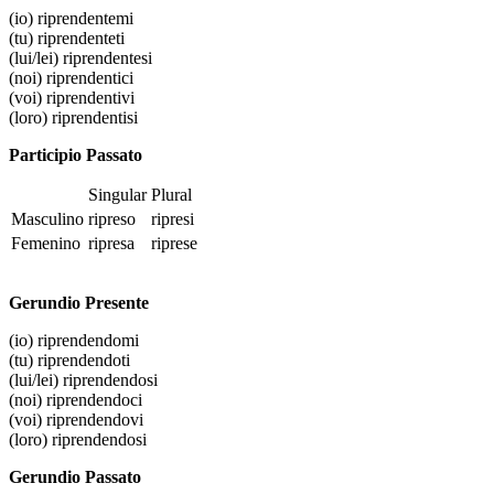
(io)
riprendentemi
(tu)
riprendenteti
(lui/lei)
riprendentesi
(noi)
riprendentici
(voi)
riprendentivi
(loro)
riprendentisi
Participio Passato
Singular
Plural
Masculino
ripreso
ripresi
Femenino
ripresa
riprese
Gerundio Presente
(io)
riprendendomi
(tu)
riprendendoti
(lui/lei)
riprendendosi
(noi)
riprendendoci
(voi)
riprendendovi
(loro)
riprendendosi
Gerundio Passato