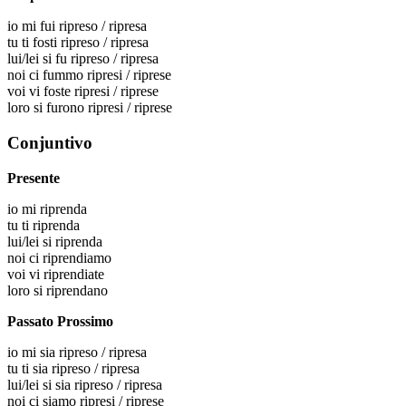
io
mi fui ripreso / ripresa
tu
ti fosti ripreso / ripresa
lui/lei
si fu ripreso / ripresa
noi
ci fummo ripresi / riprese
voi
vi foste ripresi / riprese
loro
si furono ripresi / riprese
Conjuntivo
Presente
io
mi riprenda
tu
ti riprenda
lui/lei
si riprenda
noi
ci riprendiamo
voi
vi riprendiate
loro
si riprendano
Passato Prossimo
io
mi sia ripreso / ripresa
tu
ti sia ripreso / ripresa
lui/lei
si sia ripreso / ripresa
noi
ci siamo ripresi / riprese