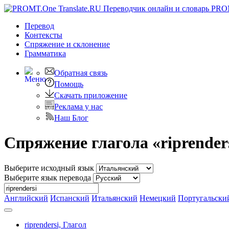
PRO
Перевод
Контексты
Спряжение
и склонение
Грамматика
Обратная связь
Помощь
Скачать приложение
Реклама у нас
Наш Блог
Спряжение глагола «riprender
Выберите исходный язык
Выберите язык перевода
Английский
Испанский
Итальянский
Немецкий
Португальски
riprendersi,
Глагол