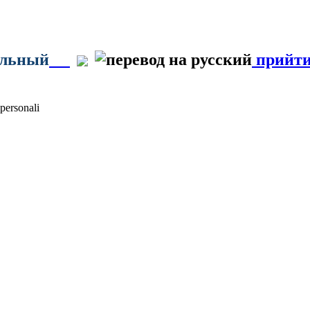
ильный
прийти
personali