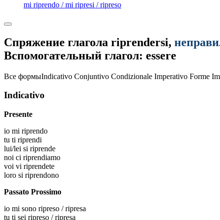
mi riprendo / mi ripresi / ripreso
Спряжение глагола
riprendersi
,
неправ
Вспомогательный глагол: essere
Все формы
Indicativo
Conjuntivo
Condizionale
Imperativo
Forme Im
Indicativo
Presente
io
mi riprendo
tu
ti riprendi
lui/lei
si riprende
noi
ci riprendiamo
voi
vi riprendete
loro
si riprendono
Passato Prossimo
io
mi sono ripreso / ripresa
tu
ti sei ripreso / ripresa