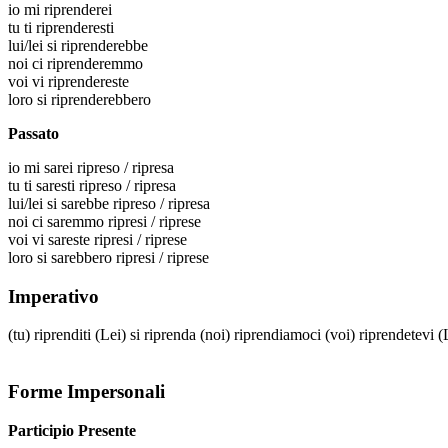
io
mi riprenderei
tu
ti riprenderesti
lui/lei
si riprenderebbe
noi
ci riprenderemmo
voi
vi riprendereste
loro
si riprenderebbero
Passato
io
mi sarei ripreso / ripresa
tu
ti saresti ripreso / ripresa
lui/lei
si sarebbe ripreso / ripresa
noi
ci saremmo ripresi / riprese
voi
vi sareste ripresi / riprese
loro
si sarebbero ripresi / riprese
Imperativo
(tu)
riprenditi
(Lei)
si riprenda
(noi)
riprendiamoci
(voi)
riprendetevi
(
Forme Impersonali
Participio Presente