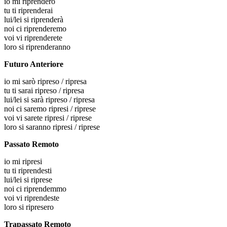
io
mi riprenderò
tu
ti riprenderai
lui/lei
si riprenderà
noi
ci riprenderemo
voi
vi riprenderete
loro
si riprenderanno
Futuro Anteriore
io
mi sarò ripreso / ripresa
tu
ti sarai ripreso / ripresa
lui/lei
si sarà ripreso / ripresa
noi
ci saremo ripresi / riprese
voi
vi sarete ripresi / riprese
loro
si saranno ripresi / riprese
Passato Remoto
io
mi ripresi
tu
ti riprendesti
lui/lei
si riprese
noi
ci riprendemmo
voi
vi riprendeste
loro
si ripresero
Trapassato Remoto