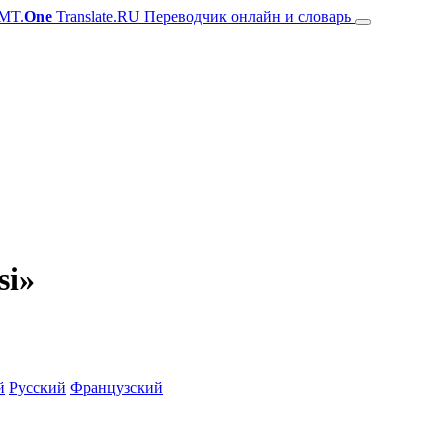
MT.
One
Translate.RU Переводчик онлайн и словарь
si»
й
Русский
Французский