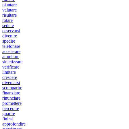
piantare
valutare
risultare
rotare
sedere
osservarsi
divenire
spedire
telefonare
accelerare
ammirare
sintetizzare
verificare
limitare
crescere
diventarsi
scomparire
finanziare
rinunciare
promettere
percepire
guarire
finirsi
approfondire