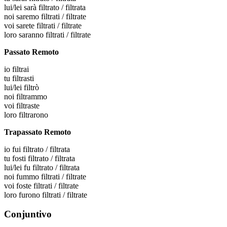
lui/lei
sarà filtrato / filtrata
noi
saremo filtrati / filtrate
voi
sarete filtrati / filtrate
loro
saranno filtrati / filtrate
Passato Remoto
io
filtrai
tu
filtrasti
lui/lei
filtrò
noi
filtrammo
voi
filtraste
loro
filtrarono
Trapassato Remoto
io
fui filtrato / filtrata
tu
fosti filtrato / filtrata
lui/lei
fu filtrato / filtrata
noi
fummo filtrati / filtrate
voi
foste filtrati / filtrate
loro
furono filtrati / filtrate
Conjuntivo