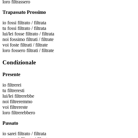
loro
filtrassero
Trapassato Prossimo
io
fossi filtrato / filtrata
tu
fossi filtrato / filtrata
lui/lei
fosse filtrato / filtrata
noi
fossimo filtrati / filtrate
voi
foste filtrati / filtrate
loro
fossero filtrati / filtrate
Condizionale
Presente
io
filtrerei
tu
filtreresti
lui/lei
filtrerebbe
noi
filtreremmo
voi
filtrereste
loro
filtrerebbero
Passato
io
sarei filtrato / filtrata