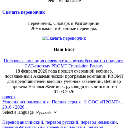
Реклама на сайте
Скачать переводчик
Переводчик, Словарь и Разговорник,
20+ языков, избранные переводы.
Наш Блог
Цифровая эволюция перевода: как вузам бесплатно получить
CAT-систему PROMT Translation Factory
18 февраля 2026 года прошел очередной вебинар,
посвященный Академической программе компании PROMT
для представителей высших учебных заведений. Вебинар
провела Наталья Железняк, руководитель лингвистич
01.03.2026
наверх
Условия использования
|
Полная версия
|
© ООО «ПРОМТ»,
2010 - 2026
Select a language
Перевод английский
,
перевод русский
,
перевод немецкий
,
перевод французский
,
перевод испанский
,
перевод