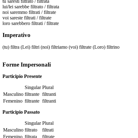
tu
saresti filtrato / filtrata
lui/lei
sarebbe filtrato / filtrata
noi
saremmo filtrati / filtrate
voi
sareste filtrati / filtrate
loro
sarebbero filtrati / filtrate
Imperativo
(tu)
filtra
(Lei)
filtri
(noi)
filtriamo
(voi)
filtrate
(Loro)
filtrino
Forme Impersonali
Participio Presente
Singular
Plural
Masculino
filtrante
filtranti
Femenino
filtrante
filtranti
Participio Passato
Singular
Plural
Masculino
filtrato
filtrati
Femenino
filtrata
filtrate