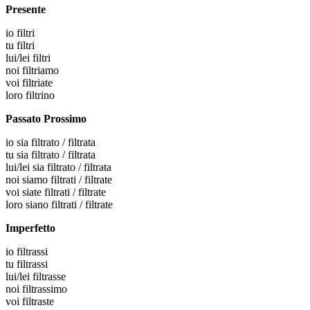
Presente
io
filtri
tu
filtri
lui/lei
filtri
noi
filtriamo
voi
filtriate
loro
filtrino
Passato Prossimo
io
sia filtrato / filtrata
tu
sia filtrato / filtrata
lui/lei
sia filtrato / filtrata
noi
siamo filtrati / filtrate
voi
siate filtrati / filtrate
loro
siano filtrati / filtrate
Imperfetto
io
filtrassi
tu
filtrassi
lui/lei
filtrasse
noi
filtrassimo
voi
filtraste