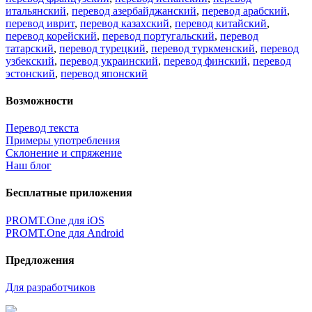
итальянский
,
перевод азербайджанский
,
перевод арабский
,
перевод иврит
,
перевод казахский
,
перевод китайский
,
перевод корейский
,
перевод португальский
,
перевод
татарский
,
перевод турецкий
,
перевод туркменский
,
перевод
узбекский
,
перевод украинский
,
перевод финский
,
перевод
эстонский
,
перевод японский
Возможности
Перевод текста
Примеры употребления
Склонение и спряжение
Наш блог
Бесплатные приложения
PROMT.One для iOS
PROMT.One для Android
Предложения
Для разработчиков