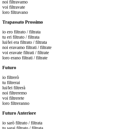
noi
filtravamo
voi
filtravate
loro
filtravano
Trapassato Prossimo
io
ero filtrato / filtrata
tu
eri filtrato / filtrata
lui/lei
era filtrato / filtrata
noi
eravamo filtrati / filtrate
voi
eravate filtrati / filtrate
loro
erano filtrati / filtrate
Futuro
io
filtrerò
tu
filtrerai
lui/lei
filtrerà
noi
filtreremo
voi
filtrerete
loro
filtreranno
Futuro Anteriore
io
sarò filtrato / filtrata
tu
sarai filtrato / filtrata