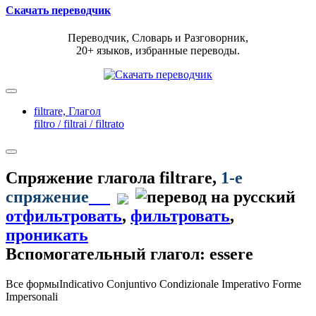
Скачать переводчик
Переводчик, Словарь и Разговорник,
20+ языков, избранные переводы.
filtrare,
Глагол
filtro / filtrai / filtrato
Спряжение глагола
filtrare
,
1-е
спряжение
отфильтровать
,
фильтровать
,
проникать
Вспомогательный глагол: essere
Все формы
Indicativo
Conjuntivo
Condizionale
Imperativo
Forme
Impersonali