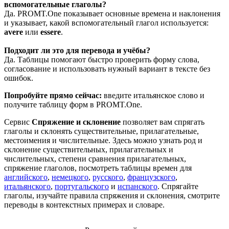
вспомогательные глаголы?
Да. PROMT.One показывает основные времена и наклонения
и указывает, какой вспомогательный глагол используется:
avere
или
essere
.
Подходит ли это для перевода и учёбы?
Да. Таблицы помогают быстро проверить форму слова,
согласование и использовать нужный вариант в тексте без
ошибок.
Попробуйте прямо сейчас:
введите итальянское слово и
получите таблицу форм в PROMT.One.
Сервис
Спряжение и склонение
позволяет вам спрягать
глаголы и склонять существительные, прилагательные,
местоимения и числительные. Здесь можно узнать род и
склонение существительных, прилагательных и
числительных, степени сравнения прилагательных,
спряжение глаголов, посмотреть таблицы времен для
английского
,
немецкого
,
русского
,
французского
,
итальянского
,
португальского
и
испанского
. Спрягайте
глаголы, изучайте правила спряжения и склонения, смотрите
переводы в контекстных примерах и словаре.