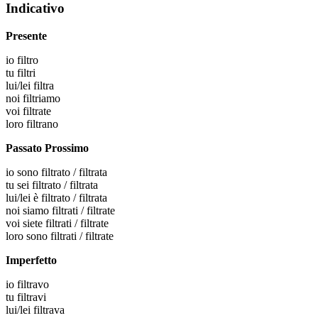
Indicativo
Presente
io
filtro
tu
filtri
lui/lei
filtra
noi
filtriamo
voi
filtrate
loro
filtrano
Passato Prossimo
io
sono filtrato / filtrata
tu
sei filtrato / filtrata
lui/lei
è filtrato / filtrata
noi
siamo filtrati / filtrate
voi
siete filtrati / filtrate
loro
sono filtrati / filtrate
Imperfetto
io
filtravo
tu
filtravi
lui/lei
filtrava