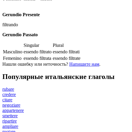
Gerundio Presente
filtrando
Gerundio Passato
Singular
Plural
Masculino
essendo filtrato
essendo filtrati
Femenino
essendo filtrata
essendo filtrate
Нашли ошибку или неточность?
Напишите нам
.
Популярные итальянские глаголы
rubare
credere
citare
negoziare
appartenere
smettere
ripartire
ampliare
ruotare