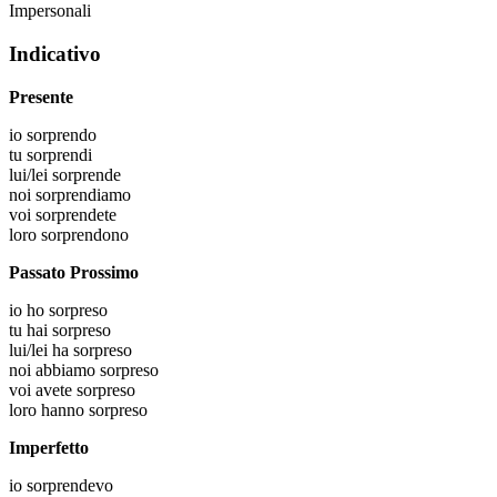
Impersonali
Indicativo
Presente
io
sorprendo
tu
sorprendi
lui/lei
sorprende
noi
sorprendiamo
voi
sorprendete
loro
sorprendono
Passato Prossimo
io
ho sorpreso
tu
hai sorpreso
lui/lei
ha sorpreso
noi
abbiamo sorpreso
voi
avete sorpreso
loro
hanno sorpreso
Imperfetto
io
sorprendevo