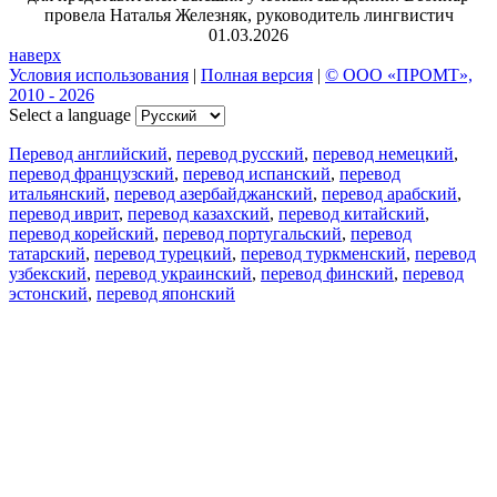
провела Наталья Железняк, руководитель лингвистич
01.03.2026
наверх
Условия использования
|
Полная версия
|
© ООО «ПРОМТ»,
2010 - 2026
Select a language
Перевод английский
,
перевод русский
,
перевод немецкий
,
перевод французский
,
перевод испанский
,
перевод
итальянский
,
перевод азербайджанский
,
перевод арабский
,
перевод иврит
,
перевод казахский
,
перевод китайский
,
перевод корейский
,
перевод португальский
,
перевод
татарский
,
перевод турецкий
,
перевод туркменский
,
перевод
узбекский
,
перевод украинский
,
перевод финский
,
перевод
эстонский
,
перевод японский
Возможности
Перевод текста
Примеры употребления
Склонение и спряжение
Наш блог
Бесплатные приложения