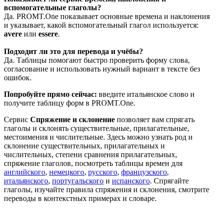
вспомогательные глаголы?
Да. PROMT.One показывает основные времена и наклонения
и указывает, какой вспомогательный глагол используется:
avere
или
essere
.
Подходит ли это для перевода и учёбы?
Да. Таблицы помогают быстро проверить форму слова,
согласование и использовать нужный вариант в тексте без
ошибок.
Попробуйте прямо сейчас:
введите итальянское слово и
получите таблицу форм в PROMT.One.
Сервис
Спряжение и склонение
позволяет вам спрягать
глаголы и склонять существительные, прилагательные,
местоимения и числительные. Здесь можно узнать род и
склонение существительных, прилагательных и
числительных, степени сравнения прилагательных,
спряжение глаголов, посмотреть таблицы времен для
английского
,
немецкого
,
русского
,
французского
,
итальянского
,
португальского
и
испанского
. Спрягайте
глаголы, изучайте правила спряжения и склонения, смотрите
переводы в контекстных примерах и словаре.