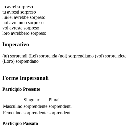
io
avrei sorpreso
tu
avresti sorpreso
lui/lei
avrebbe sorpreso
noi
avremmo sorpreso
voi
avreste sorpreso
loro
avrebbero sorpreso
Imperativo
(tu)
sorprendi
(Lei)
sorprenda
(noi)
sorprendiamo
(voi)
sorprendete
(Loro)
sorprendano
Forme Impersonali
Participio Presente
Singular
Plural
Masculino
sorprendente
sorprendenti
Femenino
sorprendente
sorprendenti
Participio Passato