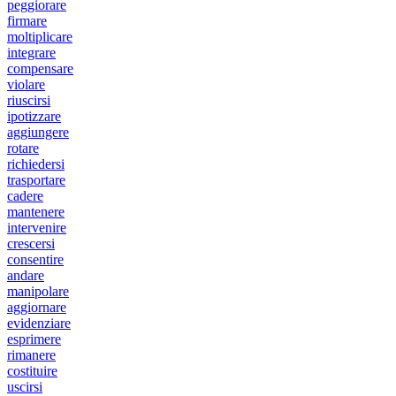
peggiorare
firmare
moltiplicare
integrare
compensare
violare
riuscirsi
ipotizzare
aggiungere
rotare
richiedersi
trasportare
cadere
mantenere
intervenire
crescersi
consentire
andare
manipolare
aggiornare
evidenziare
esprimere
rimanere
costituire
uscirsi