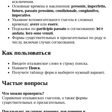
исключения.
Основные времена и наклонения:
presente, imperfetto,
futuro, passato prossimo, condizionale, congiuntivo,
imperativo
.
Указание вспомогательного глагола в сложных
временах:
avere
или
essere
.
Подсказки по
participio passato
и согласованию:
lei è
andata
,
loro sono venuti
.
Формы существительных и прилагательных по роду и
числу, включая случаи согласования.
Как пользоваться
Введите итальянское слово в строку поиска.
Нажмите
Поиск
.
Получите таблицу форм и выберите нужный вариант.
Частые вопросы
Что можно проверить?
Спряжение итальянских глаголов, а также формы
существительных и прилагательных.
Показывает ли сервис времена, наклонения и