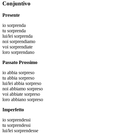
Conjuntivo
Presente
io
sorprenda
tu
sorprenda
lui/lei
sorprenda
noi
sorprendiamo
voi
sorprendiate
loro
sorprendano
Passato Prossimo
io
abbia sorpreso
tu
abbia sorpreso
lui/lei
abbia sorpreso
noi
abbiamo sorpreso
voi
abbiate sorpreso
loro
abbiano sorpreso
Imperfetto
io
sorprendessi
tu
sorprendessi
lui/lei
sorprendesse