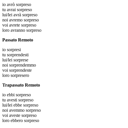
io
avrò sorpreso
tu
avrai sorpreso
lui/lei
avrà sorpreso
noi
avremo sorpreso
voi
avrete sorpreso
loro
avranno sorpreso
Passato Remoto
io
sorpresi
tu
sorprendesti
lui/lei
sorprese
noi
sorprendemmo
voi
sorprendeste
loro
sorpresero
Trapassato Remoto
io
ebbi sorpreso
tu
avesti sorpreso
lui/lei
ebbe sorpreso
noi
avemmo sorpreso
voi
aveste sorpreso
loro
ebbero sorpreso