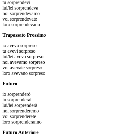
tu
sorprendevi
lui/lei
sorprendeva
noi
sorprendevamo
voi
sorprendevate
loro
sorprendevano
Trapassato Prossimo
io
avevo sorpreso
tu
avevi sorpreso
lui/lei
aveva sorpreso
noi
avevamo sorpreso
voi
avevate sorpreso
loro
avevano sorpreso
Futuro
io
sorprenderò
tu
sorprenderai
lui/lei
sorprenderà
noi
sorprenderemo
voi
sorprenderete
loro
sorprenderanno
Futuro Anteriore