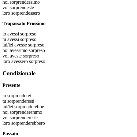
noi
sorprendessimo
voi
sorprendeste
loro
sorprendessero
Trapassato Prossimo
io
avessi sorpreso
tu
avessi sorpreso
lui/lei
avesse sorpreso
noi
avessimo sorpreso
voi
aveste sorpreso
loro
avessero sorpreso
Condizionale
Presente
io
sorprenderei
tu
sorprenderesti
lui/lei
sorprenderebbe
noi
sorprenderemmo
voi
sorprendereste
loro
sorprenderebbero
Passato