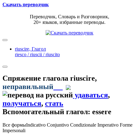
Скачать переводчик
Переводчик, Словарь и Разговорник,
20+ языков, избранные переводы.
riuscire,
Глагол
riesco / riuscii / riuscito
Спряжение глагола
riuscire
,
неправильный
удаваться
,
получаться
,
стать
Вспомогательный глагол: essere
Все формы
Indicativo
Conjuntivo
Condizionale
Imperativo
Forme
Impersonali