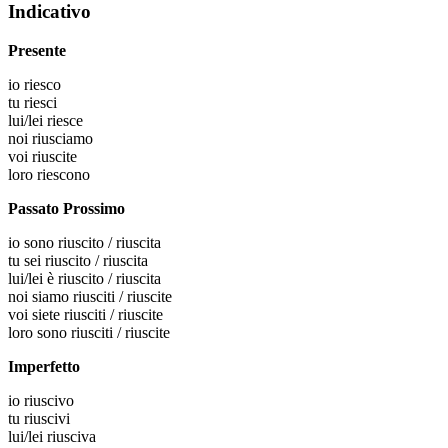
Indicativo
Presente
io
riesco
tu
riesci
lui/lei
riesce
noi
riusciamo
voi
riuscite
loro
riescono
Passato Prossimo
io
sono riuscito / riuscita
tu
sei riuscito / riuscita
lui/lei
è riuscito / riuscita
noi
siamo riusciti / riuscite
voi
siete riusciti / riuscite
loro
sono riusciti / riuscite
Imperfetto
io
riuscivo
tu
riuscivi
lui/lei
riusciva