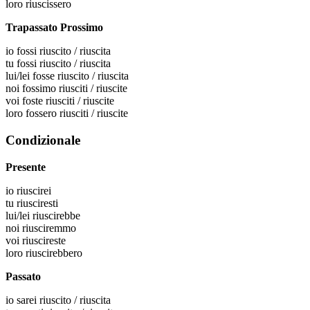
loro
riuscissero
Trapassato Prossimo
io
fossi riuscito / riuscita
tu
fossi riuscito / riuscita
lui/lei
fosse riuscito / riuscita
noi
fossimo riusciti / riuscite
voi
foste riusciti / riuscite
loro
fossero riusciti / riuscite
Condizionale
Presente
io
riuscirei
tu
riusciresti
lui/lei
riuscirebbe
noi
riusciremmo
voi
riuscireste
loro
riuscirebbero
Passato
io
sarei riuscito / riuscita