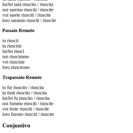
lui/lei
sarà riuscito / riuscita
noi
saremo riusciti / riuscite
voi
sarete riusciti / riuscite
loro
saranno riusciti / riuscite
Passato Remoto
io
riuscii
tu
riuscisti
lui/lei
riuscì
noi
riuscimmo
voi
riusciste
loro
riuscirono
Trapassato Remoto
io
fui riuscito / riuscita
tu
fosti riuscito / riuscita
lui/lei
fu riuscito / riuscita
noi
fummo riusciti / riuscite
voi
foste riusciti / riuscite
loro
furono riusciti / riuscite
Conjuntivo