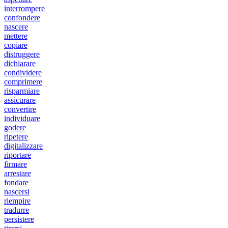
interrompere
confondere
nascere
mettere
copiare
distruggere
dichiarare
condividere
comprimere
risparmiare
assicurare
convertire
individuare
godere
ripetere
digitalizzare
riportare
firmare
arrestare
fondare
nascersi
riempire
tradurre
persistere