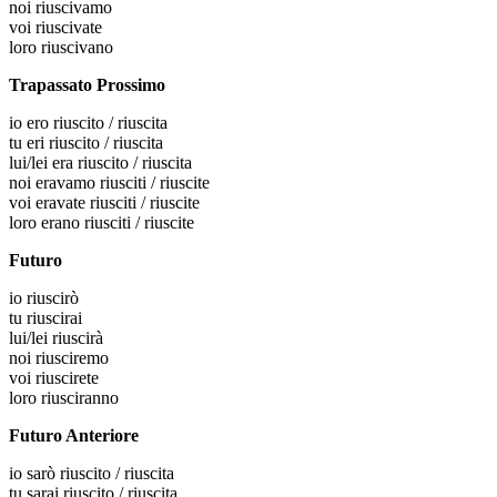
noi
riuscivamo
voi
riuscivate
loro
riuscivano
Trapassato Prossimo
io
ero riuscito / riuscita
tu
eri riuscito / riuscita
lui/lei
era riuscito / riuscita
noi
eravamo riusciti / riuscite
voi
eravate riusciti / riuscite
loro
erano riusciti / riuscite
Futuro
io
riuscirò
tu
riuscirai
lui/lei
riuscirà
noi
riusciremo
voi
riuscirete
loro
riusciranno
Futuro Anteriore
io
sarò riuscito / riuscita
tu
sarai riuscito / riuscita