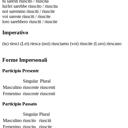
tu
saresti riuscito / riuscita
lui/lei
sarebbe riuscito / riuscita
noi
saremmo riusciti / riuscite
voi
sareste riusciti / riuscite
loro
sarebbero riusciti / riuscite
Imperativo
(tu)
riesci
(Lei)
riesca
(noi)
riusciamo
(voi)
riuscite
(Loro)
riescano
Forme Impersonali
Participio Presente
Singular
Plural
Masculino
riuscente
riuscenti
Femenino
riuscente
riuscenti
Participio Passato
Singular
Plural
Masculino
riuscito
riusciti
Femenino
riuscita
riuscite