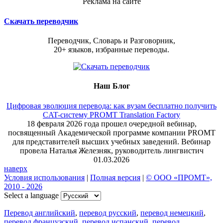
Реклама на сайте
Скачать переводчик
Переводчик, Словарь и Разговорник,
20+ языков, избранные переводы.
Наш Блог
Цифровая эволюция перевода: как вузам бесплатно получить
CAT-систему PROMT Translation Factory
18 февраля 2026 года прошел очередной вебинар,
посвященный Академической программе компании PROMT
для представителей высших учебных заведений. Вебинар
провела Наталья Железняк, руководитель лингвистич
01.03.2026
наверх
Условия использования
|
Полная версия
|
© ООО «ПРОМТ»,
2010 - 2026
Select a language
Перевод английский
,
перевод русский
,
перевод немецкий
,
перевод французский
,
перевод испанский
,
перевод