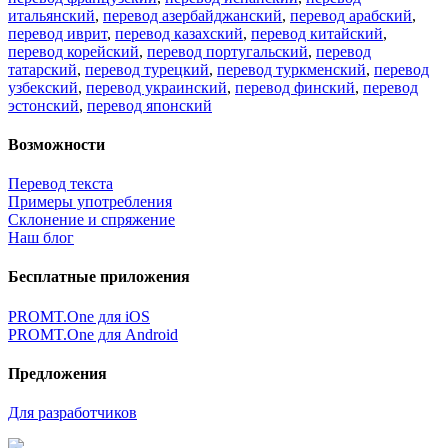
итальянский
,
перевод азербайджанский
,
перевод арабский
,
перевод иврит
,
перевод казахский
,
перевод китайский
,
перевод корейский
,
перевод португальский
,
перевод
татарский
,
перевод турецкий
,
перевод туркменский
,
перевод
узбекский
,
перевод украинский
,
перевод финский
,
перевод
эстонский
,
перевод японский
Возможности
Перевод текста
Примеры употребления
Склонение и спряжение
Наш блог
Бесплатные приложения
PROMT.One для iOS
PROMT.One для Android
Предложения
Для разработчиков