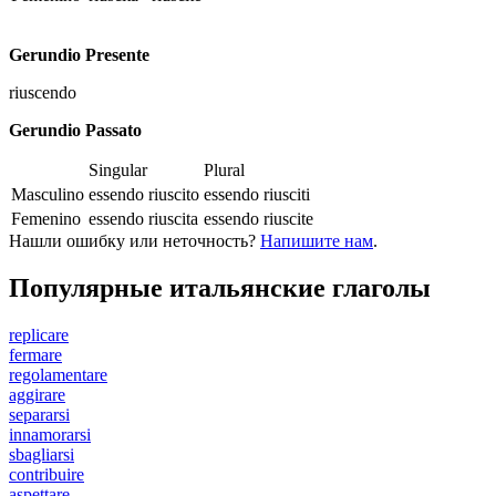
Gerundio Presente
riuscendo
Gerundio Passato
Singular
Plural
Masculino
essendo riuscito
essendo riusciti
Femenino
essendo riuscita
essendo riuscite
Нашли ошибку или неточность?
Напишите нам
.
Популярные итальянские глаголы
replicare
fermare
regolamentare
aggirare
separarsi
innamorarsi
sbagliarsi
contribuire
aspettare