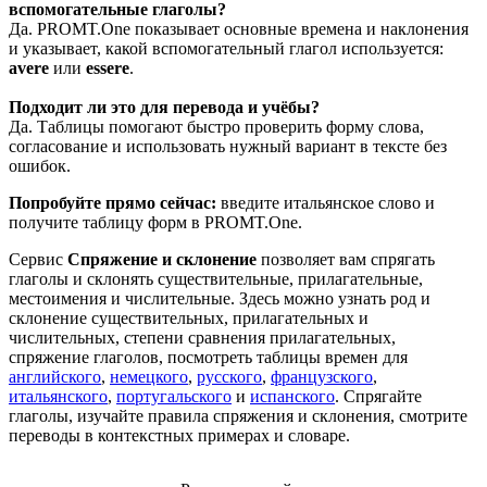
вспомогательные глаголы?
Да. PROMT.One показывает основные времена и наклонения
и указывает, какой вспомогательный глагол используется:
avere
или
essere
.
Подходит ли это для перевода и учёбы?
Да. Таблицы помогают быстро проверить форму слова,
согласование и использовать нужный вариант в тексте без
ошибок.
Попробуйте прямо сейчас:
введите итальянское слово и
получите таблицу форм в PROMT.One.
Сервис
Спряжение и склонение
позволяет вам спрягать
глаголы и склонять существительные, прилагательные,
местоимения и числительные. Здесь можно узнать род и
склонение существительных, прилагательных и
числительных, степени сравнения прилагательных,
спряжение глаголов, посмотреть таблицы времен для
английского
,
немецкого
,
русского
,
французского
,
итальянского
,
португальского
и
испанского
. Спрягайте
глаголы, изучайте правила спряжения и склонения, смотрите
переводы в контекстных примерах и словаре.