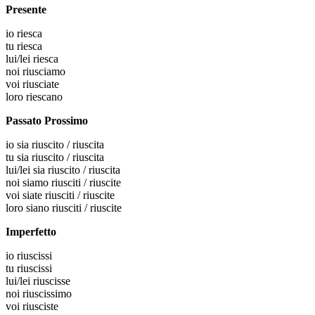
Presente
io
riesca
tu
riesca
lui/lei
riesca
noi
riusciamo
voi
riusciate
loro
riescano
Passato Prossimo
io
sia riuscito / riuscita
tu
sia riuscito / riuscita
lui/lei
sia riuscito / riuscita
noi
siamo riusciti / riuscite
voi
siate riusciti / riuscite
loro
siano riusciti / riuscite
Imperfetto
io
riuscissi
tu
riuscissi
lui/lei
riuscisse
noi
riuscissimo
voi
riusciste