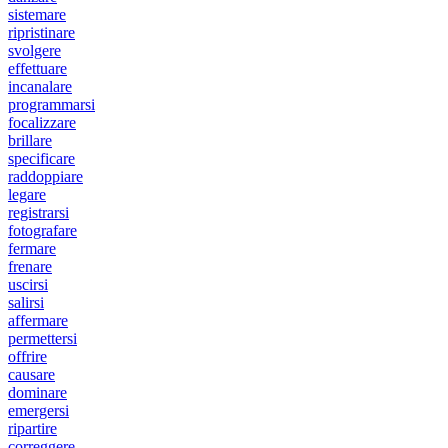
sistemare
ripristinare
svolgere
effettuare
incanalare
programmarsi
focalizzare
brillare
specificare
raddoppiare
legare
registrarsi
fotografare
fermare
frenare
uscirsi
salirsi
affermare
permettersi
offrire
causare
dominare
emergersi
ripartire
correggere