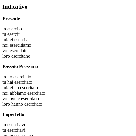
Indicativo
Presente
io
esercito
tu
eserciti
lui/lei
esercita
noi
esercitiamo
voi
esercitate
loro
esercitano
Passato Prossimo
io
ho esercitato
tu
hai esercitato
lui/lei
ha esercitato
noi
abbiamo esercitato
voi
avete esercitato
loro
hanno esercitato
Imperfetto
io
esercitavo
tu
esercitavi
lui/lei
esercitava