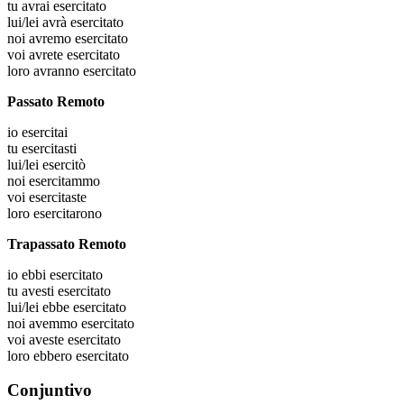
tu
avrai esercitato
lui/lei
avrà esercitato
noi
avremo esercitato
voi
avrete esercitato
loro
avranno esercitato
Passato Remoto
io
esercitai
tu
esercitasti
lui/lei
esercitò
noi
esercitammo
voi
esercitaste
loro
esercitarono
Trapassato Remoto
io
ebbi esercitato
tu
avesti esercitato
lui/lei
ebbe esercitato
noi
avemmo esercitato
voi
aveste esercitato
loro
ebbero esercitato
Conjuntivo