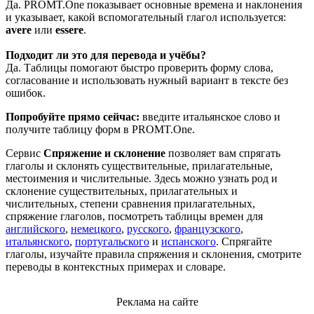
Да. PROMT.One показывает основные времена и наклонения
и указывает, какой вспомогательный глагол используется:
avere
или
essere
.
Подходит ли это для перевода и учёбы?
Да. Таблицы помогают быстро проверить форму слова,
согласование и использовать нужный вариант в тексте без
ошибок.
Попробуйте прямо сейчас:
введите итальянское слово и
получите таблицу форм в PROMT.One.
Сервис
Спряжение и склонение
позволяет вам спрягать
глаголы и склонять существительные, прилагательные,
местоимения и числительные. Здесь можно узнать род и
склонение существительных, прилагательных и
числительных, степени сравнения прилагательных,
спряжение глаголов, посмотреть таблицы времен для
английского
,
немецкого
,
русского
,
французского
,
итальянского
,
португальского
и
испанского
. Спрягайте
глаголы, изучайте правила спряжения и склонения, смотрите
переводы в контекстных примерах и словаре.
Реклама на сайте