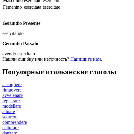
Masculino
esercitato
esercitati
Femenino
esercitata
esercitate
Gerundio Presente
esercitando
Gerundio Passato
avendo esercitato
Нашли ошибку или неточность?
Напишите нам
.
Популярные итальянские глаголы
accogliere
rimuovere
avvelenare
registrare
modellare
attuare
scorrere
comprendere
catturare
danzare