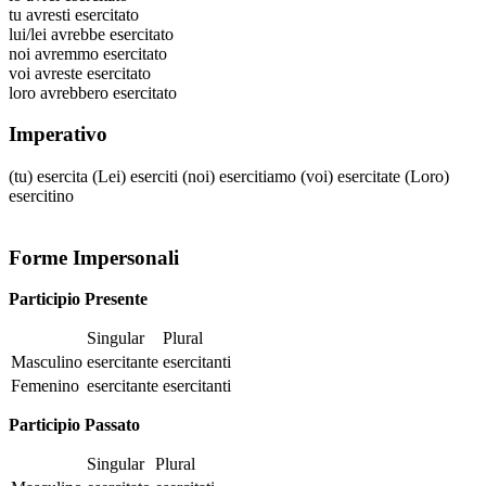
tu
avresti esercitato
lui/lei
avrebbe esercitato
noi
avremmo esercitato
voi
avreste esercitato
loro
avrebbero esercitato
Imperativo
(tu)
esercita
(Lei)
eserciti
(noi)
esercitiamo
(voi)
esercitate
(Loro)
esercitino
Forme Impersonali
Participio Presente
Singular
Plural
Masculino
esercitante
esercitanti
Femenino
esercitante
esercitanti
Participio Passato
Singular
Plural