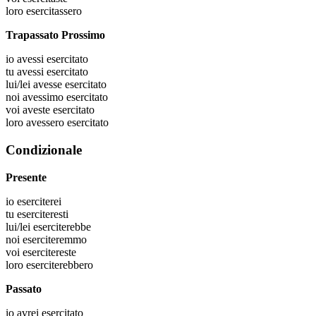
loro
esercitassero
Trapassato Prossimo
io
avessi esercitato
tu
avessi esercitato
lui/lei
avesse esercitato
noi
avessimo esercitato
voi
aveste esercitato
loro
avessero esercitato
Condizionale
Presente
io
eserciterei
tu
eserciteresti
lui/lei
eserciterebbe
noi
eserciteremmo
voi
esercitereste
loro
eserciterebbero
Passato
io
avrei esercitato