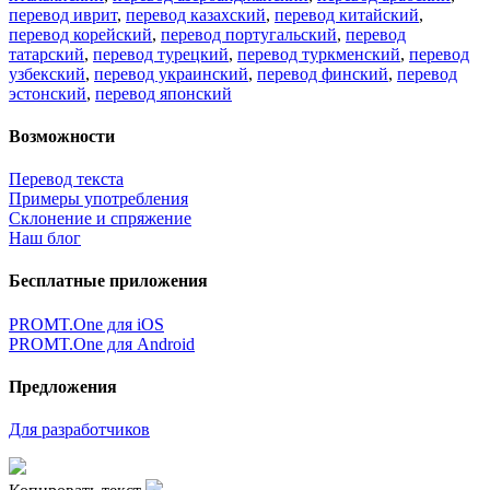
перевод иврит
,
перевод казахский
,
перевод китайский
,
перевод корейский
,
перевод португальский
,
перевод
татарский
,
перевод турецкий
,
перевод туркменский
,
перевод
узбекский
,
перевод украинский
,
перевод финский
,
перевод
эстонский
,
перевод японский
Возможности
Перевод текста
Примеры употребления
Склонение и спряжение
Наш блог
Бесплатные приложения
PROMT.One для iOS
PROMT.One для Android
Предложения
Для разработчиков