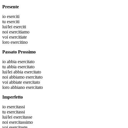
Presente
io
eserciti
tu
eserciti
lui/lei
eserciti
noi
esercitiamo
voi
esercitiate
loro
esercitino
Passato Prossimo
io
abbia esercitato
tu
abbia esercitato
lui/lei
abbia esercitato
noi
abbiamo esercitato
voi
abbiate esercitato
loro
abbiano esercitato
Imperfetto
io
esercitassi
tu
esercitassi
lui/lei
esercitasse
noi
esercitassimo
voi
esercitaste