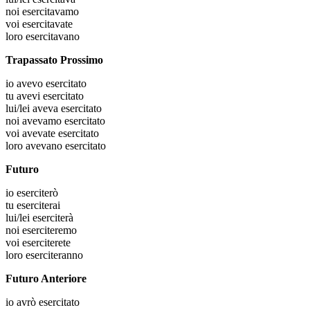
noi
esercitavamo
voi
esercitavate
loro
esercitavano
Trapassato Prossimo
io
avevo esercitato
tu
avevi esercitato
lui/lei
aveva esercitato
noi
avevamo esercitato
voi
avevate esercitato
loro
avevano esercitato
Futuro
io
eserciterò
tu
eserciterai
lui/lei
eserciterà
noi
eserciteremo
voi
eserciterete
loro
eserciteranno
Futuro Anteriore
io
avrò esercitato