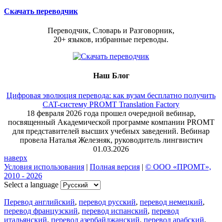
Скачать переводчик
Переводчик, Словарь и Разговорник,
20+ языков, избранные переводы.
Наш Блог
Цифровая эволюция перевода: как вузам бесплатно получить
CAT-систему PROMT Translation Factory
18 февраля 2026 года прошел очередной вебинар,
посвященный Академической программе компании PROMT
для представителей высших учебных заведений. Вебинар
провела Наталья Железняк, руководитель лингвистич
01.03.2026
наверх
Условия использования
|
Полная версия
|
© ООО «ПРОМТ»,
2010 - 2026
Select a language
Перевод английский
,
перевод русский
,
перевод немецкий
,
перевод французский
,
перевод испанский
,
перевод
итальянский
,
перевод азербайджанский
,
перевод арабский
,