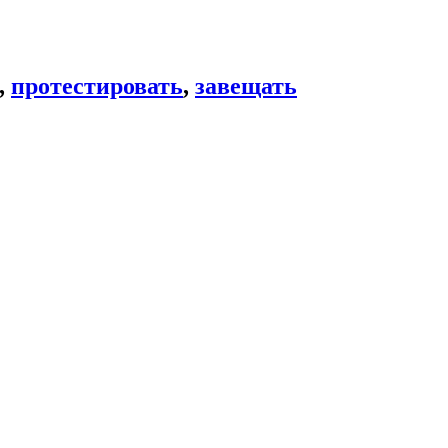
,
протестировать
,
завещать