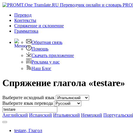
PRO
Перевод
Контексты
Спряжение
и склонение
Грамматика
Обратная связь
Помощь
Скачать приложение
Реклама у нас
Наш Блог
Спряжение глагола «testare»
Выберите исходный язык
Выберите язык перевода
Английский
Испанский
Итальянский
Немецкий
Португальски
testare,
Глагол