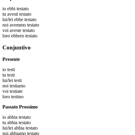
io
ebbi testato
tu
avesti testato
lui/lei
ebbe testato
noi
avemmo testato
voi
aveste testato
loro
ebbero testato
Conjuntivo
Presente
io
testi
tu
testi
lui/lei
testi
noi
testiamo
voi
testiate
loro
testino
Passato Prossimo
io
abbia testato
tu
abbia testato
lui/lei
abbia testato
noi
abbiamo testato