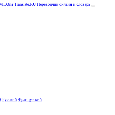
MT.
One
Translate.RU Переводчик онлайн и словарь
й
Русский
Французский