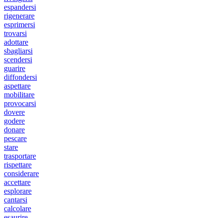
espandersi
rigenerare
esprimersi
trovarsi
adottare
sbagliarsi
scendersi
guarire
diffondersi
aspettare
mobilitare
provocarsi
dovere
godere
donare
pescare
stare
trasportare
rispettare
considerare
accettare
esplorare
cantarsi
calcolare
esaurire