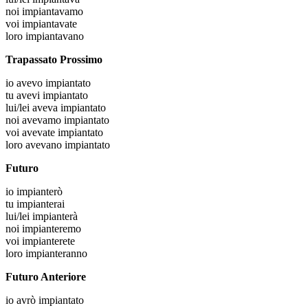
noi
impiantavamo
voi
impiantavate
loro
impiantavano
Trapassato Prossimo
io
avevo impiantato
tu
avevi impiantato
lui/lei
aveva impiantato
noi
avevamo impiantato
voi
avevate impiantato
loro
avevano impiantato
Futuro
io
impianterò
tu
impianterai
lui/lei
impianterà
noi
impianteremo
voi
impianterete
loro
impianteranno
Futuro Anteriore
io
avrò impiantato