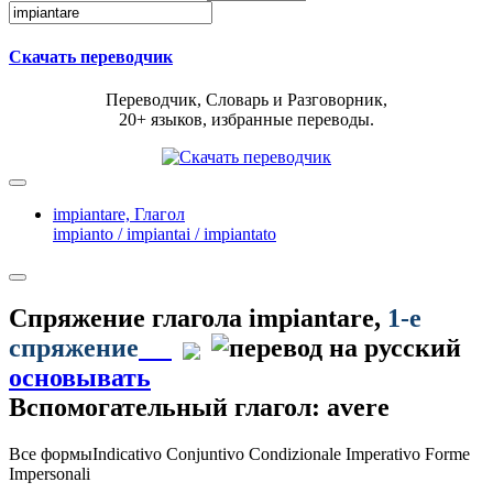
Скачать переводчик
Переводчик, Словарь и Разговорник,
20+ языков, избранные переводы.
impiantare,
Глагол
impianto / impiantai / impiantato
Спряжение глагола
impiantare
,
1-е
спряжение
основывать
Вспомогательный глагол: avere
Все формы
Indicativo
Conjuntivo
Condizionale
Imperativo
Forme
Impersonali