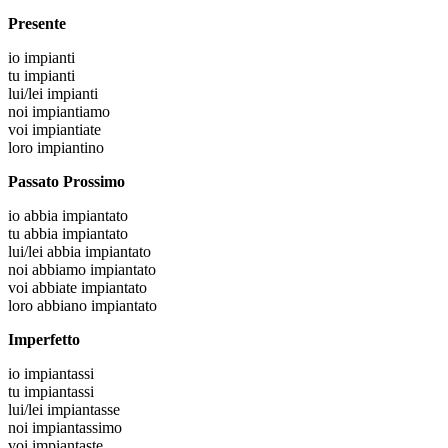
Presente
io
impianti
tu
impianti
lui/lei
impianti
noi
impiantiamo
voi
impiantiate
loro
impiantino
Passato Prossimo
io
abbia impiantato
tu
abbia impiantato
lui/lei
abbia impiantato
noi
abbiamo impiantato
voi
abbiate impiantato
loro
abbiano impiantato
Imperfetto
io
impiantassi
tu
impiantassi
lui/lei
impiantasse
noi
impiantassimo
voi
impiantaste