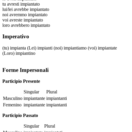
tu
avresti impiantato
lui/lei
avrebbe impiantato
noi
avremmo impiantato
voi
avreste impiantato
loro
avrebbero impiantato
Imperativo
(tu)
impianta
(Lei)
impianti
(noi)
impiantiamo
(voi)
impiantate
(Loro)
impiantino
Forme Impersonali
Participio Presente
Singular
Plural
Masculino
impiantante
impiantanti
Femenino
impiantante
impiantanti
Participio Passato
Singular
Plural