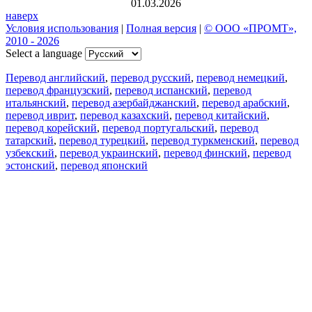
01.03.2026
наверх
Условия использования
|
Полная версия
|
© ООО «ПРОМТ»,
2010 - 2026
Select a language
Перевод английский
,
перевод русский
,
перевод немецкий
,
перевод французский
,
перевод испанский
,
перевод
итальянский
,
перевод азербайджанский
,
перевод арабский
,
перевод иврит
,
перевод казахский
,
перевод китайский
,
перевод корейский
,
перевод португальский
,
перевод
татарский
,
перевод турецкий
,
перевод туркменский
,
перевод
узбекский
,
перевод украинский
,
перевод финский
,
перевод
эстонский
,
перевод японский
Возможности
Перевод текста
Примеры употребления
Склонение и спряжение
Наш блог
Бесплатные приложения