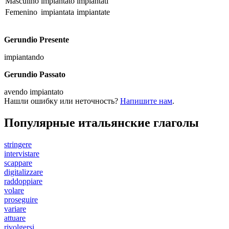
Masculino
impiantato
impiantati
Femenino
impiantata
impiantate
Gerundio Presente
impiantando
Gerundio Passato
avendo impiantato
Нашли ошибку или неточность?
Напишите нам
.
Популярные итальянские глаголы
stringere
intervistare
scappare
digitalizzare
raddoppiare
volare
proseguire
variare
attuare
rivolgersi