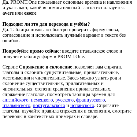
Да. PROMT.One показывает основные времена и наклонения
и указывает, какой вспомогательный глагол используется:
avere
или
essere
.
Подходит ли это для перевода и учёбы?
Да. Таблицы помогают быстро проверить форму слова,
согласование и использовать нужный вариант в тексте без
ошибок.
Попробуйте прямо сейчас:
введите итальянское слово и
получите таблицу форм в PROMT.One.
Сервис
Спряжение и склонение
позволяет вам спрягать
глаголы и склонять существительные, прилагательные,
местоимения и числительные. Здесь можно узнать род и
склонение существительных, прилагательных и
числительных, степени сравнения прилагательных,
спряжение глаголов, посмотреть таблицы времен для
английского
,
немецкого
,
русского
,
французского
,
итальянского
,
португальского
и
испанского
. Спрягайте
глаголы, изучайте правила спряжения и склонения, смотрите
переводы в контекстных примерах и словаре.