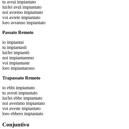
tu
avrai impiantato
lui/lei
avrà impiantato
noi
avremo impiantato
voi
avrete impiantato
loro
avranno impiantato
Passato Remoto
io
impiantai
tu
impiantasti
lui/lei
impiantò
noi
impiantammo
voi
impiantaste
loro
impiantarono
Trapassato Remoto
io
ebbi impiantato
tu
avesti impiantato
lui/lei
ebbe impiantato
noi
avemmo impiantato
voi
aveste impiantato
loro
ebbero impiantato
Conjuntivo