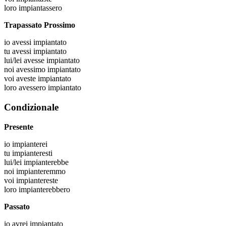
loro
impiantassero
Trapassato Prossimo
io
avessi impiantato
tu
avessi impiantato
lui/lei
avesse impiantato
noi
avessimo impiantato
voi
aveste impiantato
loro
avessero impiantato
Condizionale
Presente
io
impianterei
tu
impianteresti
lui/lei
impianterebbe
noi
impianteremmo
voi
impiantereste
loro
impianterebbero
Passato
io
avrei impiantato