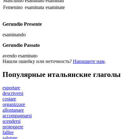
Masculino
esaminato
esaminati
Femenino
esaminata
esaminate
Gerundio Presente
esaminando
Gerundio Passato
avendo esaminato
Нашли ошибку или неточность?
Напишите нам
.
Популярные итальянские глаголы
esportare
descriversi
costare
organizzare
allontanare
accompagnarsi
scendersi
proteggere
fallire
salutare