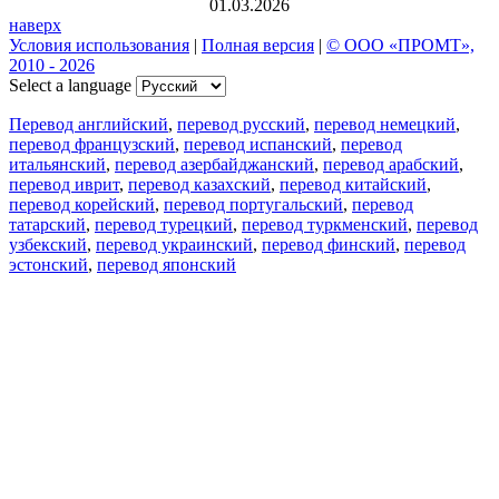
01.03.2026
наверх
Условия использования
|
Полная версия
|
© ООО «ПРОМТ»,
2010 - 2026
Select a language
Перевод английский
,
перевод русский
,
перевод немецкий
,
перевод французский
,
перевод испанский
,
перевод
итальянский
,
перевод азербайджанский
,
перевод арабский
,
перевод иврит
,
перевод казахский
,
перевод китайский
,
перевод корейский
,
перевод португальский
,
перевод
татарский
,
перевод турецкий
,
перевод туркменский
,
перевод
узбекский
,
перевод украинский
,
перевод финский
,
перевод
эстонский
,
перевод японский
Возможности
Перевод текста
Примеры употребления
Склонение и спряжение
Наш блог
Бесплатные приложения