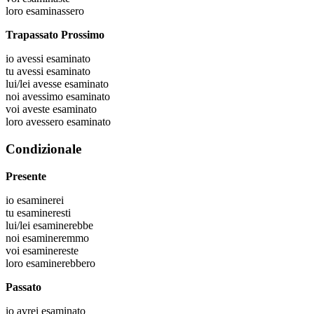
loro
esaminassero
Trapassato Prossimo
io
avessi esaminato
tu
avessi esaminato
lui/lei
avesse esaminato
noi
avessimo esaminato
voi
aveste esaminato
loro
avessero esaminato
Condizionale
Presente
io
esaminerei
tu
esamineresti
lui/lei
esaminerebbe
noi
esamineremmo
voi
esaminereste
loro
esaminerebbero
Passato
io
avrei esaminato