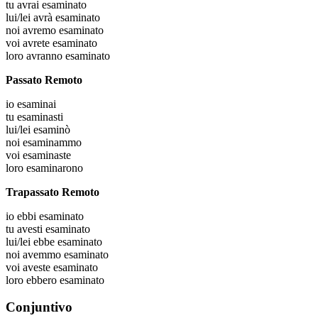
tu
avrai esaminato
lui/lei
avrà esaminato
noi
avremo esaminato
voi
avrete esaminato
loro
avranno esaminato
Passato Remoto
io
esaminai
tu
esaminasti
lui/lei
esaminò
noi
esaminammo
voi
esaminaste
loro
esaminarono
Trapassato Remoto
io
ebbi esaminato
tu
avesti esaminato
lui/lei
ebbe esaminato
noi
avemmo esaminato
voi
aveste esaminato
loro
ebbero esaminato
Conjuntivo