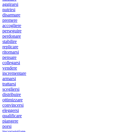
aggirarsi
nutrirsi
disarmare
premere
accogliere
perseguire
perdonare
stabilire
replicare
ritornarsi
pensare
collegarsi
vendere
incrementare
armarsi
trattarsi
scegliersi
distribuire
ottimizzare
convincersi
eleggersi
qualificare
piangere
porsi
incoraggiare