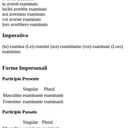
tu
avresti esaminato
lui/lei
avrebbe esaminato
noi
avremmo esaminato
voi
avreste esaminato
loro
avrebbero esaminato
Imperativo
(tu)
esamina
(Lei)
esamini
(noi)
esaminiamo
(voi)
esaminate
(Loro)
esaminino
Forme Impersonali
Participio Presente
Singular
Plural
Masculino
esaminante
esaminanti
Femenino
esaminante
esaminanti
Participio Passato
Singular
Plural