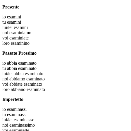
Presente
io
esamini
tu
esamini
lui/lei
esamini
noi
esaminiamo
voi
esaminiate
loro
esaminino
Passato Prossimo
io
abbia esaminato
tu
abbia esaminato
lui/lei
abbia esaminato
noi
abbiamo esaminato
voi
abbiate esaminato
loro
abbiano esaminato
Imperfetto
io
esaminassi
tu
esaminassi
lui/lei
esaminasse
noi
esaminassimo
voi
esaminaste