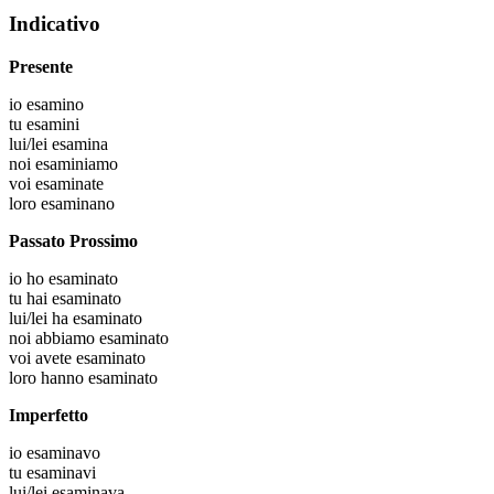
Indicativo
Presente
io
esamino
tu
esamini
lui/lei
esamina
noi
esaminiamo
voi
esaminate
loro
esaminano
Passato Prossimo
io
ho esaminato
tu
hai esaminato
lui/lei
ha esaminato
noi
abbiamo esaminato
voi
avete esaminato
loro
hanno esaminato
Imperfetto
io
esaminavo
tu
esaminavi
lui/lei
esaminava