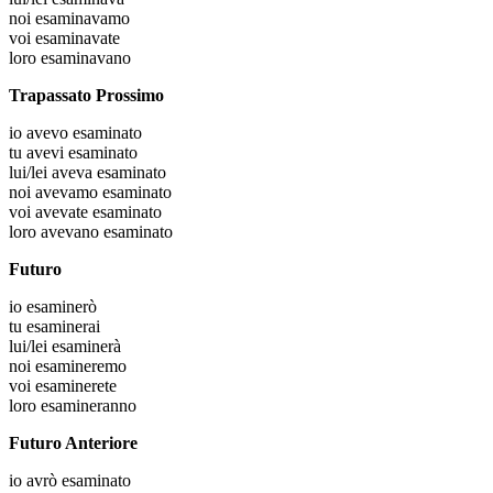
noi
esaminavamo
voi
esaminavate
loro
esaminavano
Trapassato Prossimo
io
avevo esaminato
tu
avevi esaminato
lui/lei
aveva esaminato
noi
avevamo esaminato
voi
avevate esaminato
loro
avevano esaminato
Futuro
io
esaminerò
tu
esaminerai
lui/lei
esaminerà
noi
esamineremo
voi
esaminerete
loro
esamineranno
Futuro Anteriore
io
avrò esaminato