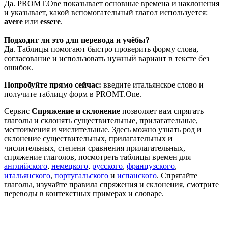
Да. PROMT.One показывает основные времена и наклонения
и указывает, какой вспомогательный глагол используется:
avere
или
essere
.
Подходит ли это для перевода и учёбы?
Да. Таблицы помогают быстро проверить форму слова,
согласование и использовать нужный вариант в тексте без
ошибок.
Попробуйте прямо сейчас:
введите итальянское слово и
получите таблицу форм в PROMT.One.
Сервис
Спряжение и склонение
позволяет вам спрягать
глаголы и склонять существительные, прилагательные,
местоимения и числительные. Здесь можно узнать род и
склонение существительных, прилагательных и
числительных, степени сравнения прилагательных,
спряжение глаголов, посмотреть таблицы времен для
английского
,
немецкого
,
русского
,
французского
,
итальянского
,
португальского
и
испанского
. Спрягайте
глаголы, изучайте правила спряжения и склонения, смотрите
переводы в контекстных примерах и словаре.