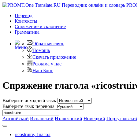
PRO
Перевод
Контексты
Спряжение
и склонение
Грамматика
Обратная связь
Помощь
Скачать приложение
Реклама у нас
Наш Блог
Спряжение глагола «ricostruir
Выберите исходный язык
Выберите язык перевода
Английский
Испанский
Итальянский
Немецкий
Португальски
ricostruire,
Глагол