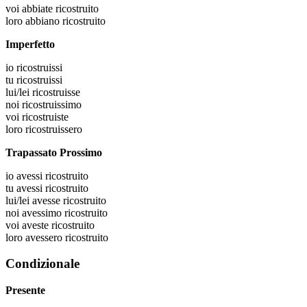
voi
abbiate ricostruito
loro
abbiano ricostruito
Imperfetto
io
ricostruissi
tu
ricostruissi
lui/lei
ricostruisse
noi
ricostruissimo
voi
ricostruiste
loro
ricostruissero
Trapassato Prossimo
io
avessi ricostruito
tu
avessi ricostruito
lui/lei
avesse ricostruito
noi
avessimo ricostruito
voi
aveste ricostruito
loro
avessero ricostruito
Condizionale
Presente