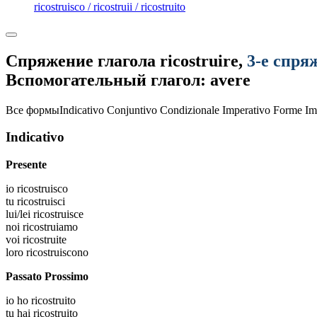
ricostruisco / ricostruii / ricostruito
Спряжение глагола
ricostruire
,
3-е спря
Вспомогательный глагол: avere
Все формы
Indicativo
Conjuntivo
Condizionale
Imperativo
Forme Im
Indicativo
Presente
io
ricostruisco
tu
ricostruisci
lui/lei
ricostruisce
noi
ricostruiamo
voi
ricostruite
loro
ricostruiscono
Passato Prossimo
io
ho ricostruito
tu
hai ricostruito