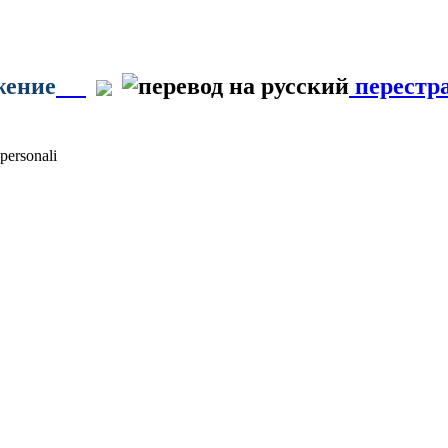
жение
перестр
personali