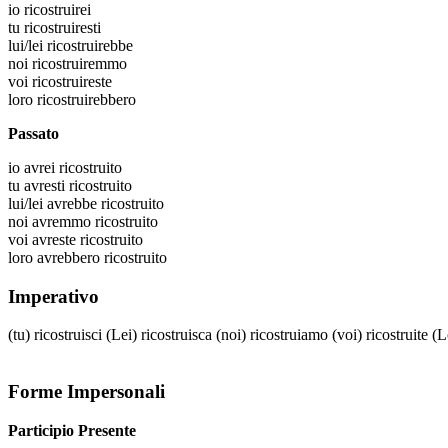
io
ricostruirei
tu
ricostruiresti
lui/lei
ricostruirebbe
noi
ricostruiremmo
voi
ricostruireste
loro
ricostruirebbero
Passato
io
avrei ricostruito
tu
avresti ricostruito
lui/lei
avrebbe ricostruito
noi
avremmo ricostruito
voi
avreste ricostruito
loro
avrebbero ricostruito
Imperativo
(tu)
ricostruisci
(Lei)
ricostruisca
(noi)
ricostruiamo
(voi)
ricostruite
(L
Forme Impersonali
Participio Presente