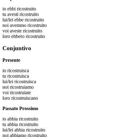
io
ebbi ricostruito
tu
avesti ricostruito
lui/lei
ebbe ricostruito
noi
avemmo ricostruito
voi
aveste ricostruito
loro
ebbero ricostruito
Conjuntivo
Presente
io
ricostruisca
tu
ricostruisca
lui/lei
ricostruisca
noi
ricostruiamo
voi
ricostruiate
loro
ricostruiscano
Passato Prossimo
io
abbia ricostruito
tu
abbia ricostruito
lui/lei
abbia ricostruito
noi
abbiamo ricostruito