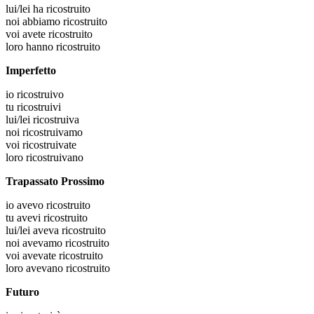
lui/lei
ha ricostruito
noi
abbiamo ricostruito
voi
avete ricostruito
loro
hanno ricostruito
Imperfetto
io
ricostruivo
tu
ricostruivi
lui/lei
ricostruiva
noi
ricostruivamo
voi
ricostruivate
loro
ricostruivano
Trapassato Prossimo
io
avevo ricostruito
tu
avevi ricostruito
lui/lei
aveva ricostruito
noi
avevamo ricostruito
voi
avevate ricostruito
loro
avevano ricostruito
Futuro