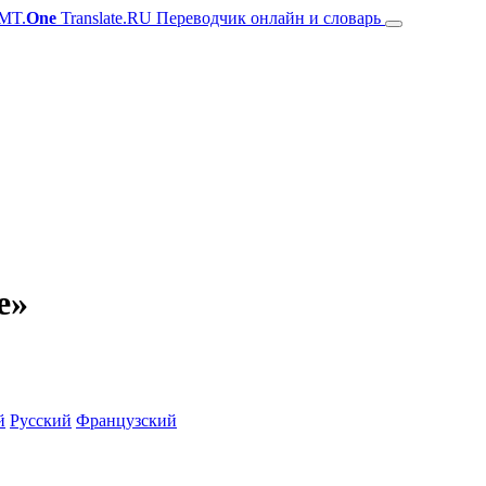
MT.
One
Translate.RU Переводчик онлайн и словарь
e»
й
Русский
Французский