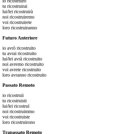
io
ricostruirò
tu
ricostruirai
lui/lei
ricostruirà
noi
ricostruiremo
voi
ricostruirete
loro
ricostruiranno
Futuro Anteriore
io
avrò ricostruito
tu
avrai ricostruito
lui/lei
avrà ricostruito
noi
avremo ricostruito
voi
avrete ricostruito
loro
avranno ricostruito
Passato Remoto
io
ricostruii
tu
ricostruisti
lui/lei
ricostruì
noi
ricostruimmo
voi
ricostruiste
loro
ricostruirono
Trapassato Remoto