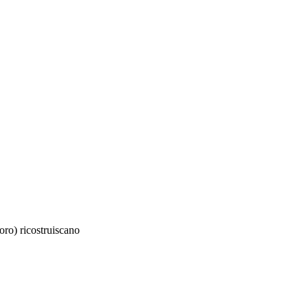
oro)
ricostruiscano