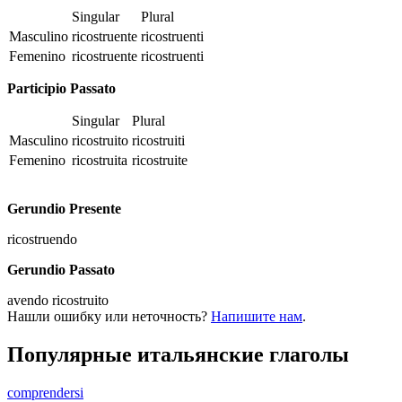
Singular
Plural
Masculino
ricostruente
ricostruenti
Femenino
ricostruente
ricostruenti
Participio Passato
Singular
Plural
Masculino
ricostruito
ricostruiti
Femenino
ricostruita
ricostruite
Gerundio Presente
ricostruendo
Gerundio Passato
avendo ricostruito
Нашли ошибку или неточность?
Напишите нам
.
Популярные итальянские глаголы
comprendersi