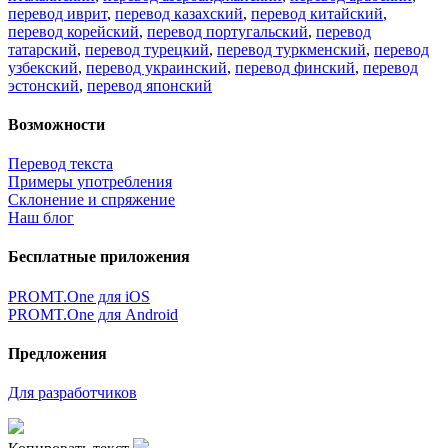
перевод иврит
,
перевод казахский
,
перевод китайский
,
перевод корейский
,
перевод португальский
,
перевод
татарский
,
перевод турецкий
,
перевод туркменский
,
перевод
узбекский
,
перевод украинский
,
перевод финский
,
перевод
эстонский
,
перевод японский
Возможности
Перевод текста
Примеры употребления
Склонение и спряжение
Наш блог
Бесплатные приложения
PROMT.One для iOS
PROMT.One для Android
Предложения
Для разработчиков