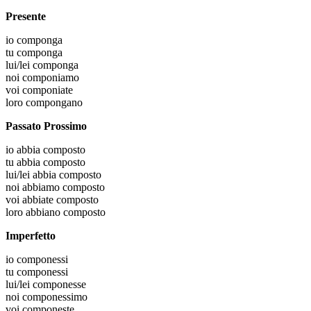
Presente
io
componga
tu
componga
lui/lei
componga
noi
componiamo
voi
componiate
loro
compongano
Passato Prossimo
io
abbia composto
tu
abbia composto
lui/lei
abbia composto
noi
abbiamo composto
voi
abbiate composto
loro
abbiano composto
Imperfetto
io
componessi
tu
componessi
lui/lei
componesse
noi
componessimo
voi
componeste