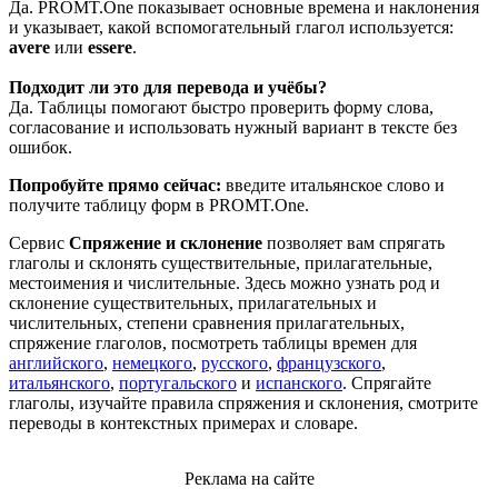
Да. PROMT.One показывает основные времена и наклонения
и указывает, какой вспомогательный глагол используется:
avere
или
essere
.
Подходит ли это для перевода и учёбы?
Да. Таблицы помогают быстро проверить форму слова,
согласование и использовать нужный вариант в тексте без
ошибок.
Попробуйте прямо сейчас:
введите итальянское слово и
получите таблицу форм в PROMT.One.
Сервис
Спряжение и склонение
позволяет вам спрягать
глаголы и склонять существительные, прилагательные,
местоимения и числительные. Здесь можно узнать род и
склонение существительных, прилагательных и
числительных, степени сравнения прилагательных,
спряжение глаголов, посмотреть таблицы времен для
английского
,
немецкого
,
русского
,
французского
,
итальянского
,
португальского
и
испанского
. Спрягайте
глаголы, изучайте правила спряжения и склонения, смотрите
переводы в контекстных примерах и словаре.
Реклама на сайте