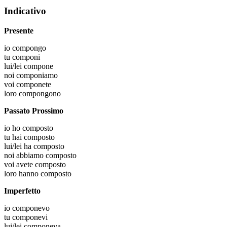
Indicativo
Presente
io
compongo
tu
componi
lui/lei
compone
noi
componiamo
voi
componete
loro
compongono
Passato Prossimo
io
ho composto
tu
hai composto
lui/lei
ha composto
noi
abbiamo composto
voi
avete composto
loro
hanno composto
Imperfetto
io
componevo
tu
componevi
lui/lei
componeva