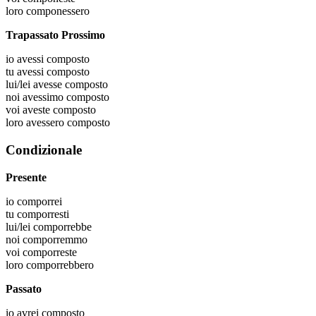
loro
componessero
Trapassato Prossimo
io
avessi composto
tu
avessi composto
lui/lei
avesse composto
noi
avessimo composto
voi
aveste composto
loro
avessero composto
Condizionale
Presente
io
comporrei
tu
comporresti
lui/lei
comporrebbe
noi
comporremmo
voi
comporreste
loro
comporrebbero
Passato
io
avrei composto