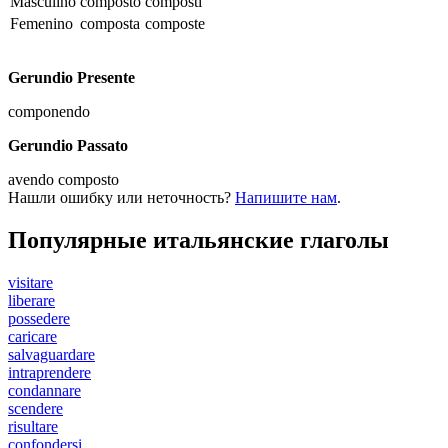
Masculino
composto
composti
Femenino
composta
composte
Gerundio Presente
componendo
Gerundio Passato
avendo composto
Нашли ошибку или неточность?
Напишите нам
.
Популярные итальянские глаголы
visitare
liberare
possedere
caricare
salvaguardare
intraprendere
condannare
scendere
risultare
confondersi