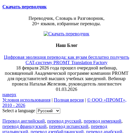
Скачать переводчик
Переводчик, Словарь и Разговорник,
20+ языков, избранные переводы.
Наш Блог
Цифровая эволюция перевода: как вузам бесплатно получить
CAT-систему PROMT Translation Factory
18 февраля 2026 года прошел очередной вебинар,
посвященный Академической программе компании PROMT
для представителей высших учебных заведений. Вебинар
провела Наталья Железняк, руководитель лингвистич
01.03.2026
наверх
Условия использования
|
Полная версия
|
© ООО «ПРОМТ»,
2010 - 2026
Select a language
Перевод английский
,
перевод русский
,
перевод немецкий
,
перевод французский
,
перевод испанский
,
перевод
итальянский
,
перевод азербайджанский
,
перевод арабский
,