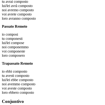
tu
avrai composto
lui/lei
avrà composto
noi
avremo composto
voi
avrete composto
loro
avranno composto
Passato Remoto
io
composi
tu
componesti
lui/lei
compose
noi
componemmo
voi
componeste
loro
composero
Trapassato Remoto
io
ebbi composto
tu
avesti composto
lui/lei
ebbe composto
noi
avemmo composto
voi
aveste composto
loro
ebbero composto
Conjuntivo