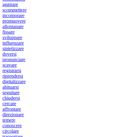
aggirare
scommettere
incorporare
promuovere
allontanare
fissare
sviluppare
influenzare
sintetizzare
doversi
pronunciare
scavare
registrarsi
riprendersi
digitalizzare
abituarsi
seguitare
chiudersi
cercare
affrontare
direzionare
temere
conoscere
circolare
trasportare