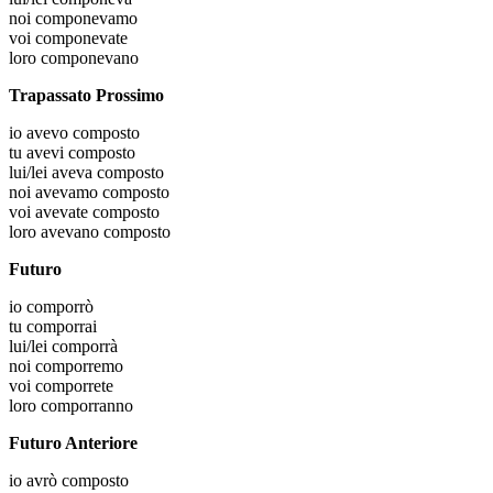
noi
componevamo
voi
componevate
loro
componevano
Trapassato Prossimo
io
avevo composto
tu
avevi composto
lui/lei
aveva composto
noi
avevamo composto
voi
avevate composto
loro
avevano composto
Futuro
io
comporrò
tu
comporrai
lui/lei
comporrà
noi
comporremo
voi
comporrete
loro
comporranno
Futuro Anteriore
io
avrò composto