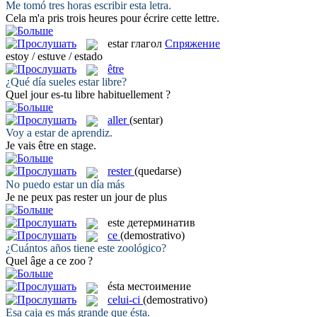
Me tomó tres horas escribir
esta
letra.
Cela
m'a pris trois heures pour écrire cette lettre.
estar
глагол
Спряжение
estoy / estuve / estado
être
¿Qué día sueles
estar
libre?
Quel jour
es
-tu libre habituellement ?
aller
(sentar)
Voy a
estar
de aprendiz.
Je
vais
être en stage.
rester
(quedarse)
No puedo
estar
un día más
Je ne peux pas
rester
un jour de plus
este
детерминатив
ce
(demostrativo)
¿Cuántos años tiene
este
zoológico?
Quel âge a
ce
zoo ?
ésta
местоимение
celui-ci
(demostrativo)
Esa caja es más grande que
ésta
.