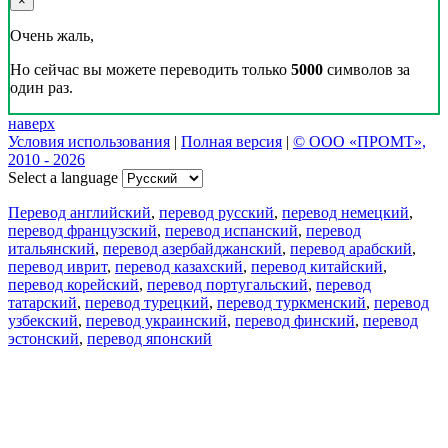
×
Очень жаль,
Но сейчас вы можете переводить только
5000
символов за
один раз.
наверх
Условия использования
|
Полная версия
|
© ООО «ПРОМТ»,
2010 - 2026
Select a language
Перевод английский
,
перевод русский
,
перевод немецкий
,
перевод французский
,
перевод испанский
,
перевод
итальянский
,
перевод азербайджанский
,
перевод арабский
,
перевод иврит
,
перевод казахский
,
перевод китайский
,
перевод корейский
,
перевод португальский
,
перевод
татарский
,
перевод турецкий
,
перевод туркменский
,
перевод
узбекский
,
перевод украинский
,
перевод финский
,
перевод
эстонский
,
перевод японский
Возможности
Перевод текста
Примеры употребления