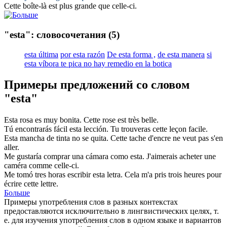
Cette boîte-là est plus grande que
celle-ci
.
"esta": словосочетания
(5)
esta última
por esta razón
De esta forma ,
de esta manera
si
esta víbora te pica no hay remedio en la botica
Примеры предложений со словом
"esta"
Esta
rosa es muy bonita.
Cette rose
est
très belle.
Tú encontrarás fácil
esta
lección.
Tu trouveras
cette
leçon facile.
Esta
mancha de tinta no se quita.
Cette tache d'encre ne veut pas s'en
aller
.
Me gustaría comprar una cámara como
esta
.
J'aimerais acheter une
caméra comme
celle-ci
.
Me tomó tres horas escribir
esta
letra.
Cela
m'a pris trois heures pour
écrire cette lettre.
Больше
Примеры употребления слов в разных контекстах
предоставляются исключительно в лингвистических целях, т.
е. для изучения употребления слов в одном языке и вариантов