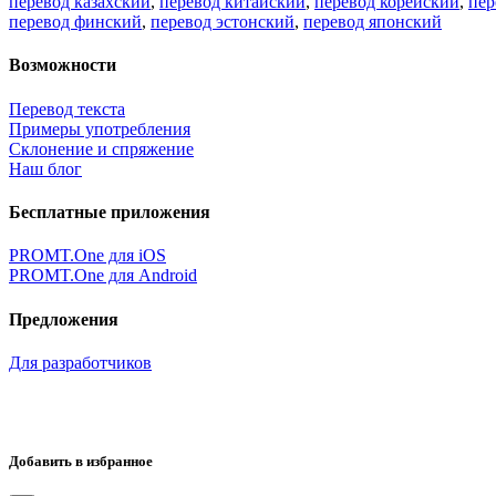
перевод казахский
,
перевод китайский
,
перевод корейский
,
пер
перевод финский
,
перевод эстонский
,
перевод японский
Возможности
Перевод текста
Примеры употребления
Склонение и спряжение
Наш блог
Бесплатные приложения
PROMT.One для iOS
PROMT.One для Android
Предложения
Для разработчиков
Добавить в избранное