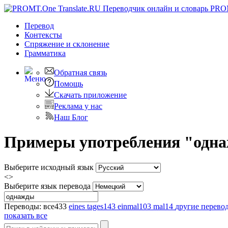
PRO
Перевод
Контексты
Спряжение
и склонение
Грамматика
Обратная связь
Помощь
Скачать приложение
Реклама у нас
Наш Блог
Примеры употребления "однаж
Выберите исходный язык
<>
Выберите язык перевода
Переводы:
все
433
eines tages
143
einmal
103
mal
14
другие перево
показать все