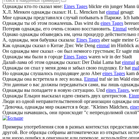
Однажды
кто-то сказал мне:
Eines Tages
blickte ein junger Mann üb
Х.Л. Менкен
однажды
сказал:
H. L. Mencken hat
einmal
gesagt:
Мне
однажды
представился случай побывать в Париже.
Ich hatt
Однажды
ты об этом пожалеешь.
Das wirst du
eines Tages
bereuen
Потеряв
однажды
, его очень сложно восстановить.
Einmal
verlor
Однако
однажды
обзаведясь им, цена процедур действительно п
А,
однажды
, моя бабушка сказала:
Eines Tages
aber sagte meine G
Как
однажды
сказал о Китае Дэн:
Wie Deng
einmal
im Hinblick au
Он
однажды
мне сказал - он был немного грустным;
Er sagte mi
Однажды
мы были в городе
Eines Tages
waren wir in der Stadt
Далай-лама об этом
однажды
сказал:
Der Dalai Lama hat
einmal
g
Однажды
он спал у меня дома и забыл свою подушку.
Er hat
mal
Но
однажды
слушалось подходящее дело
Aber
eines Tages
kam de
Однажды
она встретила в лесу волка.
Einmal
traf sie im Wald ein
Эти данные о вас должны передаваться сами, вы лишь
однажд
Однажды
вы попадаете в новую ситуацию.
Und
eines Tages
, we
Однажды
Ельцин высказал идею связать двух центристов.
Einm
Люди из одной неправительственной организации
однажды
опи
"Девочка,
однажды
мир окажется в беде.
"Kleines Mädchen,
eine
Однажды
начавшись, они происходят "с непреодолимой силой"
Примеры употребления слов в разных контекстах предоставляют
другой. Все образцы собраны автоматически из открытых ист
или иную ошибку в оригинале или переводе, используйте опц