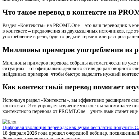
Что такое перевод в контексте на PRO
Раздел «Контексты» на PROMT.One – это ваш переводчик в кон
в контексте – предложения из двухъязычных источников, где э
употребление в речи, будь то редкий термин или распространен
Миллионы примеров употребления из р
Миллионы примеров перевода собраны автоматически из уже пер
ситуациях – от официально-делового стиля до разговорного сл
найденных примеров, чтобы быстро выделить нужный контекс
Как контекстный перевод помогает изу
Используя раздел «Контексты», вы эффективно расширяете свой
контекстах. Это упрощает изучение языков: вы запоминаете но
контекстного перевода от PROMT.One – учить язык станет еще 
Цифровая эволюция перевода: как вузам бесплатно получить C
18 февраля 2026 года прошел очередной вебинар, посвященн
Железняк, руководитель лингвистич