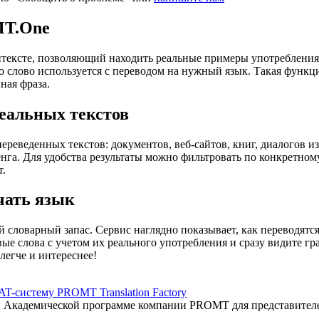
MT.One
тексте, позволяющий находить реальные примеры употребления с
то слово используется с переводом на нужный язык. Такая функ
ная фраза.
еальных текстов
еведенных текстов: документов, веб-сайтов, книг, диалогов из
енга. Для удобства результаты можно фильтровать по конкретном
т.
чать язык
 словарный запас. Сервис наглядно показывает, как переводятс
вые слова с учетом их реального употребления и сразу видите 
легче и интереснее!
AT-систему PROMT Translation Factory
ый Академической программе компании PROMT для представител