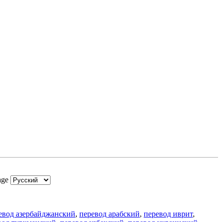
age
евод азербайджанский
,
перевод арабский
,
перевод иврит
,