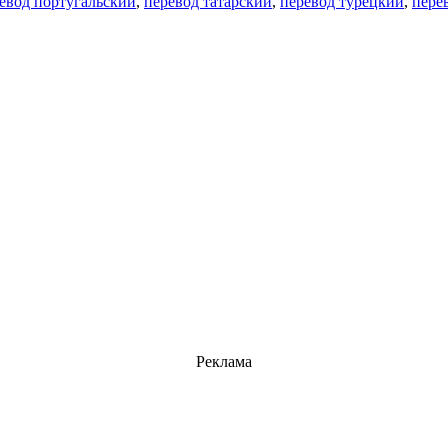
евод португальский
,
перевод татарский
,
перевод турецкий
,
пере
Реклама