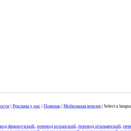
ости
|
Реклама у нас
|
Помощь
|
Мобильная версия
|
Select a langu
евод французский
,
перевод испанский
,
перевод итальянский
,
пер