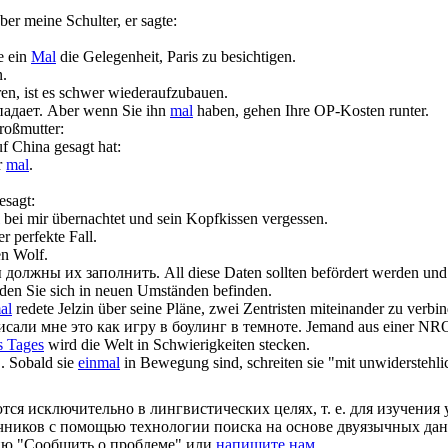
er meine Schulter, er sagte:
e ein
Mal
die Gelegenheit, Paris zu besichtigen.
.
en, ist es schwer wiederaufzubauen.
адает.
Aber wenn Sie ihn
mal
haben, gehen Ihre OP-Kosten runter.
roßmutter:
f China gesagt hat:
r
mal
.
esagt:
bei mir übernachtet und sein Kopfkissen vergessen.
r perfekte Fall.
en Wolf.
ы
должны их заполнить.
All diese Daten sollten befördert werden und
rden Sie sich in neuen Umständen befinden.
al
redete Jelzin über seine Pläne, zwei Zentristen miteinander zu verbi
сали мне это как игру в боулинг в темноте.
Jemand aus einer NR
s Tages
wird die Welt in Schwierigkeiten stecken.
.
Sobald sie
einmal
in Bewegung sind, schreiten sie "mit unwiderstehli
ся исключительно в лингвистических целях, т. е. для изучения 
очников с помощью технологии поиска на основе двуязычных д
ию "Сообщить о проблеме" или
напишите нам