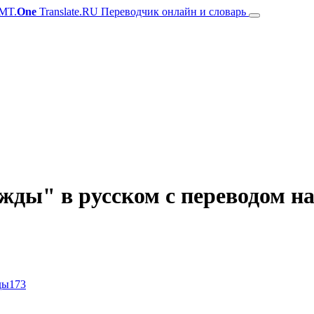
MT.
One
Translate.RU Переводчик онлайн и словарь
ды" в русском с переводом н
ды
173