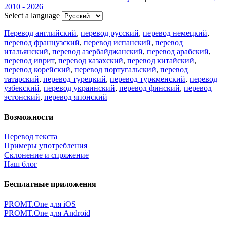
2010 - 2026
Select a language
Перевод английский
,
перевод русский
,
перевод немецкий
,
перевод французский
,
перевод испанский
,
перевод
итальянский
,
перевод азербайджанский
,
перевод арабский
,
перевод иврит
,
перевод казахский
,
перевод китайский
,
перевод корейский
,
перевод португальский
,
перевод
татарский
,
перевод турецкий
,
перевод туркменский
,
перевод
узбекский
,
перевод украинский
,
перевод финский
,
перевод
эстонский
,
перевод японский
Возможности
Перевод текста
Примеры употребления
Склонение и спряжение
Наш блог
Бесплатные приложения
PROMT.One для iOS
PROMT.One для Android