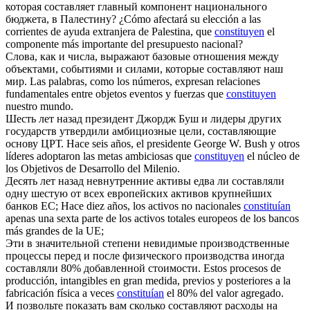
которая
составляет
главный компонент национального
бюджета, в Палестину?
¿Cómo afectará su elección a las
corrientes de ayuda extranjera de Palestina, que
constituyen
el
componente más importante del presupuesto nacional?
Слова, как и числа, выражают базовые отношения между
объектами, событиями и силами, которые
составляют
наш
мир.
Las palabras, como los números, expresan relaciones
fundamentales entre objetos eventos y fuerzas que
constituyen
nuestro mundo.
Шесть лет назад президент Джордж Буш и лидеры других
государств утвердили амбициозные цели,
составляющие
основу ЦРТ.
Hace seis años, el presidente George W. Bush y otros
líderes adoptaron las metas ambiciosas que
constituyen
el núcleo de
los Objetivos de Desarrollo del Milenio.
Десять лет назад невнутренние активы едва ли
составляли
одну шестую от всех европейских активов крупнейших
банков ЕС;
Hace diez años, los activos no nacionales
constituían
apenas una sexta parte de los activos totales europeos de los bancos
más grandes de la UE;
Эти в значительной степени невидимые производственные
процессы перед и после физического производства иногда
составляли
80% добавленной стоимости.
Estos procesos de
producción, intangibles en gran medida, previos y posteriores a la
fabricación física a veces
constituían
el 80% del valor agregado.
И позвольте показать вам сколько
составляют
расходы на