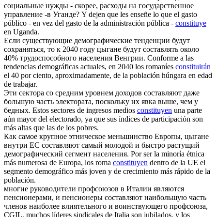
социальные нужды - скорее, расходы на государственное
управление -в Уганде?
Y dejen que les enseñe lo que el gasto
público - en vez del gasto de la administración pública -
constituye
en Uganda.
Если существующие демографические тенденции будут
сохраняться, то к 2040 году цыгане будут
составлять
около
40% трудоспособного населения Венгрии.
Conforme a las
tendencias demográficas actuales, en 2040 los romaníes
constituirán
el 40 por ciento, aproximadamente, de la población húngara en edad
de trabajar.
Эти сектора со средним уровнем доходов
составляют
даже
большую часть электората, поскольку их явка выше, чем у
бедных.
Estos sectores de ingresos medios
constituyen
una parte
aún mayor del electorado, ya que sus índices de participación son
más altas que las de los pobres.
Как самое крупное этническое меньшинство Европы, цыгане
внутри ЕС
составляют
самый молодой и быстро растущий
демографический сегмент населения.
Por ser la minoría étnica
más numerosa de Europa, los roma
constituyen
dentro de la UE el
segmento demográfico más joven y de crecimiento más rápido de la
población.
многие руководители профсоюзов в Италии являются
пенсионерами, и пенсионеры
составляют
наибольшую часть
членов наиболее влиятельного и воинствующего профсоюза,
CGIL.
muchos líderes sindicales de Italia son jubilados, y los