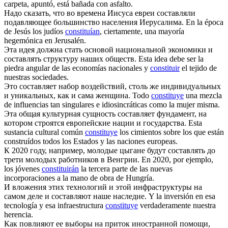
carpeta, apuntó, está bañada con asfalto.
Надо сказать, что во времена Иисуса евреи
составляли
подавляющее большинство населения Иерусалима.
En la época
de Jesús los judíos
constituían
, ciertamente, una mayoría
hegemónica en Jerusalén.
Эта идея должна стать основой национальной экономики и
составлять
структуру наших обществ.
Esta idea debe ser la
piedra angular de las economías nacionales y
constituir
el tejido de
nuestras sociedades.
Это
составляет
набор воздействий, столь же индивидуальных
и уникальных, как и сама женщина.
Todo
constituye
una mezcla
de influencias tan singulares e idiosincráticas como la mujer misma.
Эта общая культурная сущность
составляет
фундамент, на
котором строятся европейские нации и государства.
Esta
sustancia cultural común
constituye
los cimientos sobre los que están
construídos todos los Estados y las naciones europeas.
К 2020 году, например, молодые цыгане будут
составлять
до
трети молодых работников в Венгрии.
En 2020, por ejemplo,
los jóvenes
constituirán
la tercera parte de las nuevas
incorporaciones a la mano de obra de Hungría.
И вложения этих технологий и этой инфраструктуры на
самом деле и
составляют
наше наследие.
Y la inversión en esa
tecnología y esa infraestructura
constituye
verdaderamente nuestra
herencia.
Как повлияют ее выборы на приток иностранной помощи,