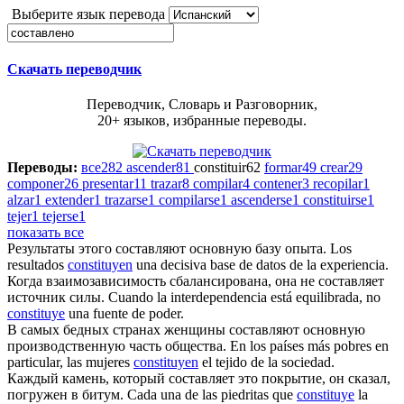
Выберите язык перевода
Скачать переводчик
Переводчик, Словарь и Разговорник,
20+ языков, избранные переводы.
Переводы:
все
282
ascender
81
constituir
62
formar
49
crear
29
componer
26
presentar
11
trazar
8
compilar
4
contener
3
recopilar
1
alzar
1
extender
1
trazarse
1
compilarse
1
ascenderse
1
constituirse
1
tejer
1
tejerse
1
показать все
Результаты этого
составляют
основную базу опыта.
Los
resultados
constituyen
una decisiva base de datos de la experiencia.
Когда взаимозависимость сбалансирована, она не
составляет
источник силы.
Cuando la interdependencia está equilibrada, no
constituye
una fuente de poder.
В самых бедных странах женщины
составляют
основную
производственную часть общества.
En los países más pobres en
particular, las mujeres
constituyen
el tejido de la sociedad.
Каждый камень, который
составляет
это покрытие, он сказал,
погружен в битум.
Cada una de las piedritas que
constituye
la