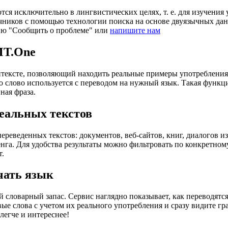
ся исключительно в лингвистических целях, т. е. для изучения 
очников с помощью технологии поиска на основе двуязычных д
ию "Сообщить о проблеме" или
напишите нам
MT.One
тексте, позволяющий находить реальные примеры употребления с
то слово используется с переводом на нужный язык. Такая функ
ная фраза.
еальных текстов
еведенных текстов: документов, веб-сайтов, книг, диалогов из
енга. Для удобства результаты можно фильтровать по конкретном
т.
чать язык
 словарный запас. Сервис наглядно показывает, как переводятс
вые слова с учетом их реального употребления и сразу видите 
легче и интереснее!