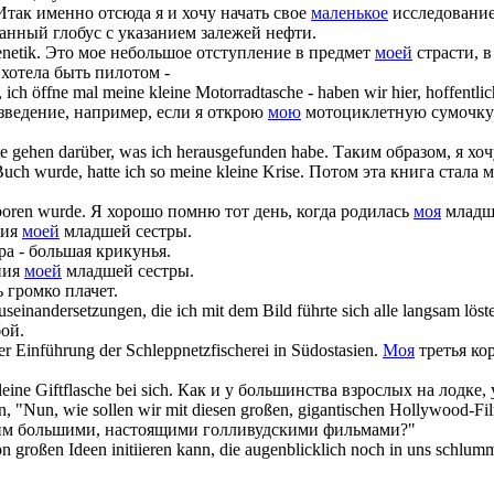
Итак именно отсюда я и хочу начать свое
маленькое
исследование
нный глобус с указанием залежей нефти.
netik.
Это мое небольшое отступление в предмет
моей
страсти, в
хотела быть пилотом -
 ich öffne mal
meine kleine
Motorradtasche - haben wir hier, hoffentlic
изведение, например, если я открою
мою
мотоциклетную сумочку -
e gehen darüber, was ich herausgefunden habe.
Таким образом, я хо
 Buch wurde, hatte ich so
meine kleine
Krise.
Потом эта книга стала 
oren wurde.
Я хорошо помню тот день, когда родилась
моя
младша
ния
моей
младшей сестры.
а - большая крикунья.
ния
моей
младшей сестры.
 громко плачет.
seinandersetzungen, die ich mit dem Bild führte sich alle langsam löst
ой.
er Einführung der Schleppnetzfischerei in Südostasien.
Моя
третья кор
leine
Giftflasche bei sich.
Как и у большинства взрослых на лодке, 
 "Nun, wie sollen wir mit diesen großen, gigantischen Hollywood-Fi
 этим большими, настоящими голливудскими фильмами?"
on großen Ideen initiieren kann, die augenblicklich noch in uns schlum