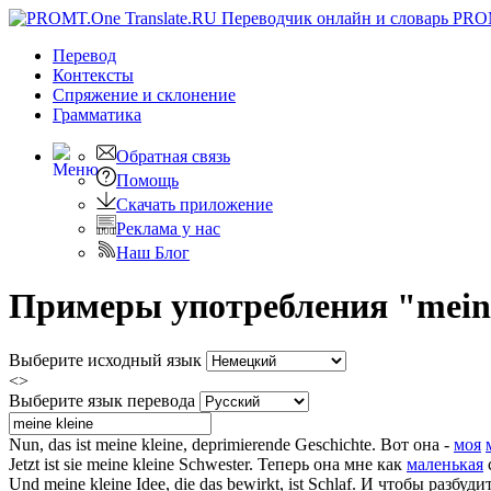
PRO
Перевод
Контексты
Спряжение
и склонение
Грамматика
Обратная связь
Помощь
Скачать приложение
Реклама у нас
Наш Блог
Примеры употребления "meine 
Выберите исходный язык
<>
Выберите язык перевода
Nun, das ist
meine kleine
, deprimierende Geschichte.
Вот она -
моя
Jetzt ist sie
meine kleine
Schwester.
Теперь она мне как
маленькая
Und
meine kleine
Idee, die das bewirkt, ist Schlaf.
И чтобы разбудит