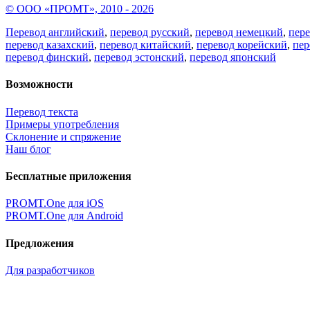
© ООО «ПРОМТ», 2010 - 2026
Перевод английский
,
перевод русский
,
перевод немецкий
,
пер
перевод казахский
,
перевод китайский
,
перевод корейский
,
пер
перевод финский
,
перевод эстонский
,
перевод японский
Возможности
Перевод текста
Примеры употребления
Склонение и спряжение
Наш блог
Бесплатные приложения
PROMT.One для iOS
PROMT.One для Android
Предложения
Для разработчиков