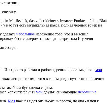
 - с жизни.
 генетику.
h, ein Musikstück, das voller kleiner schwarzer Punkte auf dem Blatt
 у нас тут есть музыкальная пьеса, полная черных точек на
чу сделать
небольшое
изложение того, что я выяснил.
мировым бест-селлером за последние три года И у меня
я сестра.
en.
И я просто работал и работал, решая проблемы, пока
мои
откая история о том, что я в своём роде соучастник введения
у мамы была бутылочка с ядом.
lmen konkurrieren?"
И
мои
друзья, снимающие
небольшие
,
mern.
Моя
важная идея очень-очень проста, но она - ключ к