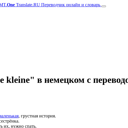
MT.
One
Translate.RU Переводчик онлайн и словарь
kleine" в немецком с перевод
маленькая
, грустная история.
сестрёнка.
ь их, нужно спать.