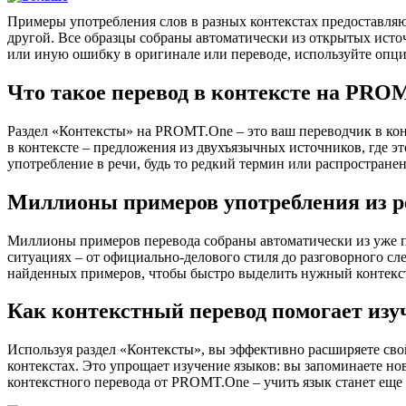
Примеры употребления слов в разных контекстах предоставляют
другой. Все образцы собраны автоматически из открытых ист
или иную ошибку в оригинале или переводе, используйте опц
Что такое перевод в контексте на PRO
Раздел «Контексты» на PROMT.One – это ваш переводчик в кон
в контексте – предложения из двухъязычных источников, где э
употребление в речи, будь то редкий термин или распространен
Миллионы примеров употребления из р
Миллионы примеров перевода собраны автоматически из уже пер
ситуациях – от официально-делового стиля до разговорного сл
найденных примеров, чтобы быстро выделить нужный контекс
Как контекстный перевод помогает изу
Используя раздел «Контексты», вы эффективно расширяете свой
контекстах. Это упрощает изучение языков: вы запоминаете но
контекстного перевода от PROMT.One – учить язык станет еще 