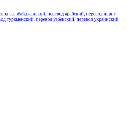
евод азербайджанский
,
перевод арабский
,
перевод иврит
,
вод туркменский
,
перевод узбекский
,
перевод украинский
,