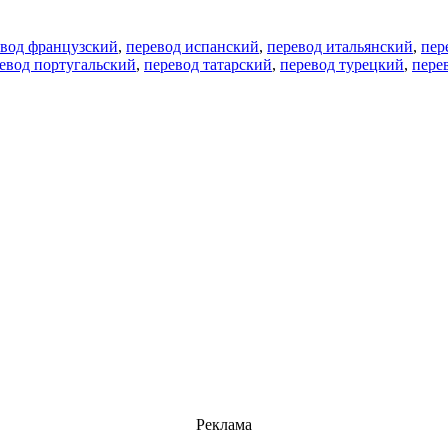
евод французский
,
перевод испанский
,
перевод итальянский
,
пер
евод португальский
,
перевод татарский
,
перевод турецкий
,
пере
Реклама