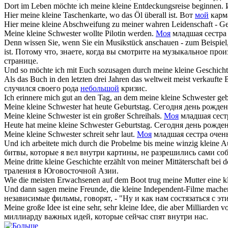
Dort im Leben möchte ich
meine kleine
Entdeckungsreise beginnen.
Hier
meine kleine
Taschenkarte, wo das Öl überall ist.
Вот
мой
карма
Hier
meine kleine
Abschweifung zu meiner wahren Leidenschaft - Ge
Meine kleine
Schwester wollte Pilotin werden.
Моя
младшая сестра 
Denn wissen Sie, wenn Sie ein Musikstück anschauen - zum Beispiel,
ist.
Потому что, знаете, когда вы смотрите на музыкальное про
странице.
Und so möchte ich mit Euch sozusagen durch
meine kleine
Geschicht
Als das Buch in den letzten drei Jahren das weltweit meist verkaufte
случился своего рода
небольшой
кризис.
Ich erinnere mich gut an den Tag, an dem
meine kleine
Schwester geb
Meine kleine
Schwester hat heute Geburtstag.
Сегодня день рожде
Meine kleine
Schwester ist ein großer Schreihals.
Моя
младшая сестр
Heute hat
meine kleine
Schwester Geburtstag.
Сегодня день рожде
Meine kleine
Schwester schreit sehr laut.
Моя
младшая сестра очень
Und ich arbeitete mich durch die Probelme bis
meine
winzig
kleine
Au
битвы, которые я вел внутри картины, не разрешились сами соб
Meine
dritte
kleine
Geschichte erzählt von meiner Mittäterschaft bei d
траления в Юговосточной Азии.
Wie die meisten Erwachsenen auf dem Boot trug
meine
Mutter eine
k
Und dann sagen
meine
Freunde, die
kleine
Independent-Filme machen,
независимые фильмы, говорят, - "Ну и как нам состязаться с
Meine
große Idee ist eine sehr, sehr
kleine
Idee, die aber Milliarden v
миллиарду важных идей, которые сейчас спят внутри нас.