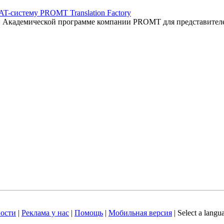
AT-систему PROMT Translation Factory
ый Академической программе компании PROMT для представител
ости
|
Реклама у нас
|
Помощь
|
Мобильная версия
|
Select a langu