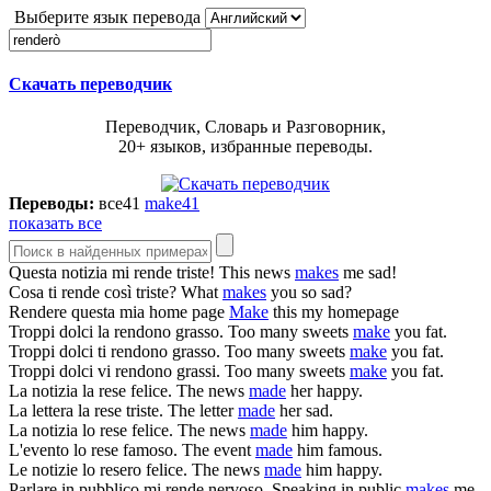
Выберите язык перевода
Скачать переводчик
Переводчик, Словарь и Разговорник,
20+ языков, избранные переводы.
Переводы:
все
41
make
41
показать все
Questa notizia mi
rende
triste!
This news
makes
me sad!
Cosa ti
rende
così triste?
What
makes
you so sad?
Rendere
questa mia home page
Make
this my homepage
Troppi dolci la
rendono
grasso.
Too many sweets
make
you fat.
Troppi dolci ti
rendono
grasso.
Too many sweets
make
you fat.
Troppi dolci vi
rendono
grassi.
Too many sweets
make
you fat.
La notizia la
rese
felice.
The news
made
her happy.
La lettera la
rese
triste.
The letter
made
her sad.
La notizia lo
rese
felice.
The news
made
him happy.
L'evento lo
rese
famoso.
The event
made
him famous.
Le notizie lo
resero
felice.
The news
made
him happy.
Parlare in pubblico mi
rende
nervoso.
Speaking in public
makes
me