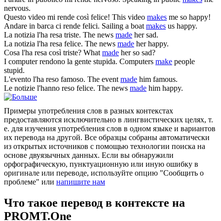
nervous.
Questo video mi
rende
così felice!
This video
makes
me so happy!
Andare in barca ci
rende
felici.
Sailing a boat
makes
us happy.
La notizia l'ha
resa
triste.
The news
made
her sad.
La notizia l'ha
resa
felice.
The news
made
her happy.
Cosa l'ha
resa
così triste?
What
made
her so sad?
I computer
rendono
la gente stupida.
Computers
make
people
stupid.
L'evento l'ha
reso
famoso.
The event
made
him famous.
Le notizie l'hanno
reso
felice.
The news
made
him happy.
Примеры употребления слов в разных контекстах
предоставляются исключительно в лингвистических целях, т.
е. для изучения употребления слов в одном языке и вариантов
их перевода на другой. Все образцы собраны автоматически
из открытых источников с помощью технологии поиска на
основе двуязычных данных. Если вы обнаружили
орфографическую, пунктуационную или иную ошибку в
оригинале или переводе, используйте опцию "Сообщить о
проблеме" или
напишите нам
Что такое перевод в контексте на
PROMT.One