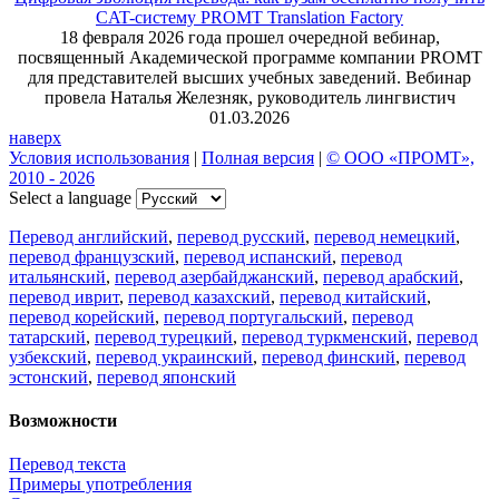
CAT-систему PROMT Translation Factory
18 февраля 2026 года прошел очередной вебинар,
посвященный Академической программе компании PROMT
для представителей высших учебных заведений. Вебинар
провела Наталья Железняк, руководитель лингвистич
01.03.2026
наверх
Условия использования
|
Полная версия
|
© ООО «ПРОМТ»,
2010 - 2026
Select a language
Перевод английский
,
перевод русский
,
перевод немецкий
,
перевод французский
,
перевод испанский
,
перевод
итальянский
,
перевод азербайджанский
,
перевод арабский
,
перевод иврит
,
перевод казахский
,
перевод китайский
,
перевод корейский
,
перевод португальский
,
перевод
татарский
,
перевод турецкий
,
перевод туркменский
,
перевод
узбекский
,
перевод украинский
,
перевод финский
,
перевод
эстонский
,
перевод японский
Возможности
Перевод текста
Примеры употребления