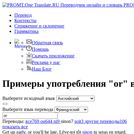
PRO
Перевод
Контексты
Спряжение
и склонение
Грамматика
Обратная связь
Помощь
Скачать приложение
Реклама у нас
Наш Блог
Примеры употребления "or" в
Выберите исходный язык
<>
Выберите язык перевода
Переводы:
все
769
ou
644
ni
9
sinon
7
soit
3
другие переводы
106
показать все
Get up early,
or
you'll be late.
Lève-toi tôt
sinon
tu seras en retard.