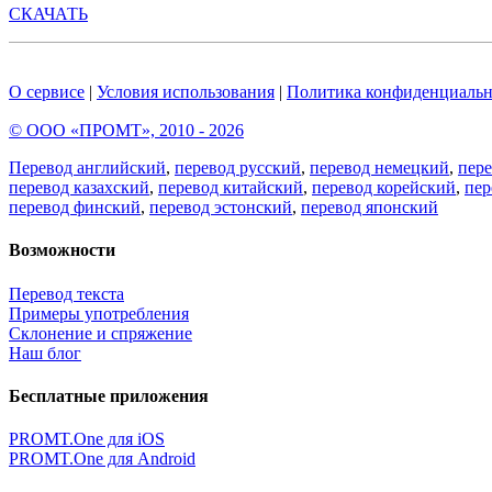
СКАЧАТЬ
О сервисе
|
Условия использования
|
Политика конфиденциальн
© ООО «ПРОМТ», 2010 - 2026
Перевод английский
,
перевод русский
,
перевод немецкий
,
пер
перевод казахский
,
перевод китайский
,
перевод корейский
,
пер
перевод финский
,
перевод эстонский
,
перевод японский
Возможности
Перевод текста
Примеры употребления
Склонение и спряжение
Наш блог
Бесплатные приложения
PROMT.One для iOS
PROMT.One для Android