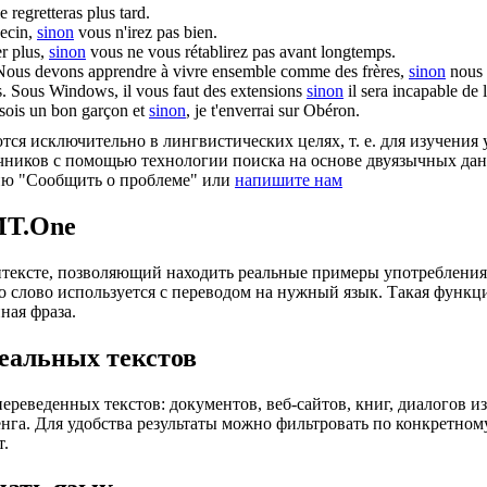
e regretteras plus tard.
decin,
sinon
vous n'irez pas bien.
r plus,
sinon
vous ne vous rétablirez pas avant longtemps.
Nous devons apprendre à vivre ensemble comme des frères,
sinon
nous 
s.
Sous Windows, il vous faut des extensions
sinon
il sera incapable de l
sois un bon garçon et
sinon
, je t'enverrai sur Obéron.
ся исключительно в лингвистических целях, т. е. для изучения 
очников с помощью технологии поиска на основе двуязычных д
ию "Сообщить о проблеме" или
напишите нам
MT.One
тексте, позволяющий находить реальные примеры употребления с
то слово используется с переводом на нужный язык. Такая функ
ная фраза.
еальных текстов
еведенных текстов: документов, веб-сайтов, книг, диалогов из
енга. Для удобства результаты можно фильтровать по конкретном
т.