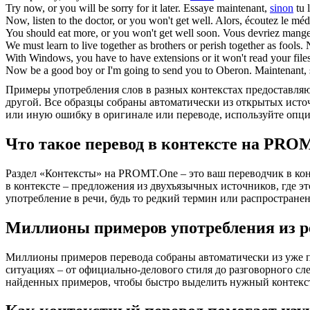
Try now,
or
you will be sorry for it later.
Essaye maintenant,
sinon
tu l
Now, listen to the doctor,
or
you won't get well.
Alors, écoutez le mé
You should eat more,
or
you won't get well soon.
Vous devriez mange
We must learn to live together as brothers
or
perish together as fools.
With Windows, you have to have extensions
or
it won't read your file
Now be a good boy
or
I'm going to send you to Oberon.
Maintenant, 
Примеры употребления слов в разных контекстах предоставляют
другой. Все образцы собраны автоматически из открытых ист
или иную ошибку в оригинале или переводе, используйте опц
Что такое перевод в контексте на PRO
Раздел «Контексты» на PROMT.One – это ваш переводчик в кон
в контексте – предложения из двухъязычных источников, где э
употребление в речи, будь то редкий термин или распространен
Миллионы примеров употребления из р
Миллионы примеров перевода собраны автоматически из уже пер
ситуациях – от официально-делового стиля до разговорного сл
найденных примеров, чтобы быстро выделить нужный контекс