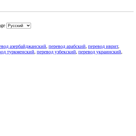
age
евод азербайджанский
,
перевод арабский
,
перевод иврит
,
вод туркменский
,
перевод узбекский
,
перевод украинский
,