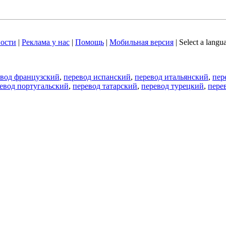
ости
|
Реклама у нас
|
Помощь
|
Мобильная версия
|
Select a langu
евод французский
,
перевод испанский
,
перевод итальянский
,
пер
евод португальский
,
перевод татарский
,
перевод турецкий
,
пере