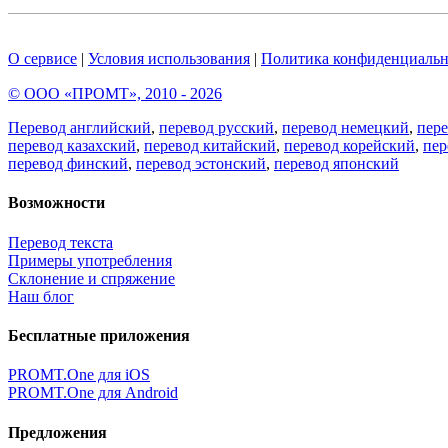
О сервисе
|
Условия использования
|
Политика конфиденциальн
© ООО «ПРОМТ», 2010 - 2026
Перевод английский
,
перевод русский
,
перевод немецкий
,
пер
перевод казахский
,
перевод китайский
,
перевод корейский
,
пер
перевод финский
,
перевод эстонский
,
перевод японский
Возможности
Перевод текста
Примеры употребления
Склонение и спряжение
Наш блог
Бесплатные приложения
PROMT.One для iOS
PROMT.One для Android
Предложения