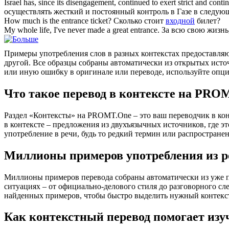
Israel has, since its disengagement, continued to exert strict and cont
осуществлять жесткий и постоянный контроль в Газе в следую
How much is the
entrance
ticket?
Сколько стоит
входной
билет?
My whole life, I've never made a great
entrance
.
За всю свою жизнь
Примеры употребления слов в разных контекстах предоставляют
другой. Все образцы собраны автоматически из открытых ист
или иную ошибку в оригинале или переводе, используйте опц
Что такое перевод в контексте на PRO
Раздел «Контексты» на PROMT.One – это ваш переводчик в кон
в контексте – предложения из двухъязычных источников, где э
употребление в речи, будь то редкий термин или распространен
Миллионы примеров употребления из р
Миллионы примеров перевода собраны автоматически из уже пер
ситуациях – от официально-делового стиля до разговорного сл
найденных примеров, чтобы быстро выделить нужный контекс
Как контекстный перевод помогает изу