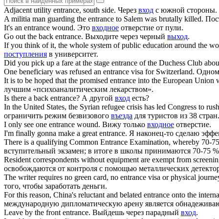
Adjacent utility
entrance
, south side.
Через
вход
с южной стороны.
A militia man guarding the
entrance
to Salem was brutally killed.
Пос
It's an
entrance
wound.
Это
входное
отверстие от пули.
Go out the back
entrance
.
Выходите через черный
выход
.
If you think of it, the whole system of public education around the wor
поступления
в университет.
Did you pick up a fare at the stage
entrance
of the Duchess Club abou
One beneficiary was refused an
entrance
visa for Switzerland.
Одном
It is to be hoped that the promised
entrance
into the European Union wi
лучшим «психоаналитическим лекарством».
Is there a back
entrance
?
А другой
вход
есть?
In the United States, the Syrian refugee crisis has led Congress to rush 
ограничить режим безвизового
въезда
для туристов из 38 стран
I only see one
entrance
wound.
Вижу только
входное
отверстие.
I'm finally gonna make a great
entrance
.
Я наконец-то сделаю эфф
There is a qualifying Common
Entrance
Examination, whereby 70-75 p
вступительный экзамен; в итоге в школы принимаются 70-75 %
Resident correspondents without equipment are exempt from screening
освобождаются от контроля с помощью металлических детектор
The writer requires no green card, no
entrance
visa or physical journe
того, чтобы заработать деньги.
For this reason, China's reluctant and belated
entrance
onto the interna
международную дипломатическую арену является обнадеживаю
Leave by the front
entrance
.
Выйдешь через парадный
вход
.