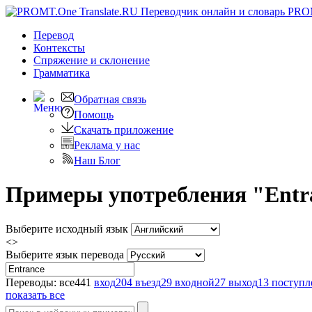
PRO
Перевод
Контексты
Спряжение
и склонение
Грамматика
Обратная связь
Помощь
Скачать приложение
Реклама у нас
Наш Блог
Примеры употребления "Entra
Выберите исходный язык
<>
Выберите язык перевода
Переводы:
все
441
вход
204
въезд
29
входной
27
выход
13
поступл
показать все