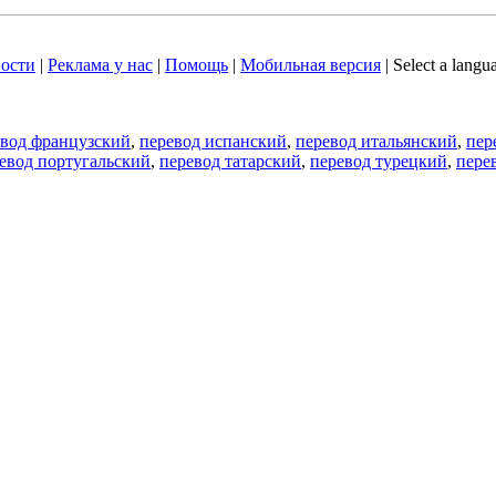
ости
|
Реклама у нас
|
Помощь
|
Мобильная версия
|
Select a langu
евод французский
,
перевод испанский
,
перевод итальянский
,
пер
евод португальский
,
перевод татарский
,
перевод турецкий
,
пере