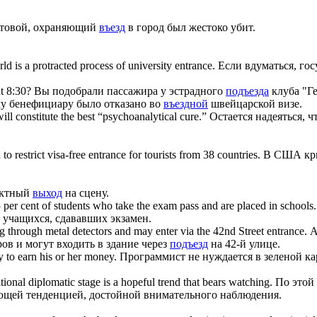
товой, охраняющий
въезд
в город был жестоко убит.
ld is a protracted process of university
entrance
.
Если вдуматься, гос
t 8:30?
Вы подобрали пассажира у эстрадного
подъезда
клуба "Ге
у бенефициару было отказано во
въездной
швейцарской визе.
ll constitute the best “psychoanalytical cure.”
Остается надеяться, 
to restrict visa-free
entrance
for tourists from 38 countries.
В США кри
.
ектный
выход
на сцену.
er cent of students who take the exam pass and are placed in schools.
 учащихся, сдававших экзамен.
 through metal detectors and may enter via the 42nd Street
entrance
.
А
ов и могут входить в здание через
подъезд
на 42-й улице.
y to earn his or her money.
Программист не нуждается в зеленой ка
tional diplomatic stage is a hopeful trend that bears watching.
По этой
щей тенденцией, достойной внимательного наблюдения.