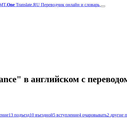
MT.
One
Translate.RU Переводчик онлайн и словарь
nce" в английском с переводо
ение
13
подъезд
10
въездной
5
вступление
4
очаровывать
2
другие 