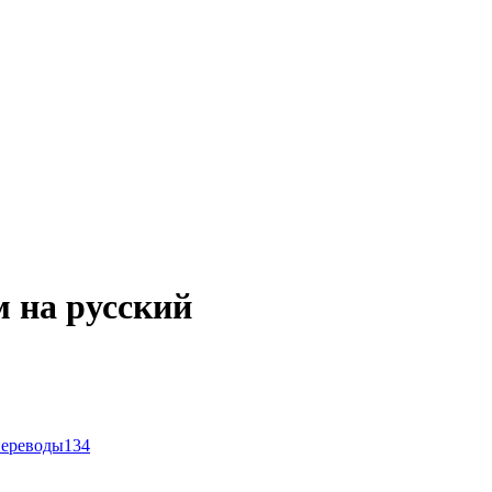
м на русский
переводы
134