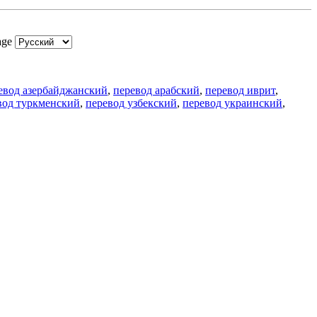
age
евод азербайджанский
,
перевод арабский
,
перевод иврит
,
вод туркменский
,
перевод узбекский
,
перевод украинский
,