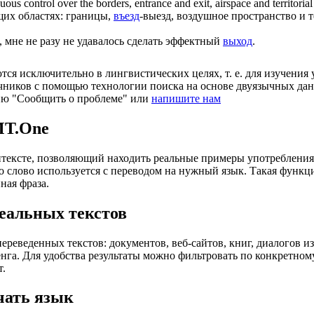
inuous control over the borders,
entrance
and exit, airspace and territoria
щих областях: границы,
въезд
-выезд, воздушное пространство и 
, мне не разу не удавалось сделать эффектный
выход
.
ся исключительно в лингвистических целях, т. е. для изучения 
очников с помощью технологии поиска на основе двуязычных д
ию "Сообщить о проблеме" или
напишите нам
MT.One
тексте, позволяющий находить реальные примеры употребления с
то слово используется с переводом на нужный язык. Такая функ
ная фраза.
еальных текстов
еведенных текстов: документов, веб-сайтов, книг, диалогов из
енга. Для удобства результаты можно фильтровать по конкретном
т.
чать язык