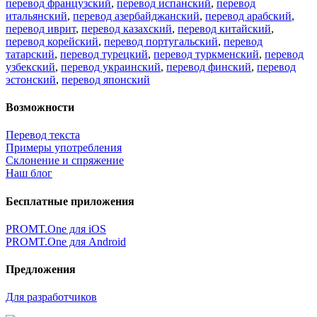
перевод французский
,
перевод испанский
,
перевод
итальянский
,
перевод азербайджанский
,
перевод арабский
,
перевод иврит
,
перевод казахский
,
перевод китайский
,
перевод корейский
,
перевод португальский
,
перевод
татарский
,
перевод турецкий
,
перевод туркменский
,
перевод
узбекский
,
перевод украинский
,
перевод финский
,
перевод
эстонский
,
перевод японский
Возможности
Перевод текста
Примеры употребления
Склонение и спряжение
Наш блог
Бесплатные приложения
PROMT.One для iOS
PROMT.One для Android
Предложения
Для разработчиков