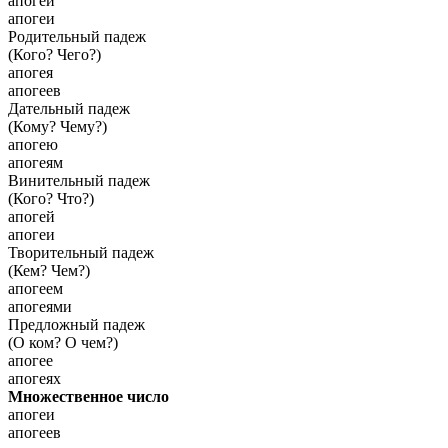
апогей
апогеи
Родительный падеж
(Кого? Чего?)
апогея
апогеев
Дательный падеж
(Кому? Чему?)
апогею
апогеям
Винительный падеж
(Кого? Что?)
апогей
апогеи
Творительный падеж
(Кем? Чем?)
апогеем
апогеями
Предложный падеж
(О ком? О чем?)
апогее
апогеях
Множественное число
апогеи
апогеев