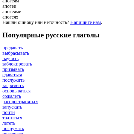
апогеям
апогеи
апогеями
апогеях
Нашли ошибку или неточность?
Напишите нам
.
Популярные русские глаголы
предавать
выбрасывать
научить
заблокировать
призывать
сдаваться
послужить
загрязнять
основываться
сожалеть
распространяться
запускать
пойти
тратиться
лететь
погружать
поглощать