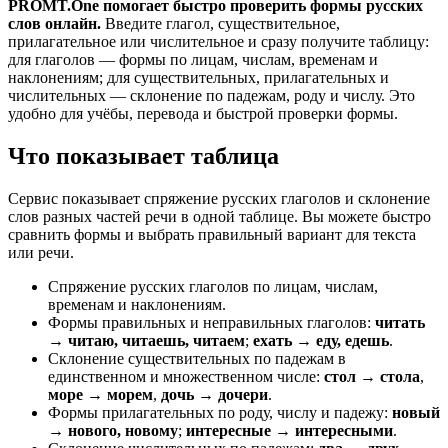
PROMT.One помогает быстро проверить формы русских
слов онлайн.
Введите глагол, существительное,
прилагательное или числительное и сразу получите таблицу:
для глаголов — формы по лицам, числам, временам и
наклонениям; для существительных, прилагательных и
числительных — склонение по падежам, роду и числу. Это
удобно для учёбы, перевода и быстрой проверки формы.
Что показывает таблица
Сервис показывает спряжение русских глаголов и склонение
слов разных частей речи в одной таблице. Вы можете быстро
сравнить формы и выбрать правильный вариант для текста
или речи.
Спряжение русских глаголов по лицам, числам,
временам и наклонениям.
Формы правильных и неправильных глаголов:
читать
→ читаю, читаешь, читаем
;
ехать → еду, едешь
.
Склонение существительных по падежам в
единственном и множественном числе:
стол → стола
,
море → морем
,
дочь → дочери
.
Формы прилагательных по роду, числу и падежу:
новый
→ нового, новому
;
интересные → интересными
.