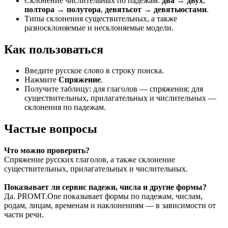
Склонение числительных по падежам:
два → двух
,
полтора → полутора
,
девятьсот → девятьюстами
.
Типы склонения существительных, а также
разносклоняемые и несклоняемые модели.
Как пользоваться
Введите русское слово в строку поиска.
Нажмите
Спряжение
.
Получите таблицу: для глаголов — спряжения; для
существительных, прилагательных и числительных —
склонения по падежам.
Частые вопросы
Что можно проверить?
Спряжение русских глаголов, а также склонение
существительных, прилагательных и числительных.
Показывает ли сервис падежи, числа и другие формы?
Да. PROMT.One показывает формы по падежам, числам,
родам, лицам, временам и наклонениям — в зависимости от
части речи.