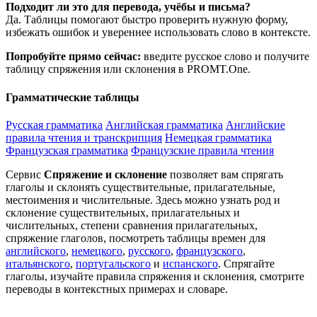
Подходит ли это для перевода, учёбы и письма?
Да. Таблицы помогают быстро проверить нужную форму,
избежать ошибок и увереннее использовать слово в контексте.
Попробуйте прямо сейчас:
введите русское слово и получите
таблицу спряжения или склонения в PROMT.One.
Грамматические таблицы
Русская грамматика
Английская грамматика
Английские
правила чтения и транскрипция
Немецкая грамматика
Французская грамматика
Французские правила чтения
Сервис
Спряжение и склонение
позволяет вам спрягать
глаголы и склонять существительные, прилагательные,
местоимения и числительные. Здесь можно узнать род и
склонение существительных, прилагательных и
числительных, степени сравнения прилагательных,
спряжение глаголов, посмотреть таблицы времен для
английского
,
немецкого
,
русского
,
французского
,
итальянского
,
португальского
и
испанского
. Спрягайте
глаголы, изучайте правила спряжения и склонения, смотрите
переводы в контекстных примерах и словаре.