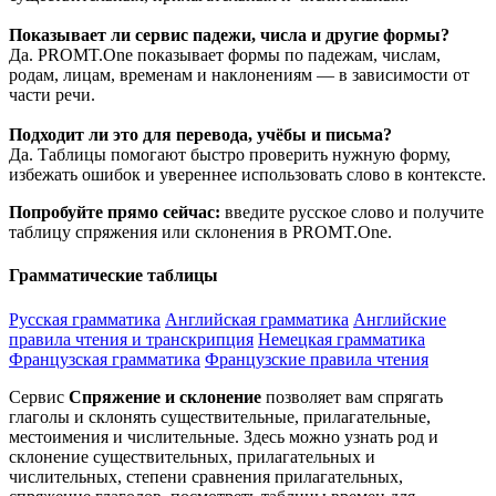
Показывает ли сервис падежи, числа и другие формы?
Да. PROMT.One показывает формы по падежам, числам,
родам, лицам, временам и наклонениям — в зависимости от
части речи.
Подходит ли это для перевода, учёбы и письма?
Да. Таблицы помогают быстро проверить нужную форму,
избежать ошибок и увереннее использовать слово в контексте.
Попробуйте прямо сейчас:
введите русское слово и получите
таблицу спряжения или склонения в PROMT.One.
Грамматические таблицы
Русская грамматика
Английская грамматика
Английские
правила чтения и транскрипция
Немецкая грамматика
Французская грамматика
Французские правила чтения
Сервис
Спряжение и склонение
позволяет вам спрягать
глаголы и склонять существительные, прилагательные,
местоимения и числительные. Здесь можно узнать род и
склонение существительных, прилагательных и
числительных, степени сравнения прилагательных,