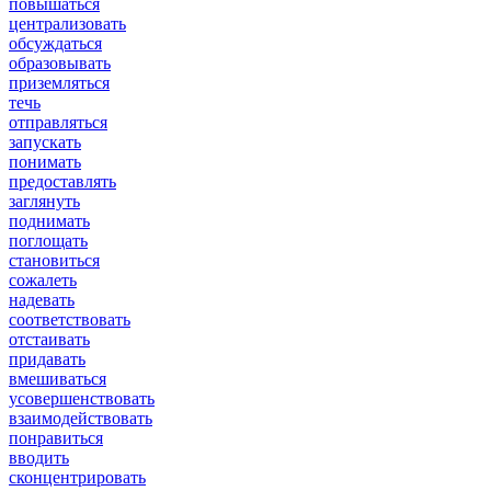
повышаться
централизовать
обсуждаться
образовывать
приземляться
течь
отправляться
запускать
понимать
предоставлять
заглянуть
поднимать
поглощать
становиться
сожалеть
надевать
соответствовать
отстаивать
придавать
вмешиваться
усовершенствовать
взаимодействовать
понравиться
вводить
сконцентрировать