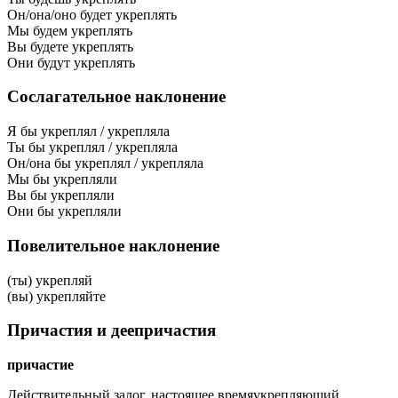
Он/она/оно будет укреплять
Мы будем укреплять
Вы будете укреплять
Они будут укреплять
Сослагательное наклонение
Я бы укреплял / укрепляла
Ты бы укреплял / укрепляла
Он/она бы укреплял / укрепляла
Мы бы укрепляли
Вы бы укрепляли
Они бы укрепляли
Повелительное наклонение
(ты) укрепляй
(вы) укрепляйте
Причастия и деепричастия
причастие
Действительный залог, настоящее время
укрепляющий