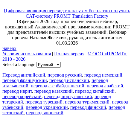
Цифровая эволюция перевода: как вузам бесплатно получить
CAT-систему PROMT Translation Factory
18 февраля 2026 года прошел очередной вебинар,
посвященный Академической программе компании PROMT
для представителей высших учебных заведений. Вебинар
провела Наталья Железняк, руководитель лингвистич
01.03.2026
наверх
Условия использования
|
Полная версия
|
© ООО «ПРОМТ»,
2010 - 2026
Select a language
Перевод английский
,
перевод русский
,
перевод немецкий
,
перевод французский
,
перевод испанский
,
перевод
итальянский
,
перевод азербайджанский
,
перевод арабский
,
перевод иврит
,
перевод казахский
,
перевод китайский
,
перевод корейский
,
перевод португальский
,
перевод
татарский
,
перевод турецкий
,
перевод туркменский
,
перевод
узбекский
,
перевод украинский
,
перевод финский
,
перевод
эстонский
,
перевод японский
Возможности