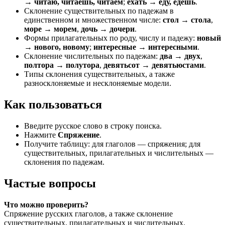
→ читаю, читаешь, читаем
;
ехать → еду, едешь
.
Склонение существительных по падежам в
единственном и множественном числе:
стол → стола
,
море → морем
,
дочь → дочери
.
Формы прилагательных по роду, числу и падежу:
новый
→ нового, новому
;
интересные → интересными
.
Склонение числительных по падежам:
два → двух
,
полтора → полутора
,
девятьсот → девятьюстами
.
Типы склонения существительных, а также
разносклоняемые и несклоняемые модели.
Как пользоваться
Введите русское слово в строку поиска.
Нажмите
Спряжение
.
Получите таблицу: для глаголов — спряжения; для
существительных, прилагательных и числительных —
склонения по падежам.
Частые вопросы
Что можно проверить?
Спряжение русских глаголов, а также склонение
существительных, прилагательных и числительных.