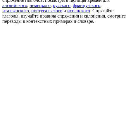
спряжение глаголов, посмотреть таблицы времен для
английского
,
немецкого
,
русского
,
французского
,
итальянского
,
португальского
и
испанского
. Спрягайте
глаголы, изучайте правила спряжения и склонения, смотрите
переводы в контекстных примерах и словаре.