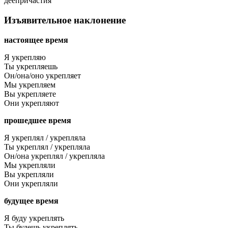
деепричастия
Изъявительное наклонение
настоящее время
Я укрепляю
Ты укрепляешь
Он/она/оно укрепляет
Мы укрепляем
Вы укрепляете
Они укрепляют
прошедшее время
Я укреплял / укрепляла
Ты укреплял / укрепляла
Он/она укреплял / укрепляла
Мы укрепляли
Вы укрепляли
Они укрепляли
будущее время
Я буду укреплять
Ты будешь укреплять