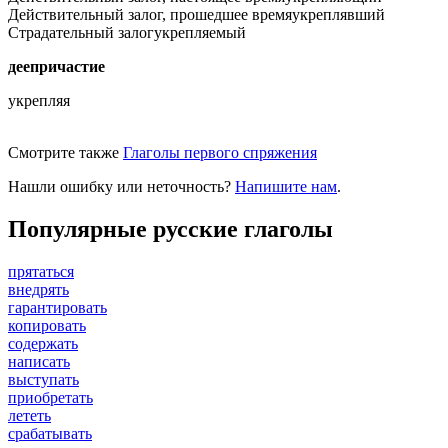
Действительный залог, прошедшее время
укреплявший
Страдательный залог
укрепляемый
деепричастие
укрепляя
Смотрите также
Глаголы первого спряжения
Нашли ошибку или неточность?
Напишите нам
.
Популярные русские глаголы
прятаться
внедрять
гарантировать
копировать
содержать
написать
выступать
приобретать
лететь
срабатывать