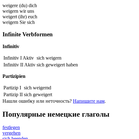
weigere (du) dich
weigern wir uns
weigert (ihr) euch
weigern Sie sich
Infinite Verbformen
Infinitiv
Infinitiv I Aktiv
sich weigern
Infinitiv II Aktiv
sich
geweigert
haben
Partizipien
Partizip I
sich
weigernd
Partizip II
sich
geweigert
Нашли ошибку или неточность?
Напишите нам
.
Популярные немецкие глаголы
festlegen
vergehen
sich beenden