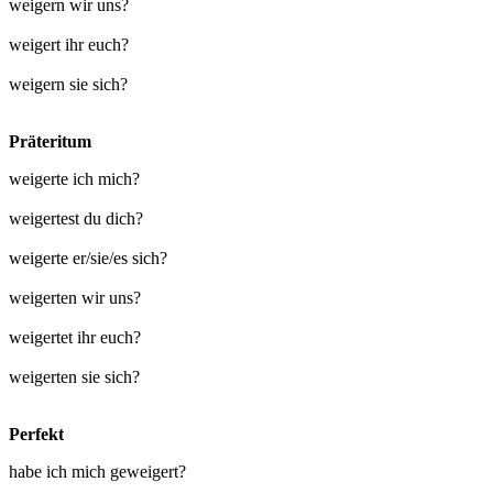
weigern wir uns?
weigert ihr euch?
weigern sie sich?
Präteritum
weigerte ich mich?
weigertest du dich?
weigerte er/sie/es sich?
weigerten wir uns?
weigertet ihr euch?
weigerten sie sich?
Perfekt
habe ich mich geweigert?