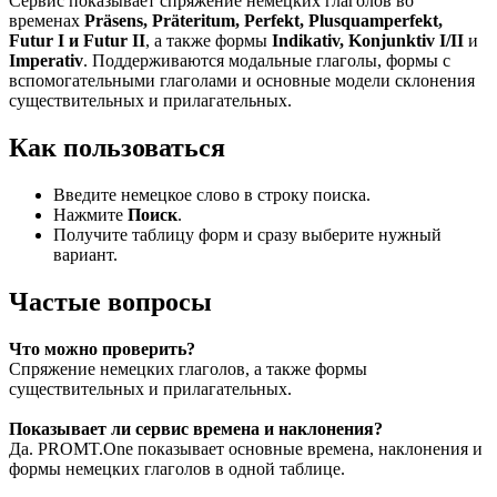
Сервис показывает спряжение немецких глаголов во
временах
Präsens, Präteritum, Perfekt, Plusquamperfekt,
Futur I и Futur II
, а также формы
Indikativ, Konjunktiv I/II
и
Imperativ
. Поддерживаются модальные глаголы, формы с
вспомогательными глаголами и основные модели склонения
существительных и прилагательных.
Как пользоваться
Введите немецкое слово в строку поиска.
Нажмите
Поиск
.
Получите таблицу форм и сразу выберите нужный
вариант.
Частые вопросы
Что можно проверить?
Спряжение немецких глаголов, а также формы
существительных и прилагательных.
Показывает ли сервис времена и наклонения?
Да. PROMT.One показывает основные времена, наклонения и
формы немецких глаголов в одной таблице.