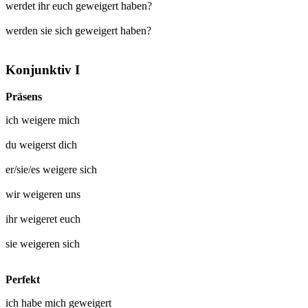
werdet ihr euch geweigert haben?
werden sie sich geweigert haben?
Konjunktiv I
Präsens
ich
weigere mich
du
weigerst dich
er/sie/es
weigere sich
wir
weigeren uns
ihr
weigeret euch
sie
weigeren sich
Perfekt
ich habe mich
geweigert