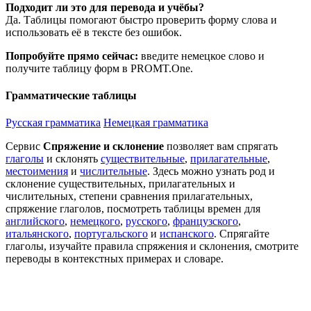
Подходит ли это для перевода и учёбы?
Да. Таблицы помогают быстро проверить форму слова и
использовать её в тексте без ошибок.
Попробуйте прямо сейчас:
введите немецкое слово и
получите таблицу форм в PROMT.One.
Грамматические таблицы
Русская грамматика
Немецкая грамматика
Сервис
Спряжение и склонение
позволяет вам спрягать
глаголы
и склонять
существительные
,
прилагательные
,
местоимения
и
числительные
. Здесь можно узнать род и
склонение существительных, прилагательных и
числительных, степени сравнения прилагательных,
спряжение глаголов, посмотреть таблицы времен для
английского
,
немецкого
,
русского
,
французского
,
итальянского
,
португальского
и
испанского
. Спрягайте
глаголы, изучайте правила спряжения и склонения, смотрите
переводы в контекстных примерах и словаре.