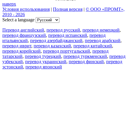
наверх
Условия использования
|
Полная версия
|
© ООО «ПРОМТ»,
2010 - 2026
Select a language
Перевод английский
,
перевод русский
,
перевод немецкий
,
перевод французский
,
перевод испанский
,
перевод
итальянский
,
перевод азербайджанский
,
перевод арабский
,
перевод иврит
,
перевод казахский
,
перевод китайский
,
перевод корейский
,
перевод португальский
,
перевод
татарский
,
перевод турецкий
,
перевод туркменский
,
перевод
узбекский
,
перевод украинский
,
перевод финский
,
перевод
эстонский
,
перевод японский
Возможности
Перевод текста
Примеры употребления
Склонение и спряжение
Наш блог
Бесплатные приложения
PROMT.One для iOS