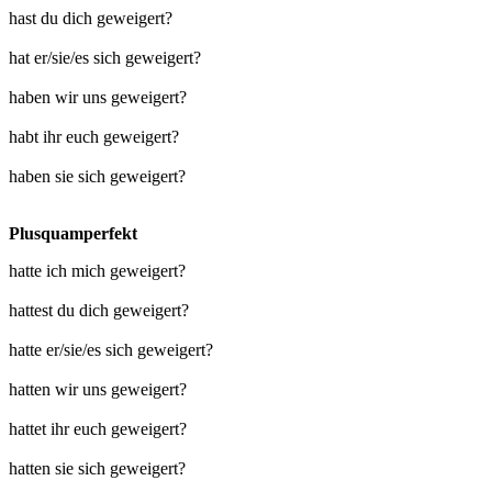
hast du dich geweigert?
hat er/sie/es sich geweigert?
haben wir uns geweigert?
habt ihr euch geweigert?
haben sie sich geweigert?
Plusquamperfekt
hatte ich mich geweigert?
hattest du dich geweigert?
hatte er/sie/es sich geweigert?
hatten wir uns geweigert?
hattet ihr euch geweigert?
hatten sie sich geweigert?