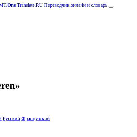
MT.
One
Translate.RU Переводчик онлайн и словарь
eren»
й
Русский
Французский