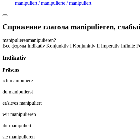
manipuliert / manipulierte / manipuliert
Спряжение глагола
manipulieren
,
слабый
manipulieren
manipulieren?
Все формы
Indikativ
Konjunktiv I
Konjunktiv II
Imperativ
Infinite 
Indikativ
Präsens
ich
manipuliere
du
manipulierst
er/sie/es
manipuliert
wir
manipulieren
ihr
manipuliert
sie
manipulieren