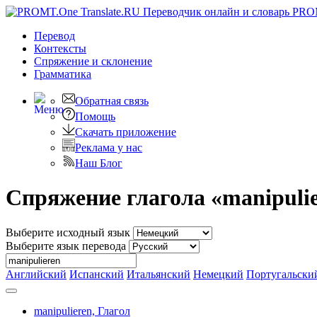
PRO
Перевод
Контексты
Спряжение
и склонение
Грамматика
Обратная связь
Помощь
Скачать приложение
Реклама у нас
Наш Блог
Спряжение глагола «manipuli
Выберите исходный язык
Выберите язык перевода
Английский
Испанский
Итальянский
Немецкий
Португальски
manipulieren,
Глагол