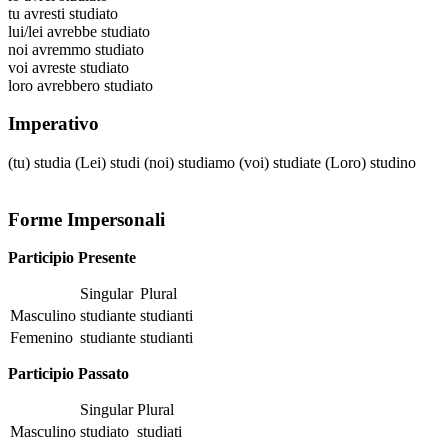
tu
avresti studiato
lui/lei
avrebbe studiato
noi
avremmo studiato
voi
avreste studiato
loro
avrebbero studiato
Imperativo
(tu)
studia
(Lei)
studi
(noi)
studiamo
(voi)
studiate
(Loro)
studino
Forme Impersonali
Participio Presente
Singular
Plural
Masculino
studiante
studianti
Femenino
studiante
studianti
Participio Passato
Singular
Plural
Masculino
studiato
studiati