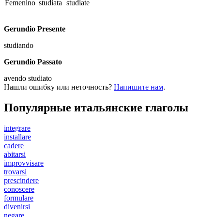
Femenino
studiata
studiate
Gerundio Presente
studiando
Gerundio Passato
avendo studiato
Нашли ошибку или неточность?
Напишите нам
.
Популярные итальянские глаголы
integrare
installare
cadere
abitarsi
improvvisare
trovarsi
prescindere
conoscere
formulare
divenirsi
negare