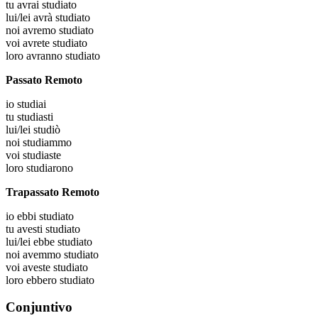
tu
avrai studiato
lui/lei
avrà studiato
noi
avremo studiato
voi
avrete studiato
loro
avranno studiato
Passato Remoto
io
studiai
tu
studiasti
lui/lei
studiò
noi
studiammo
voi
studiaste
loro
studiarono
Trapassato Remoto
io
ebbi studiato
tu
avesti studiato
lui/lei
ebbe studiato
noi
avemmo studiato
voi
aveste studiato
loro
ebbero studiato
Conjuntivo