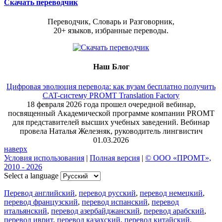
Скачать переводчик
Переводчик, Словарь и Разговорник,
20+ языков, избранные переводы.
Наш Блог
Цифровая эволюция перевода: как вузам бесплатно получить
CAT-систему PROMT Translation Factory
18 февраля 2026 года прошел очередной вебинар,
посвященный Академической программе компании PROMT
для представителей высших учебных заведений. Вебинар
провела Наталья Железняк, руководитель лингвистич
01.03.2026
наверх
Условия использования
|
Полная версия
|
© ООО «ПРОМТ»,
2010 - 2026
Select a language
Перевод английский
,
перевод русский
,
перевод немецкий
,
перевод французский
,
перевод испанский
,
перевод
итальянский
,
перевод азербайджанский
,
перевод арабский
,
перевод иврит
,
перевод казахский
,
перевод китайский
,