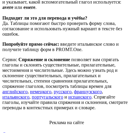
и указывает, какой вспомогательный глагол используется:
avere
или
essere
.
Подходит ли это для перевода и учёбы?
Да. Таблицы помогают быстро проверить форму слова,
согласование и использовать нужный вариант в тексте без
ошибок.
Попробуйте прямо сейчас:
введите итальянское слово и
получите таблицу форм в PROMT.One.
Сервис
Спряжение и склонение
позволяет вам спрягать
глаголы и склонять существительные, прилагательные,
местоимения и числительные. Здесь можно узнать род и
склонение существительных, прилагательных и
числительных, степени сравнения прилагательных,
спряжение глаголов, посмотреть таблицы времен для
английского
,
немецкого
,
русского
,
французского
,
итальянского
,
португальского
и
испанского
. Спрягайте
глаголы, изучайте правила спряжения и склонения, смотрите
переводы в контекстных примерах и словаре.
Реклама на сайте