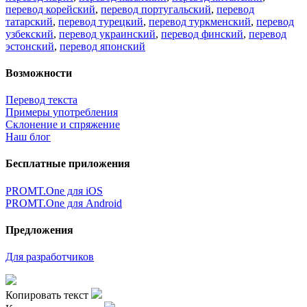
перевод корейский
,
перевод португальский
,
перевод
татарский
,
перевод турецкий
,
перевод туркменский
,
перевод
узбекский
,
перевод украинский
,
перевод финский
,
перевод
эстонский
,
перевод японский
Возможности
Перевод текста
Примеры употребления
Склонение и спряжение
Наш блог
Бесплатные приложения
PROMT.One для iOS
PROMT.One для Android
Предложения
Для разработчиков
Копировать текст