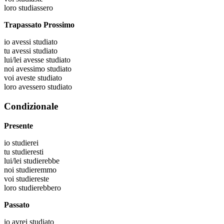
loro
studiassero
Trapassato Prossimo
io
avessi studiato
tu
avessi studiato
lui/lei
avesse studiato
noi
avessimo studiato
voi
aveste studiato
loro
avessero studiato
Condizionale
Presente
io
studierei
tu
studieresti
lui/lei
studierebbe
noi
studieremmo
voi
studiereste
loro
studierebbero
Passato
io
avrei studiato