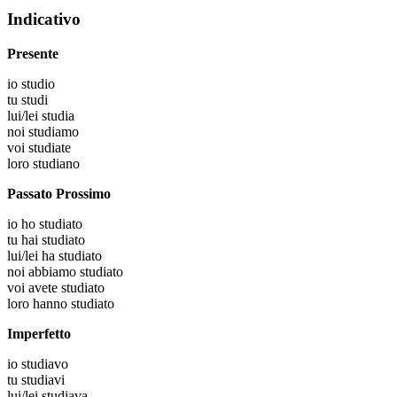
Indicativo
Presente
io
studio
tu
studi
lui/lei
studia
noi
studiamo
voi
studiate
loro
studiano
Passato Prossimo
io
ho studiato
tu
hai studiato
lui/lei
ha studiato
noi
abbiamo studiato
voi
avete studiato
loro
hanno studiato
Imperfetto
io
studiavo
tu
studiavi
lui/lei
studiava