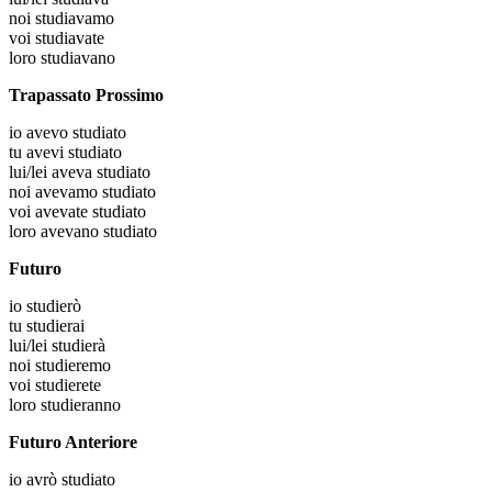
noi
studiavamo
voi
studiavate
loro
studiavano
Trapassato Prossimo
io
avevo studiato
tu
avevi studiato
lui/lei
aveva studiato
noi
avevamo studiato
voi
avevate studiato
loro
avevano studiato
Futuro
io
studierò
tu
studierai
lui/lei
studierà
noi
studieremo
voi
studierete
loro
studieranno
Futuro Anteriore
io
avrò studiato