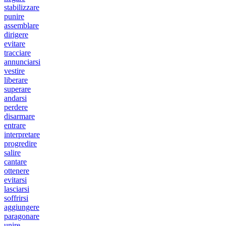
stabilizzare
punire
assemblare
dirigere
evitare
tracciare
annunciarsi
vestire
liberare
superare
andarsi
perdere
disarmare
entrare
interpretare
progredire
salire
cantare
ottenere
evitarsi
lasciarsi
soffrirsi
aggiungere
paragonare
unire