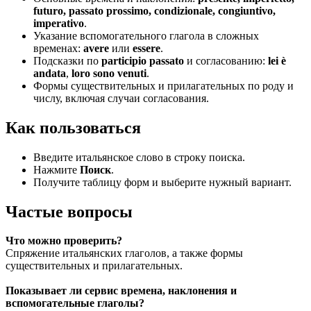
futuro, passato prossimo, condizionale, congiuntivo,
imperativo
.
Указание вспомогательного глагола в сложных
временах:
avere
или
essere
.
Подсказки по
participio passato
и согласованию:
lei è
andata
,
loro sono venuti
.
Формы существительных и прилагательных по роду и
числу, включая случаи согласования.
Как пользоваться
Введите итальянское слово в строку поиска.
Нажмите
Поиск
.
Получите таблицу форм и выберите нужный вариант.
Частые вопросы
Что можно проверить?
Спряжение итальянских глаголов, а также формы
существительных и прилагательных.
Показывает ли сервис времена, наклонения и
вспомогательные глаголы?