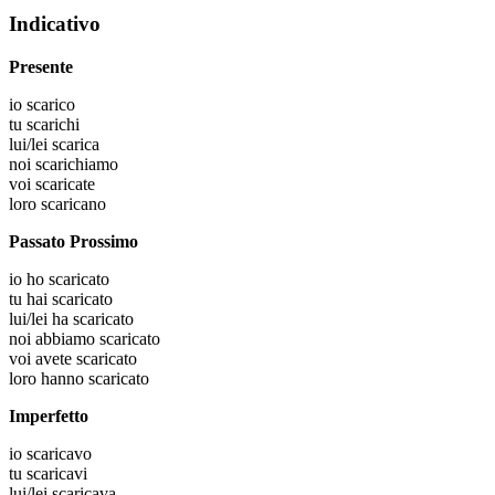
Indicativo
Presente
io
scarico
tu
scarichi
lui/lei
scarica
noi
scarichiamo
voi
scaricate
loro
scaricano
Passato Prossimo
io
ho scaricato
tu
hai scaricato
lui/lei
ha scaricato
noi
abbiamo scaricato
voi
avete scaricato
loro
hanno scaricato
Imperfetto
io
scaricavo
tu
scaricavi
lui/lei
scaricava