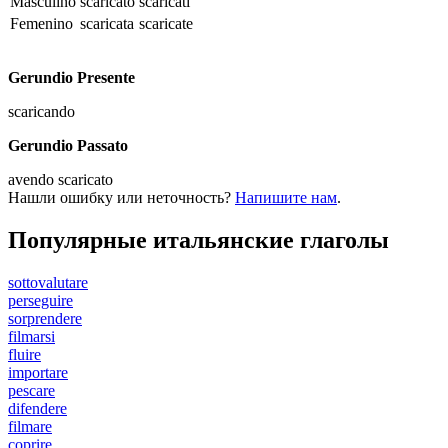
Masculino
scaricato
scaricati
Femenino
scaricata
scaricate
Gerundio Presente
scaricando
Gerundio Passato
avendo scaricato
Нашли ошибку или неточность?
Напишите нам
.
Популярные итальянские глаголы
sottovalutare
perseguire
sorprendere
filmarsi
fluire
importare
pescare
difendere
filmare
coprire