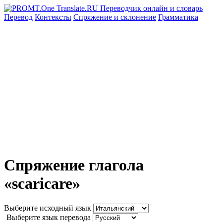
Перевод
Контексты
Спряжение
и склонение
Грамматика
Спряжение глагола
«scaricare»
Выберите исходный язык
Выберите язык перевода