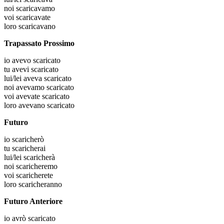
noi
scaricavamo
voi
scaricavate
loro
scaricavano
Trapassato Prossimo
io
avevo scaricato
tu
avevi scaricato
lui/lei
aveva scaricato
noi
avevamo scaricato
voi
avevate scaricato
loro
avevano scaricato
Futuro
io
scaricherò
tu
scaricherai
lui/lei
scaricherà
noi
scaricheremo
voi
scaricherete
loro
scaricheranno
Futuro Anteriore
io
avrò scaricato