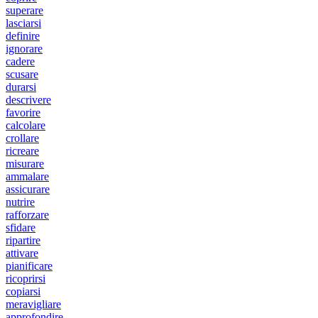
superare
lasciarsi
definire
ignorare
cadere
scusare
durarsi
descrivere
favorire
calcolare
crollare
ricreare
misurare
ammalare
assicurare
nutrire
rafforzare
sfidare
ripartire
attivare
pianificare
ricoprirsi
copiarsi
meravigliare
approfondire