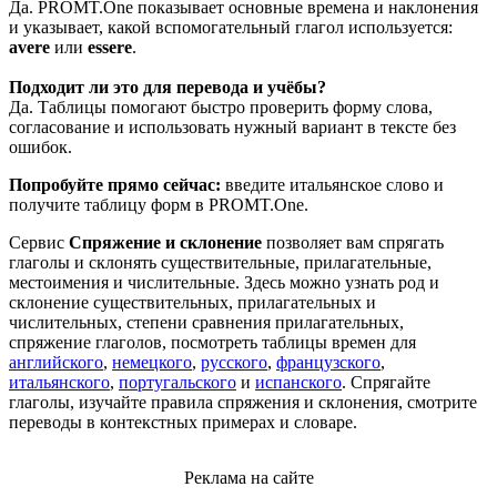
Да. PROMT.One показывает основные времена и наклонения
и указывает, какой вспомогательный глагол используется:
avere
или
essere
.
Подходит ли это для перевода и учёбы?
Да. Таблицы помогают быстро проверить форму слова,
согласование и использовать нужный вариант в тексте без
ошибок.
Попробуйте прямо сейчас:
введите итальянское слово и
получите таблицу форм в PROMT.One.
Сервис
Спряжение и склонение
позволяет вам спрягать
глаголы и склонять существительные, прилагательные,
местоимения и числительные. Здесь можно узнать род и
склонение существительных, прилагательных и
числительных, степени сравнения прилагательных,
спряжение глаголов, посмотреть таблицы времен для
английского
,
немецкого
,
русского
,
французского
,
итальянского
,
португальского
и
испанского
. Спрягайте
глаголы, изучайте правила спряжения и склонения, смотрите
переводы в контекстных примерах и словаре.
Реклама на сайте