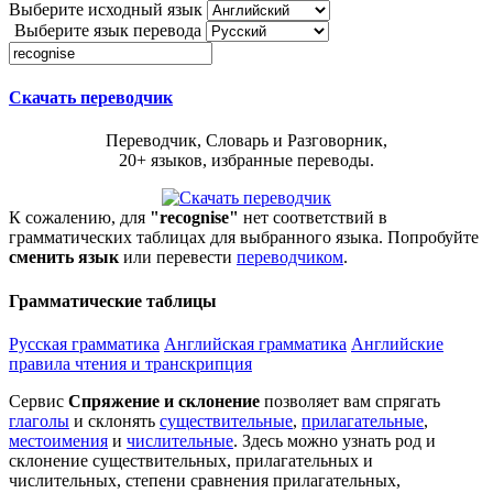
Выберите исходный язык
Выберите язык перевода
Скачать переводчик
Переводчик, Словарь и Разговорник,
20+ языков, избранные переводы.
К сожалению, для
"recognise"
нет соответствий в
грамматических таблицах для выбранного языка. Попробуйте
сменить язык
или перевести
переводчиком
.
Грамматические таблицы
Русская грамматика
Английская грамматика
Английские
правила чтения и транскрипция
Сервис
Спряжение и склонение
позволяет вам спрягать
глаголы
и склонять
существительные
,
прилагательные
,
местоимения
и
числительные
. Здесь можно узнать род и
склонение существительных, прилагательных и
числительных, степени сравнения прилагательных,