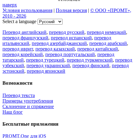
наверх
Условия использования
|
Полная версия
|
© ООО «ПРОМТ»,
2010 - 2026
Select a language
Перевод английский
,
перевод русский
,
перевод немецкий
,
перевод французский
,
перевод испанский
,
перевод
итальянский
,
перевод азербайджанский
,
перевод арабский
,
перевод иврит
,
перевод казахский
,
перевод китайский
,
перевод корейский
,
перевод португальский
,
перевод
татарский
,
перевод турецкий
,
перевод туркменский
,
перевод
узбекский
,
перевод украинский
,
перевод финский
,
перевод
эстонский
,
перевод японский
Возможности
Перевод текста
Примеры употребления
Склонение и спряжение
Наш блог
Бесплатные приложения
PROMT.One для iOS