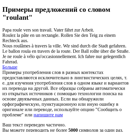
Примеры предложений со словом
"roulant"
Papa
roule
vers son travail.
Vater
fährt
zur Arbeit.
Roulez
la pâte en un rectangle.
Rollen
Sie den Teig zu einem
Rechteck aus.
Nous
roulâmes
à travers la ville.
Wir sind durch die Stadt
gefahren
.
Le ballon
roula
en travers de la route.
Der Ball
rollte
über die Straße.
Je ne
roule
à vélo qu'occasionnellement.
Ich
fahre
nur gelegentlich
Fahrrad.
Больше
Примеры употребления слов в разных контекстах
предоставляются исключительно в лингвистических целях, т.
е. для изучения употребления слов в одном языке и вариантов
их перевода на другой. Все образцы собраны автоматически
из открытых источников с помощью технологии поиска на
основе двуязычных данных. Если вы обнаружили
орфографическую, пунктуационную или иную ошибку в
оригинале или переводе, используйте опцию "Сообщить о
проблеме" или
напишите нам
Ваш текст переведен частично.
Вы можете переводить не более
5000
символов за один раз.