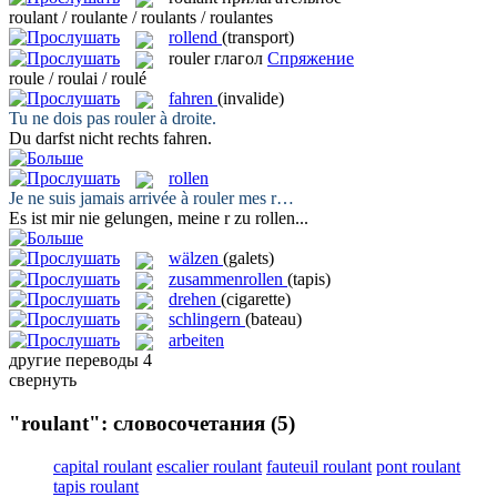
roulant / roulante / roulants / roulantes
rollend
(transport)
rouler
глагол
Спряжение
roule / roulai / roulé
fahren
(invalide)
Tu ne dois pas
rouler
à droite.
Du darfst nicht rechts
fahren
.
rollen
Je ne suis jamais arrivée à
rouler
mes r…
Es ist mir nie gelungen, meine r zu
rollen
...
wälzen
(galets)
zusammenrollen
(tapis)
drehen
(cigarette)
schlingern
(bateau)
arbeiten
другие переводы
4
свернуть
"roulant": словосочетания
(5)
capital roulant
escalier roulant
fauteuil roulant
pont roulant
tapis roulant