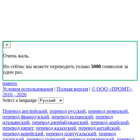
×
Очень жаль,
Но сейчас вы можете переводить только
5000
символов за
один раз.
наверх
Условия использования
|
Полная версия
|
© ООО «ПРОМТ»,
2010 - 2026
Select a language
Перевод английский
,
перевод русский
,
перевод немецкий
,
перевод французский
,
перевод испанский
,
перевод
итальянский
,
перевод азербайджанский
,
перевод арабский
,
перевод иврит
,
перевод казахский
,
перевод китайский
,
перевод корейский
,
перевод португальский
,
перевод
татарский
,
перевод турецкий
,
перевод туркменский
,
перевод